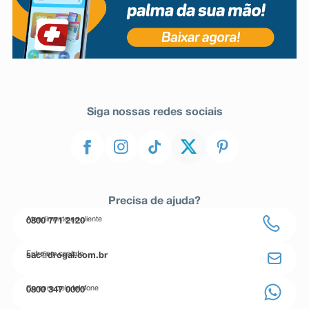
Siga nossas redes sociais
Precisa de ajuda?
Atendimento ao cliente
0800 771 2120
Entre em contato
sac@drogal.com.br
Compre pelo telefone
0800 347 0000