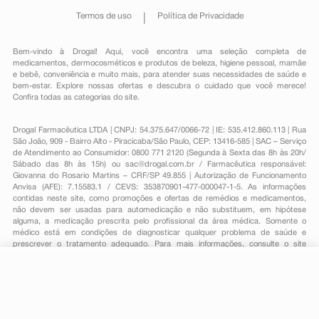
Termos de uso
Política de Privacidade
Bem-vindo à Drogal! Aqui, você encontra uma seleção completa de
medicamentos
,
dermocosméticos e produtos de beleza
,
higiene pessoal
,
mamãe
e bebê
,
conveniência
e muito mais, para atender suas necessidades de saúde e
bem-estar. Explore nossas ofertas e descubra o cuidado que você merece!
Confira todas as categorias do site.
Drogal Farmacêutica LTDA | CNPJ: 54.375.647/0066-72 | IE: 535.412.860.113 | Rua
São João, 909 - Bairro Alto - Piracicaba/São Paulo, CEP: 13416-585 | SAC – Serviço
de Atendimento ao Consumidor: 0800 771 2120 (Segunda à Sexta das 8h às 20h/
Sábado das 8h às 15h) ou
sac@drogal.com.br
/ Farmacêutica responsável:
Giovanna do Rosario Martins – CRF/SP 49.855 | Autorização de Funcionamento
Anvisa (AFE): 7.15583.1 / CEVS: 353870901-477-000047-1-5. As informações
contidas neste site, como promoções e ofertas de remédios e medicamentos,
não devem ser usadas para automedicação e não substituem, em hipótese
alguma, a medicação prescrita pelo profissional da área médica. Somente o
médico está em condições de diagnosticar qualquer problema de saúde e
prescrever o tratamento adequado. Para mais informações, consulte o site
Anvisa. As fotos contidas em nosso site são meramente ilustrativas. Promoções e
preços são válidos apenas para compras on-line, caso haja disponibilidade e
estão sujeitos a alterações no decorrer do dia. Todos os direitos reservados.
-
+
Comprar
Powered by