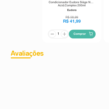
Condicionador Eudora Siàge Nutri
Acid.Complex 200ml
Eudora
R$
58
,
99
R$
41
,
99
Comprar
Avaliações