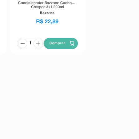
Condicionador Bozzano Cachos e
Crespos 3x1 200ml
Bozzano
R$
22
,
89
Comprar