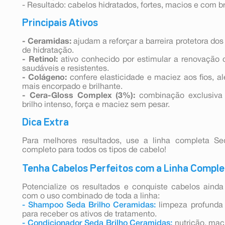
- Resultado: cabelos hidratados, fortes, macios e com b
Principais Ativos
- Ceramidas:
ajudam a reforçar a barreira protetora do
de hidratação.
- Retinol:
ativo conhecido por estimular a renovação c
saudáveis e resistentes.
- Colágeno:
confere elasticidade e maciez aos fios, a
mais encorpado e brilhante.
- Cera-Gloss Complex (3%):
combinação exclusiva 
brilho intenso, força e maciez sem pesar.
Dica Extra
Para melhores resultados, use a linha completa S
completo para todos os tipos de cabelo!
Tenha Cabelos Perfeitos com a Linha Comple
Potencialize os resultados e conquiste cabelos ainda
com o uso combinado de toda a linha:
- Shampoo Seda Brilho Ceramidas:
limpeza profunda 
para receber os ativos de tratamento.
- Condicionador Seda Brilho Ceramidas:
nutrição, maci