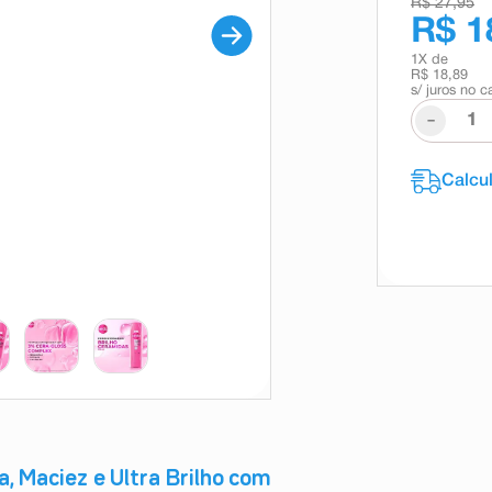
R$ 27,95
R$ 1
1
X de
R$ 18,89
s/ juros no c
-
, Maciez e Ultra Brilho com