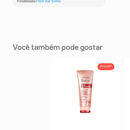
Finalidade
:
Para dar brilho
Você também pode gostar
29%
OFF