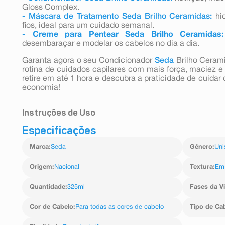
Gloss Complex.
- Máscara de Tratamento Seda Brilho Ceramidas:
hid
fios, ideal para um cuidado semanal.
- Creme para Pentear Seda Brilho Ceramidas:
desembaraçar e modelar os cabelos no dia a dia.
Garanta agora o seu Condicionador
Seda
Brilho Ceram
rotina de cuidados capilares com mais força, maciez e b
retire em até 1 hora e descubra a praticidade de cuida
economia!
Instruções de Uso
Especificações
Após o shampoo, aplique nos cabelos molhados. E
concentrando nas pontas. Deixe agir por 30 segundo
Marca
:
Seda
Gênero
:
Uni
ainda mais incríveis? Então use também o Shampoo Sed
Creme para Pentear Seda Ceramidas. A garrafa do
Ceramidas é feita com plástico 100% reciclável, e 
Origem
:
Nacional
Textura
:
Em
PETA, o que garante que ele não é testado em a
Tratamento Condicionador Seda Ceramidas compa
Quantidade
:
325ml
Fases da V
condicionantes
Cor de Cabelo
:
Para todas as cores de cabelo
Tipo de Ca