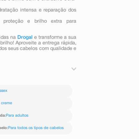
ratação intensa e reparação dos
proteção e brilho extra para
idas na
Drogal
e transforme a sua
rilho! Aproveite a entrega rápida,
r dos seus cabelos com qualidade e
spalhe por toda todo o cabelo,
s e enxágue bem. Quer resultados
ssex
a Ceramidas, e para finalizar, o
 Tratamento Condicionador Seda
ele também possui a certificação
 creme
nimais. *com uso do Shampoo e
rado com shampoo sem agentes
ida
:
Para adultos
belo
:
Para todos os tipos de cabelos