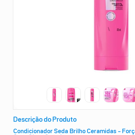
9
º
absorvente
10
º
shampoo
Descrição do Produto
Condicionador Seda Brilho Ceramidas – Força