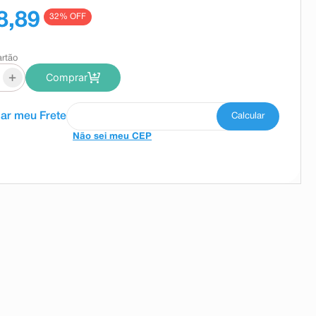
8,89
32
% OFF
artão
+
Comprar
Não sei meu CEP