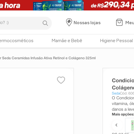
:)
Meu
Nossas lojas
ermocosméticos
Mamãe e Bebê
Higiene Pessoal
 Seda Ceramidas Infusão Ativa Retinol e Colágeno 325ml
Condicio
Colágen
Seda
Cód: 60
O Condicio
vitamina, ó
danos a lev
Mais opções: