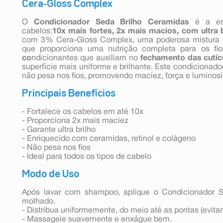
Cera-Gloss Complex
O
Condicionador Seda Brilho
Ceramidas
é a esc
cabelos:
10x mais fortes,
2x mais macios,
com ultra 
com 3% Cera-Gloss Complex, uma poderosa mistura de
que proporciona uma nutrição completa para os fio
co
ndicionantes que auxiliam no
fechamento das cutíc
superfície mais uniforme e brilhante. Este condicionado
não pesa nos fios, promovendo maciez, força e luminos
Principais Benefícios
- Fortalece os cabelos em até 10x
- Proporciona 2x mais maciez
- Garante ultra brilho
- Enriquecido com ceramidas, retinol e colágeno
- Não pesa nos fios
- Ideal para todos os tipos de cabelo
Modo de Uso
Após lavar com shampoo, aplique o Condicionador S
molhado.
- Distribua uniformemente, do meio até as pontas (evitan
- Massageie suavemente e enxágue bem.