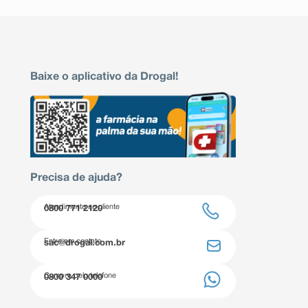
Baixe o aplicativo da Drogal!
Precisa de ajuda?
Atendimento ao cliente
0800 771 2120
Entre em contato
sac@drogal.com.br
Compre pelo telefone
0800 347 0000