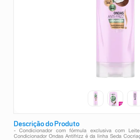
9
º
esmalte
10
º
absorvente
Descrição do Produto
- Condicionador com fórmula exclusiva com Lei
Condicionador Ondas Antifrizz é da linha Seda Cocriaç