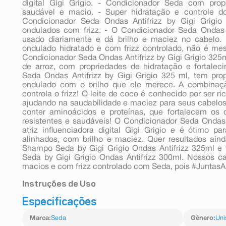
digital Gigi Grigio. - Condicionador Seda com pr
saudável e macio. - Super hidratação e controle do
Condicionador Seda Ondas Antifrizz by Gigi Grigio
ondulados com frizz. - O Condicionador Seda Ondas A
usado diariamente e dá brilho e maciez no cabelo
ondulado hidratado e com frizz controlado, não é m
Condicionador Seda Ondas Antifrizz by Gigi Grigio 325m
de arroz, com propriedades de hidratação e fortalec
Seda Ondas Antifrizz by Gigi Grigio 325 ml, tem pro
ondulado com o brilho que ele merece. A combinaçã
controla o frizz! O leite de coco é conhecido por ser r
ajudando na saudabilidade e maciez para seus cabelos
conter aminoácidos e proteínas, que fortalecem os 
resistentes e saudáveis! O Condicionador Seda Ondas
atriz influenciadora digital Gigi Grigio e é ótimo p
alinhados, com brilho e maciez. Quer resultados ai
Shampo Seda by Gigi Grigio Ondas Antifrizz 325ml e
Seda by Gigi Grigio Ondas Antifrizz 300ml. Nossos c
macios e com frizz controlado com Seda, pois #Juntas
Instruções de Uso
Especificações
Coloque o Condicionador Seda Ondas Antifrizz by Gigi 
o diretamente nos cabelos molhados, após a lavagem
Marca
:
Seda
Gênero
:
Uni
extensão dos fios, concentrando o mais nas pontas. D