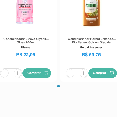
Condicionador Elseve Glycolic
Condicionador Herbal Essences
Gloss 200ml
Bio Renew Golden Óleo de
Moringa 400ml
Elseve
Herbal Essences
R$
22
,
95
R$
59
,
75
Comprar
Comprar