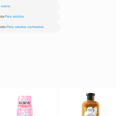
 creme
ida
:
Para adultos
belo
:
Para cabelos cacheados