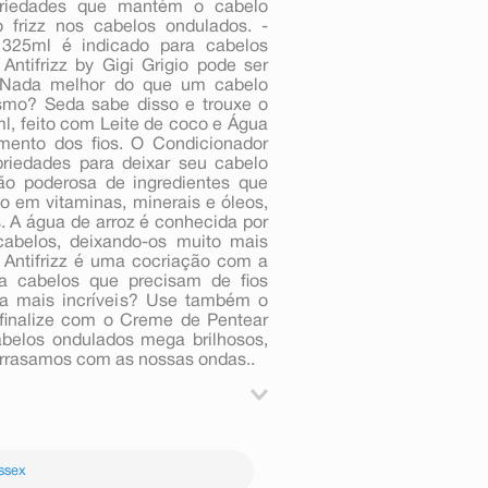
opriedades que mantém o cabelo
 frizz nos cabelos ondulados. -
 325ml é indicado para cabelos
ntifrizz by Gigi Grigio pode ser
. Nada melhor do que um cabelo
esmo? Seda sabe disso e trouxe o
l, feito com Leite de coco e Água
imento dos fios. O Condicionador
priedades para deixar seu cabelo
o poderosa de ingredientes que
ico em vitaminas, minerais e óleos,
. A água de arroz é conhecida por
cabelos, deixando-os muito mais
 Antifrizz é uma cocriação com a
ara cabelos que precisam de fios
nda mais incríveis? Use também o
 finalize com o Creme de Pentear
abelos ondulados mega brilhosos,
Arrasamos com as nossas ondas..
Grigrio 325ml nas mãos e aplique-
 com o shampoo. Espalhe por toda
ssex
eixe agir por alguns instantes e