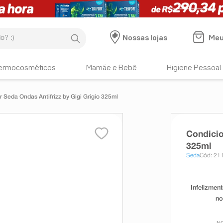
:)
Meu
Nossas lojas
ermocosméticos
Mamãe e Bebê
Higiene Pessoal
 Seda Ondas Antifrizz by Gigi Grigio 325ml
Condicio
325ml
Seda
Cód: 21