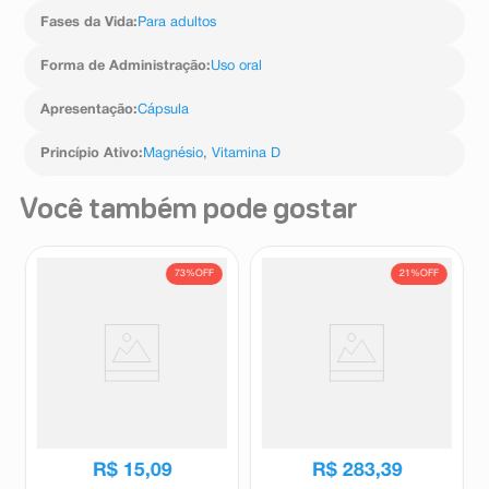
Fases da Vida
:
Para adultos
Forma de Administração
:
Uso oral
Apresentação
:
Cápsula
Princípio Ativo
:
Magnésio
,
Vitamina D
Você também pode gostar
73%
OFF
21%
OFF
Fluive C Imuno 40mg Sabor
Suplemento Alimentar
Morango 120ml
Cúrcuma Curc 60
Comprimidos Revestidos
Fluive
Curc
R$
55
,
84
R$
360
,
06
R$
15
,
09
R$
283
,
39