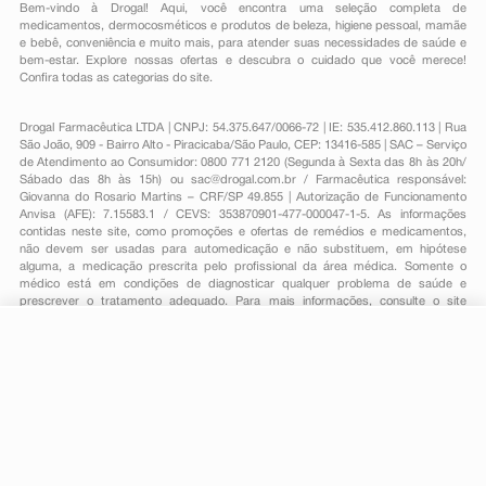
Bem-vindo à Drogal! Aqui, você encontra uma seleção completa de
medicamentos
,
dermocosméticos e produtos de beleza
,
higiene pessoal
,
mamãe
e bebê
,
conveniência
e muito mais, para atender suas necessidades de saúde e
bem-estar. Explore nossas ofertas e descubra o cuidado que você merece!
Confira todas as categorias do site.
Drogal Farmacêutica LTDA | CNPJ: 54.375.647/0066-72 | IE: 535.412.860.113 | Rua
São João, 909 - Bairro Alto - Piracicaba/São Paulo, CEP: 13416-585 | SAC – Serviço
de Atendimento ao Consumidor: 0800 771 2120 (Segunda à Sexta das 8h às 20h/
Sábado das 8h às 15h) ou
sac@drogal.com.br
/ Farmacêutica responsável:
Giovanna do Rosario Martins – CRF/SP 49.855 | Autorização de Funcionamento
Anvisa (AFE): 7.15583.1 / CEVS: 353870901-477-000047-1-5. As informações
contidas neste site, como promoções e ofertas de remédios e medicamentos,
não devem ser usadas para automedicação e não substituem, em hipótese
alguma, a medicação prescrita pelo profissional da área médica. Somente o
médico está em condições de diagnosticar qualquer problema de saúde e
prescrever o tratamento adequado. Para mais informações, consulte o site
Anvisa. As fotos contidas em nosso site são meramente ilustrativas. Promoções e
preços são válidos apenas para compras on-line, caso haja disponibilidade e
R$ 186,00
estão sujeitos a alterações no decorrer do dia. Todos os direitos reservados.
-
+
R$ 175,89
Comprar
Em
3
x
R$ 58,63
Powered by