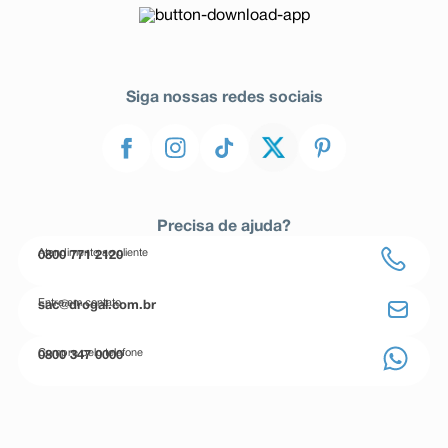
Siga nossas redes sociais
Precisa de ajuda?
Atendimento ao cliente
0800 771 2120
Entre em contato
sac@drogal.com.br
Compre pelo telefone
0800 347 0000