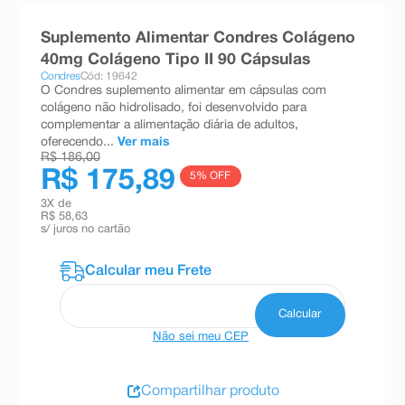
8
º
teste gravidez
Suplemento Alimentar Condres Colágeno
9
º
absorvente
40mg Colágeno Tipo II 90 Cápsulas
Condres
Cód: 19642
10
º
shampoo
O Condres suplemento alimentar em cápsulas com
colágeno não hidrolisado, foi desenvolvido para
complementar a alimentação diária de adultos,
oferecendo...
Ver mais
R$ 186,00
R$ 175,89
5
% OFF
3
X de
R$ 58,63
s/ juros no cartão
Não sei meu CEP
Compartilhar produto