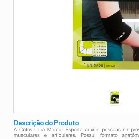
9
º
absorvente
10
º
shampoo
Descrição do Produto
A Cotoveleira Mercur Esporte auxilia pessoas na pr
musculares e articulares. Possui formato anatô