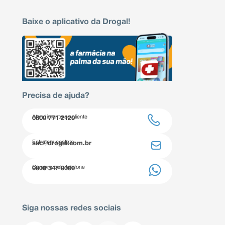
Baixe o aplicativo da Drogal!
Precisa de ajuda?
Atendimento ao cliente
0800 771 2120
Entre em contato
sac@drogal.com.br
Compre pelo telefone
0800 347 0000
Siga nossas redes sociais