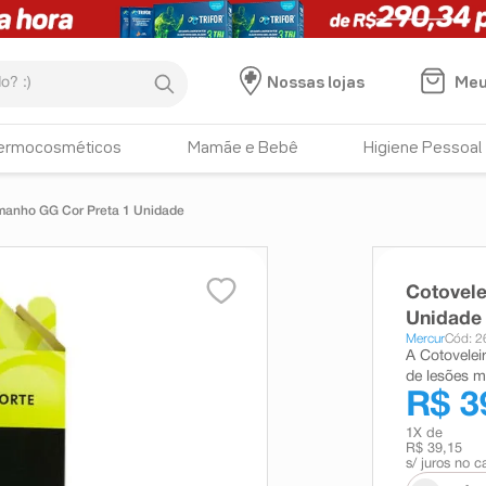
:)
Meu
Nossas lojas
ermocosméticos
Mamãe e Bebê
Higiene Pessoal
amanho GG Cor Preta 1 Unidade
Cotovele
Unidade
Mercur
Cód: 2
A Cotovelei
de lesões mu
R$ 3
1
X de
R$ 39,15
s/ juros no c