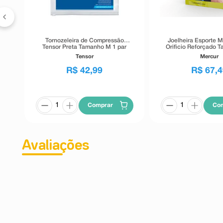
Tornozeleira de Compressão
Joelheira Esporte 
Tensor Preta Tamanho M 1 par
Orificio Reforçado 
Unidade
Tensor
Mercur
R$
42
,
99
R$
67
,
4
Comprar
Co
Avaliações