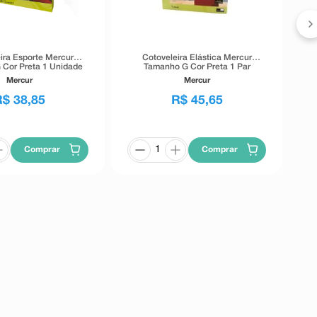
ira Esporte Mercur
Cotoveleira Elástica Mercur
Cor Preta 1 Unidade
Tamanho G Cor Preta 1 Par
Mercur
Mercur
R$
38
,
85
R$
45
,
65
Comprar
Comprar