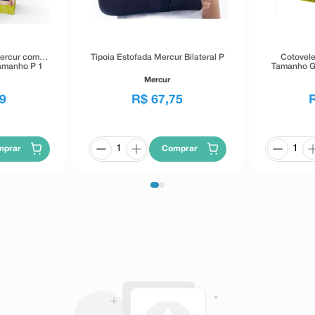
Mercur com
Tipoia Estofada Mercur Bilateral P
Cotovele
Tamanho P 1
Tamanho G 
Mercur
9
R$
67
,
75
mprar
Comprar