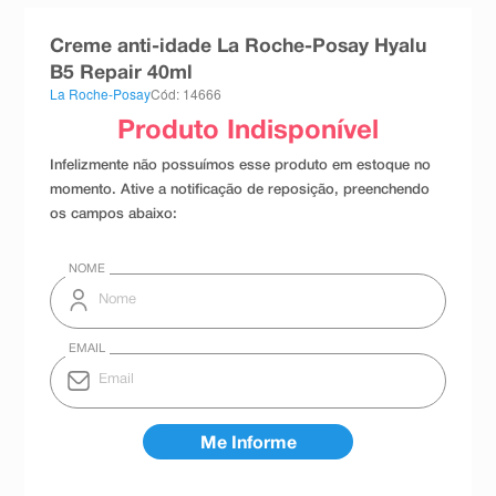
8
º
teste gravidez
Creme anti-idade La Roche-Posay Hyalu
9
º
absorvente
B5 Repair 40ml
La Roche-Posay
Cód: 14666
10
º
shampoo