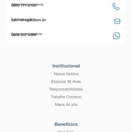
Atendimento ao cliente
0800 771 2120
Entre em contato
sac@drogal.com.br
Compre pelo telefone
0800 347 0000
Institucional
Nossa história
Especial 90 Anos
Responsabilidades
Trabalhe Conosco
Mapa do site
Benefícios