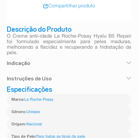
Compartilhar produto
Descrição do Produto
O Creme anti-idade La Roche-Posay Hyalu B5 Repair
foi formulado especialmente para peles maduras,
melhorando a flacidez e recuperando a hidratação da
pele.
Indicação
Indicado para todos os tipos de pele.
Instruções de Uso
Especificações
Aplique o creme pela manhã e à noite na pele limpa e
seca do rosto e pescoço, evitando a área dos olhos.
Marca
:
La Roche-Posay
Gênero
:
Unissex
Origem
:
Nacional
Tipo de Pele
:
Para todos os tipos de pele