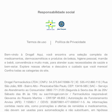
Responsabilidade social
Termos de uso
Política de Privacidade
Bem-vindo à Drogal! Aqui, você encontra uma seleção completa de
medicamentos
,
dermocosméticos e produtos de beleza
,
higiene pessoal
,
mamãe
e bebê
,
conveniência
e muito mais, para atender suas necessidades de saúde e
bem-estar. Explore nossas ofertas e descubra o cuidado que você merece!
Confira todas as categorias do site.
Drogal Farmacêutica LTDA | CNPJ: 54.375.647/0066-72 | IE: 535.412.860.113 | Rua
São João, 909 - Bairro Alto - Piracicaba/São Paulo, CEP: 13416-585 | SAC – Serviço
de Atendimento ao Consumidor: 0800 771 2120 (Segunda à Sexta das 8h às 20h/
Sábado das 8h às 15h) ou
sac@drogal.com.br
/ Farmacêutica responsável:
Giovanna do Rosario Martins – CRF/SP 49.855 | Autorização de Funcionamento
Anvisa (AFE): 7.15583.1 / CEVS: 353870901-477-000047-1-5. As informações
contidas neste site, como promoções e ofertas de remédios e medicamentos,
não devem ser usadas para automedicação e não substituem, em hipótese