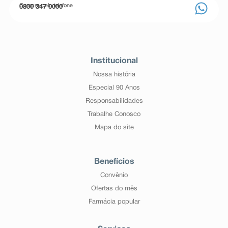
Compre pelo telefone
0800 347 0000
Institucional
Nossa história
Especial 90 Anos
Responsabilidades
Trabalhe Conosco
Mapa do site
Benefícios
Convênio
Ofertas do mês
Farmácia popular