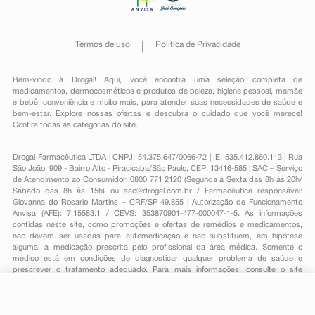
Termos de uso
Política de Privacidade
Bem-vindo à Drogal! Aqui, você encontra uma seleção completa de
medicamentos
,
dermocosméticos e produtos de beleza
,
higiene pessoal
,
mamãe
e bebê
,
conveniência
e muito mais, para atender suas necessidades de saúde e
bem-estar. Explore nossas ofertas e descubra o cuidado que você merece!
Confira todas as categorias do site.
Drogal Farmacêutica LTDA | CNPJ: 54.375.647/0066-72 | IE: 535.412.860.113 | Rua
São João, 909 - Bairro Alto - Piracicaba/São Paulo, CEP: 13416-585 | SAC – Serviço
de Atendimento ao Consumidor: 0800 771 2120 (Segunda à Sexta das 8h às 20h/
Sábado das 8h às 15h) ou
sac@drogal.com.br
/ Farmacêutica responsável:
Giovanna do Rosario Martins – CRF/SP 49.855 | Autorização de Funcionamento
Anvisa (AFE): 7.15583.1 / CEVS: 353870901-477-000047-1-5. As informações
contidas neste site, como promoções e ofertas de remédios e medicamentos,
não devem ser usadas para automedicação e não substituem, em hipótese
alguma, a medicação prescrita pelo profissional da área médica. Somente o
médico está em condições de diagnosticar qualquer problema de saúde e
prescrever o tratamento adequado. Para mais informações, consulte o site
Anvisa. As fotos contidas em nosso site são meramente ilustrativas. Promoções e
preços são válidos apenas para compras on-line, caso haja disponibilidade e
estão sujeitos a alterações no decorrer do dia. Todos os direitos reservados.
R$ 324,95
*