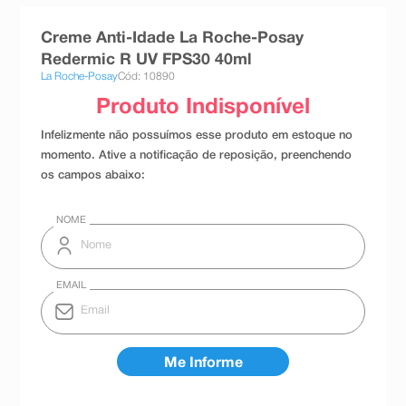
8
º
teste gravidez
Creme Anti-Idade La Roche-Posay
9
º
esmalte
Redermic R UV FPS30 40ml
La Roche-Posay
Cód: 10890
10
º
absorvente