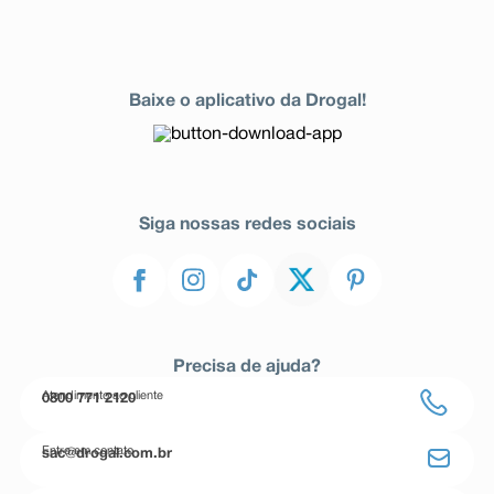
Baixe o aplicativo da Drogal!
Siga nossas redes sociais
Precisa de ajuda?
Atendimento ao cliente
0800 771 2120
Entre em contato
sac@drogal.com.br