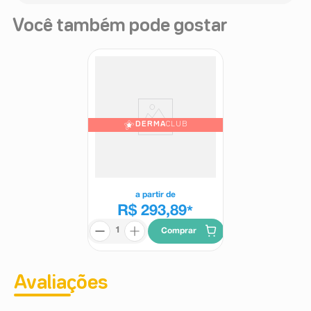
Você também pode gostar
DERMA
CLUB
Sérum Facial Vichy Liftactiv
Supreme H.A Epidermic Filler
30ml
Vichy Liftactiv
a partir de
R$ 293,89
*
Comprar
Avaliações