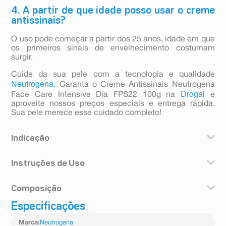
4. A partir de que idade posso usar o creme
antissinais?
O uso pode começar a partir dos 25 anos, idade em que
os primeiros sinais de envelhecimento costumam
surgir.
Cuide da sua pele com a tecnologia e qualidade
Neutrogena.
Garanta o Creme Antissinais Neutrogena
Drogal
Face Care Intensive Dia FPS22 100g na
e
aproveite nossos preços especiais e entrega rápida.
Sua pele merece esse cuidado completo!
Indicação
uso diurno.
Instruções de Uso
Com a pele limpa, aplique o produto sobre o rosto e
Composição
pescoço e espalhe suavemente até a absorção
completa. Indicado para uso diurno.
Especificações
Água, homosalato, octocrileno, glicerina, benzoato de
alquila C12-15, niacinamida, álcool cetílico, butil
Marca
:
Neutrogena
metoxidibenzoilmetano, copolímero de