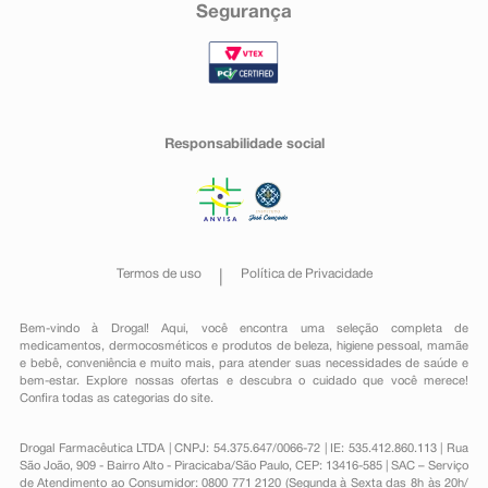
Segurança
Responsabilidade social
Termos de uso
Política de Privacidade
Bem-vindo à Drogal! Aqui, você encontra uma seleção completa de
medicamentos
,
dermocosméticos e produtos de beleza
,
higiene pessoal
,
mamãe
e bebê
,
conveniência
e muito mais, para atender suas necessidades de saúde e
bem-estar. Explore nossas ofertas e descubra o cuidado que você merece!
Confira todas as categorias do site.
Drogal Farmacêutica LTDA | CNPJ: 54.375.647/0066-72 | IE: 535.412.860.113 | Rua
São João, 909 - Bairro Alto - Piracicaba/São Paulo, CEP: 13416-585 | SAC – Serviço
de Atendimento ao Consumidor: 0800 771 2120 (Segunda à Sexta das 8h às 20h/