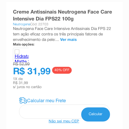
8
º
absorvente
Creme Antissinais Neutrogena Face Care
9
º
teste gravidez
Intensive Dia FPS22 100g
Neutrogena
Cód: 22703
10
º
esmalte
Neutrogena Face Care Intensive Antissinais Dia FPS 22
tem ação eficaz contra os três principais fatores de
envelhecimento da pele:...
Ver mais
Mais opções:
R$ 52,99
R$ 31,99
40
% OFF
1
X de
R$ 31,99
s/ juros no cartão
Não sei meu CEP