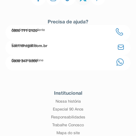
Precisa de ajuda?
Atendimento ao cliente
0800 771 2120
Entre em contato
sac@drogal.com.br
Compre pelo telefone
0800 347 0000
Institucional
Nossa história
Especial 90 Anos
Responsabilidades
Trabalhe Conosco
Mapa do site