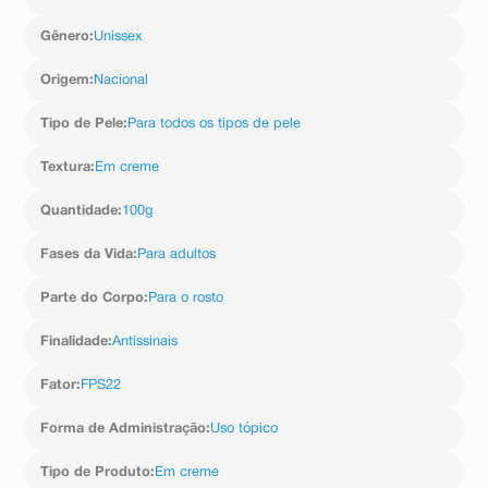
estireno/acrilato, fenoxietanol, octenilsuccinato de
amido de alumínio, estearato de glicerila, estearato de
Gênero
:
Unissex
PEG-100, carbômero, caprililglicol, perfume, fosfato de
ascorbila de sódio, goma xantana, EDTA dissódico,
Origem
:
Nacional
polímero cruzado de acrilatos/acrilato de alquila C10-
30, hidróxido de sódio, colágeno hidrolisado.
Tipo de Pele
:
Para todos os tipos de pele
Textura
:
Em creme
Quantidade
:
100g
Fases da Vida
:
Para adultos
Parte do Corpo
:
Para o rosto
Finalidade
:
Antissinais
Fator
:
FPS22
Forma de Administração
:
Uso tópico
Tipo de Produto
:
Em creme