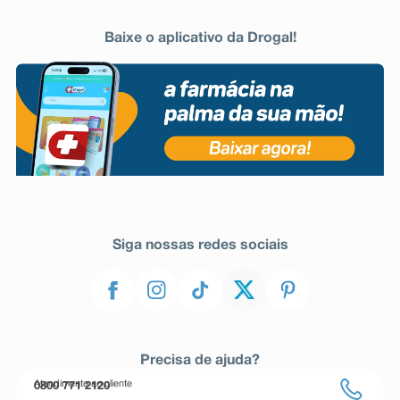
Baixe o aplicativo da Drogal!
Siga nossas redes sociais
Precisa de ajuda?
Atendimento ao cliente
0800 771 2120