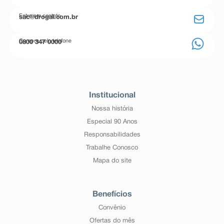
Entre em contato
sac@drogal.com.br
Compre pelo telefone
0800 347 0000
Institucional
Nossa história
Especial 90 Anos
Responsabilidades
Trabalhe Conosco
Mapa do site
Benefícios
Convênio
Ofertas do mês