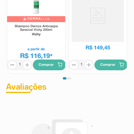
DERMA
CLUB
Shampoo Dercos Anticaspa
Shampoo Dermatológico
Sensível Vichy 200ml
Antiqueda Darrow Doctar
Force 400ml
Vichy
Doctar
R$
149
,
45
a partir de
R$ 116,19
*
Comprar
Comprar
Avaliações