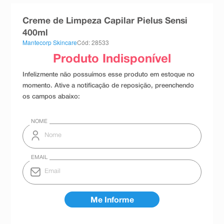
8
º
teste gravidez
Creme de Limpeza Capilar Pielus Sensi
9
º
absorvente
400ml
Mantecorp Skincare
Cód: 28533
10
º
shampoo