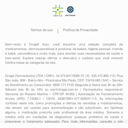
Termos de uso
Política de Privacidade
Bem-vindo à Drogal! Aqui, você encontra uma seleção completa de
medicamentos
,
dermocosméticos e produtos de beleza
,
higiene pessoal
,
mamãe
e bebê
,
conveniência
e muito mais, para atender suas necessidades de saúde e
bem-estar. Explore nossas ofertas e descubra o cuidado que você merece!
Confira todas as categorias do site.
Drogal Farmacêutica LTDA | CNPJ: 54.375.647/0066-72 | IE: 535.412.860.113 | Rua
São João, 909 - Bairro Alto - Piracicaba/São Paulo, CEP: 13416-585 | SAC – Serviço
de Atendimento ao Consumidor: 0800 771 2120 (Segunda à Sexta das 8h às 20h/
Sábado das 8h às 15h) ou
sac@drogal.com.br
/ Farmacêutica responsável:
Giovanna do Rosario Martins – CRF/SP 49.855 | Autorização de Funcionamento
Anvisa (AFE): 7.15583.1 / CEVS: 353870901-477-000047-1-5. As informações
contidas neste site, como promoções e ofertas de remédios e medicamentos,
não devem ser usadas para automedicação e não substituem, em hipótese
alguma, a medicação prescrita pelo profissional da área médica. Somente o
médico está em condições de diagnosticar qualquer problema de saúde e
prescrever o tratamento adequado. Para mais informações, consulte o site
Anvisa. As fotos contidas em nosso site são meramente ilustrativas. Promoções e