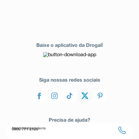
Baixe o aplicativo da Drogal!
Siga nossas redes sociais
Precisa de ajuda?
Atendimento ao cliente
0800 771 2120