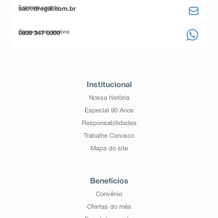
Entre em contato
sac@drogal.com.br
Compre pelo telefone
0800 347 0000
Institucional
Nossa história
Especial 90 Anos
Responsabilidades
Trabalhe Conosco
Mapa do site
Benefícios
Convênio
Ofertas do mês