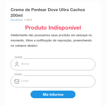
8
º
teste gravidez
Creme de Pentear Dove Ultra Cachos
9
º
esmalte
200ml
Dove
Cód: 11903
10
º
absorvente