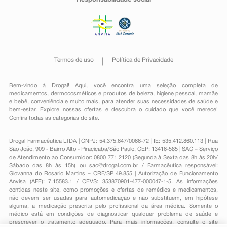
Responsabilidade social
Termos de uso
Política de Privacidade
Bem-vindo à Drogal! Aqui, você encontra uma seleção completa de
medicamentos
,
dermocosméticos e produtos de beleza
,
higiene pessoal
,
mamãe
e bebê
,
conveniência
e muito mais, para atender suas necessidades de saúde e
bem-estar. Explore nossas ofertas e descubra o cuidado que você merece!
Confira todas as categorias do site.
Drogal Farmacêutica LTDA | CNPJ: 54.375.647/0066-72 | IE: 535.412.860.113 | Rua
São João, 909 - Bairro Alto - Piracicaba/São Paulo, CEP: 13416-585 | SAC – Serviço
de Atendimento ao Consumidor: 0800 771 2120 (Segunda à Sexta das 8h às 20h/
Sábado das 8h às 15h) ou
sac@drogal.com.br
/ Farmacêutica responsável:
Giovanna do Rosario Martins – CRF/SP 49.855 | Autorização de Funcionamento
Anvisa (AFE): 7.15583.1 / CEVS: 353870901-477-000047-1-5. As informações
contidas neste site, como promoções e ofertas de remédios e medicamentos,
não devem ser usadas para automedicação e não substituem, em hipótese
alguma, a medicação prescrita pelo profissional da área médica. Somente o
médico está em condições de diagnosticar qualquer problema de saúde e
prescrever o tratamento adequado. Para mais informações, consulte o site