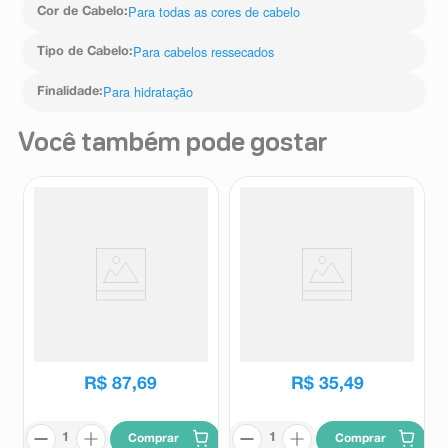
Para todas as cores de cabelo
Cor de Cabelo
:
Para cabelos ressecados
Tipo de Cabelo
:
Para hidratação
Finalidade
:
Você também pode gostar
Máscara Capilar Eudora Siàge
Máscara de Tratamento Seda
Nutri Rosé 250g
Boom Hidratação Duradoura
500g
Eudora
Seda
R$
87
,
69
R$
35
,
49
Comprar
Comprar