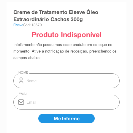
8
º
absorvente
Creme de Tratamento Elseve Óleo
9
º
teste gravidez
Extraordinário Cachos 300g
Elseve
Cód: 13679
10
º
esmalte