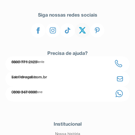
Siga nossas redes sociais
Precisa de ajuda?
Atendimento ao cliente
0800 771 2120
Entre em contato
sac@drogal.com.br
Compre pelo telefone
0800 347 0000
Institucional
Nossa história