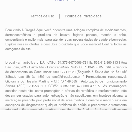
Termos de uso
Política de Privacidade
Bem-vindo à Drogal! Aqui, você encontra uma seleção completa de
medicamentos
,
dermocosméticos e produtos de beleza
,
higiene pessoal
,
mamãe e bebê
,
conveniência
e muito mais, para atender suas necessidades de saúde e bem-estar.
Explore nossas ofertas e descubra o cuidado que você merece!
Confira todas as
categorias do site.
Drogal Farmacêutica LTDA | CNPJ: 54.375.647/0066-72 | IE: 535.412.860.113 | Rua
São João, 909 - Bairro Alto - Piracicaba/São Paulo, CEP: 13416-585 | SAC – Serviço
de Atendimento ao Consumidor: 0800 771 2120 (Segunda à Sexta das 8h às 20h/
Sábado das 8h às 15h) ou
sac@drogal.com.br
/ Farmacêutica responsável:
Giovanna do Rosario Martins – CRF/SP 49.855 | Autorização de Funcionamento
Anvisa (AFE): 7.15583.1 / CEVS: 353870901-477-000047-1-5. As informações
contidas neste site, como promoções e ofertas de remédios e medicamentos, não
devem ser usadas para automedicação e não substituem, em hipótese alguma, a
medicação prescrita pelo profissional da área médica. Somente o médico está em
condições de diagnosticar qualquer problema de saúde e prescrever o tratamento
adequado. Para mais informações, consulte o site Anvisa. As fotos contidas em
nosso site são meramente ilustrativas. Promoções e preços são válidos apenas
para compras on-line, caso haja disponibilidade e estão sujeitos a alterações no
decorrer do dia. Todos os direitos reservados.
-
+
Comprar