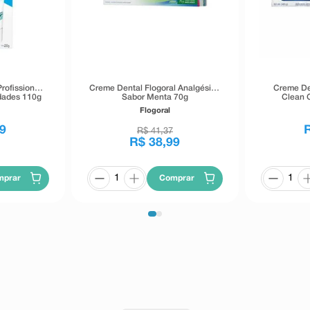
rofissional
Creme Dental Flogoral Analgésico
Creme De
dades 110g
Sabor Menta 70g
Clean 
Flogoral
9
R$
41
,
37
R$
38
,
99
mprar
Comprar