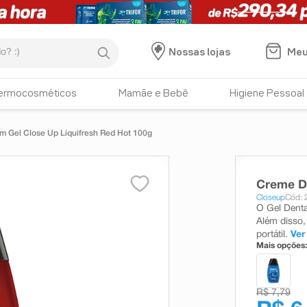
:)
Meu
Nossas lojas
ermocosméticos
Mamãe e Bebê
Higiene Pessoal
m Gel Close Up Liquifresh Red Hot 100g
Creme De
Closeup
Cód: 
O Gel Denta
Além disso,
portátil.
Ver
Mais opções:
R$ 7,79