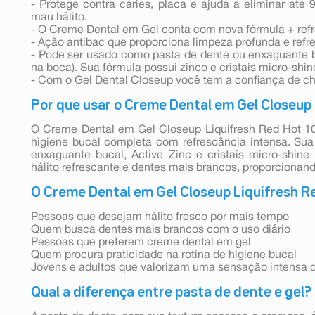
- Protege contra cáries, placa e ajuda a eliminar at
mau hálito.
- O Creme Dental em Gel conta com nova fórmula + ref
- Ação antibac que proporciona limpeza profunda e refr
- Pode ser usado como pasta de dente ou enxaguante b
na boca). Sua fórmula possui zinco e cristais micro-shin
- Com o Gel Dental Closeup você tem a confiança de ch
Por que usar o Creme Dental em Gel Closeup
O Creme Dental em Gel Closeup Liquifresh Red Hot 1
higiene bucal completa com refrescância intensa. Sua
enxaguante bucal, Active Zinc e cristais micro-shine
hálito refrescante e dentes mais brancos, proporcionand
O Creme Dental em Gel Closeup Liquifresh Re
Pessoas que desejam hálito fresco por mais tempo
Quem busca dentes mais brancos com o uso diário
Pessoas que preferem creme dental em gel
Quem procura praticidade na rotina de higiene bucal
Jovens e adultos que valorizam uma sensação intensa d
Qual a diferença entre pasta de dente e gel?