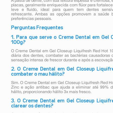
A pasta de dente, com sua textura espessa e cremosa,
placas, geralmente enriquecida com flúor para fortalece
leve e fluido, ideal para quem tem dentes sensí
refrescante. Ambas as opções promovem a saúde b
preferências pessoais.
Perguntas Frequentes
1. Para que serve o Creme Dental em Gel C
100g?
O Creme Dental em Gel Closeup Liquifresh Red Hot 100
diária dos dentes, combater as bactérias causadoras 
sensação intensa de frescor durante e após a escovaçã
2. O Creme Dental em Gel Closeup Liquif
combater o mau hálito?
Sim. O Creme Dental em Gel Closeup Liquifresh Red Ho
Zinc e ação antibac que ajuda a eliminar até 99% 
hálito, proporcionando hálito 3x mais fresco.
3. O Creme Dental em Gel Closeup Liquif
clarear os dentes?