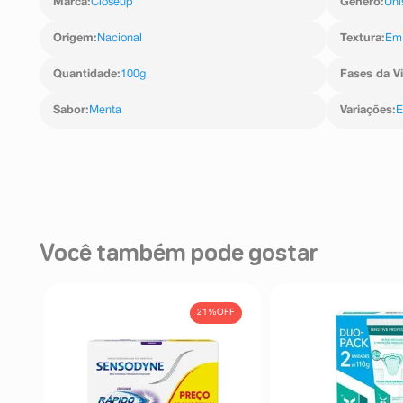
Marca
:
Closeup
Gênero
:
Uni
Origem
:
Nacional
Textura
:
Em 
Quantidade
:
100g
Fases da V
Sabor
:
Menta
Variações
:
E
Você também pode gostar
21%
OFF