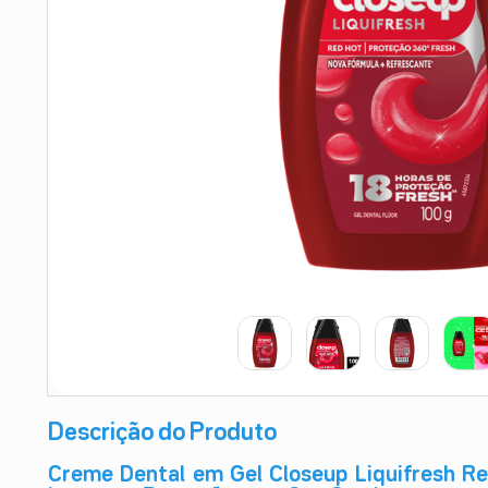
9
º
absorvente
10
º
shampoo
Descrição do Produto
Creme Dental em Gel Closeup Liquifresh Re