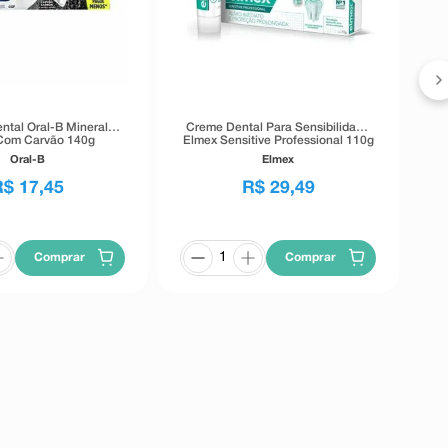
K
ntal Oral-B Mineral
Creme Dental Para Sensibilidade
Com Carvão 140g
Elmex Sensitive Professional 110g
Oral-B
Elmex
R$
17
,
45
R$
29
,
49
Comprar
Comprar