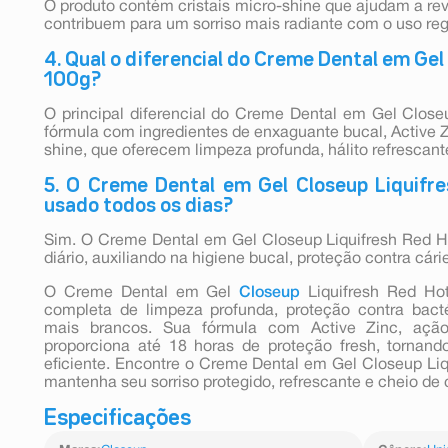
O produto contém cristais micro-shine que ajudam a rev
contribuem para um sorriso mais radiante com o uso reg
4. Qual o diferencial do Creme Dental em Gel
100g?
O principal diferencial do Creme Dental em Gel Close
fórmula com ingredientes de enxaguante bucal, Active Zi
shine, que oferecem limpeza profunda, hálito refrescan
5. O Creme Dental em Gel Closeup Liquifr
usado todos os dias?
Sim. O Creme Dental em Gel Closeup Liquifresh Red Ho
diário, auxiliando na higiene bucal, proteção contra cár
O Creme Dental em Gel
Closeup
Liquifresh Red Ho
completa de limpeza profunda, proteção contra bactér
mais brancos. Sua fórmula com Active Zinc, ação 
proporciona até 18 horas de proteção fresh, tornand
eficiente. Encontre o Creme Dental em Gel Closeup Li
mantenha seu sorriso protegido, refrescante e cheio de 
Especificações