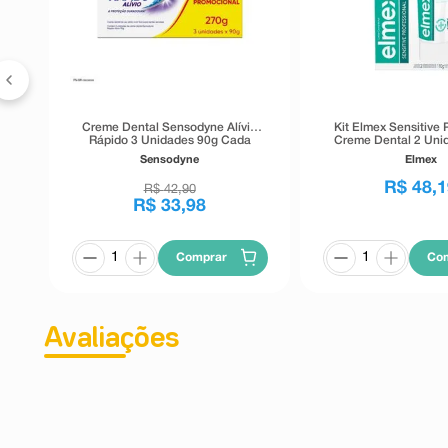
 -
Creme Dental Sensodyne Alívio
Kit Elmex Sensitive P
Rápido 3 Unidades 90g Cada
Creme Dental 2 Uni
Cada
Sensodyne
Elmex
R$
48
,
1
R$
42
,
90
R$
33
,
98
Comprar
Co
Avaliações