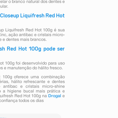
elar o branco natural dos dentes e
ular.
 Closeup Liquifresh Red Hot
up Liquifresh Red Hot 100g é sua
nc, ação antibac e cristais micro-
te e dentes mais brancos.
esh Red Hot 100g pode ser
t 100g foi desenvolvido para uso
ies e manutenção do hálito fresco.
t 100g oferece uma combinação
ias, hálito refrescante e dentes
antibac e cristais micro-shine
o a higiene bucal mais prática e
quifresh Red Hot 100g na
Drogal
e
confiança todos os dias