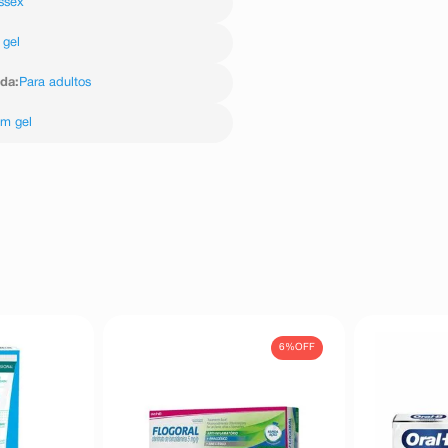
ssex
gel
ida
:
Para adultos
m gel
6%
OFF