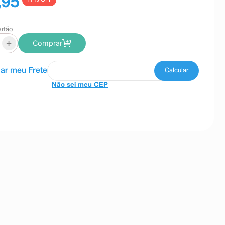
,95
artão
+
Comprar
Não sei meu CEP