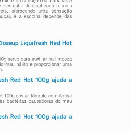
 é eficaz na remoção de manchas e
r o esmalte. Já o gel dental é mais
veis, oferecendo uma sensação
ucal, e a escolha depende das
loseup Liquifresh Red Hot
g serve para auxiliar na limpeza
do mau hálito e proporcionar uma
o.
resh Red Hot 100g ajuda a
t 100g possui fórmula com Active
das bactérias causadoras do mau
resh Red Hot 100g ajuda a