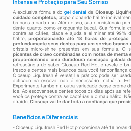
Intensa e Proteção para Seu Sorriso
A exclusiva fórmula do
gel dental
de
Closeup Liquif
cuidado completos
, proporcionando hálito incrivelme
brancos a cada uso. Além disso, sua consistência per
dente quanto como enxaguante bucal. Sua fórmula c
contra as cáries, placa e ajuda a eliminar até 99%
hálito,
proporcionando até 18 horas de proteção 
profundamente seus dentes para um sorriso branco e
cristais micro-shine presentes em sua fórmula. O 
picantes de cravo combinadas com notas de menta e
proporcionando uma duradoura sensação gelada de
refrescância do sabor Closeup Red Hot e revele o bran
fresco e dentes mais brancos para você ter confiança d
Closeup Liquifresh é versátil e prático: pode ser us
aplicado na escova, não é necessário molhá-la. Es
Experimente também a outra variedade desse creme den
Ice. Ao escovar seus dentes todos os dias após as re
você os protege contra as bactérias e o mau hálito. N
atraído,
Closeup vai te dar toda a confiança que preci
Benefícios e Diferenciais
- Closeup Liquifresh Red Hot proporciona até 18 horas d