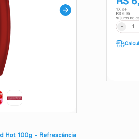
R$ 6
1
X de
R$ 6,95
s/ juros no c
-
d Hot 100g – Refrescância