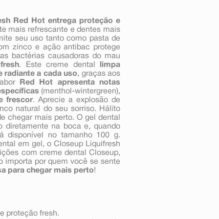
resh Red Hot entrega proteção e
nte mais refrescante e dentes mais
mite seu uso tanto como pasta de
om zinco e ação antibac protege
 das bactérias causadoras do mau
fresh
. Este creme dental
limpa
 radiante a cada uso
, graças aos
sabor
Red Hot apresenta notas
specíficas
(menthol-wintergreen),
 frescor
. Aprecie a explosão de
co natural do seu sorriso. Hálito
e chegar mais perto. O gel dental
ado diretamente na boca e, quando
tá disponível no tamanho 100 g.
tal em gel, o Closeup Liquifresh
feições com creme dental Closeup,
ão importa por quem você se sente
sa para chegar mais perto
!
e proteção fresh.