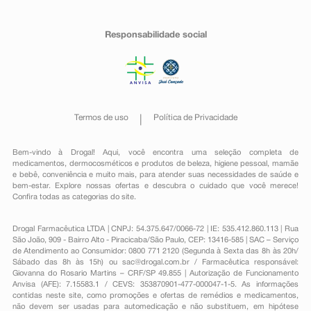
Responsabilidade social
Termos de uso
Política de Privacidade
Bem-vindo à Drogal! Aqui, você encontra uma seleção completa de
medicamentos
,
dermocosméticos e produtos de beleza
,
higiene pessoal
,
mamãe
e bebê
,
conveniência
e muito mais, para atender suas necessidades de saúde e
bem-estar. Explore nossas ofertas e descubra o cuidado que você merece!
Confira todas as categorias do site.
Drogal Farmacêutica LTDA | CNPJ: 54.375.647/0066-72 | IE: 535.412.860.113 | Rua
São João, 909 - Bairro Alto - Piracicaba/São Paulo, CEP: 13416-585 | SAC – Serviço
de Atendimento ao Consumidor: 0800 771 2120 (Segunda à Sexta das 8h às 20h/
Sábado das 8h às 15h) ou
sac@drogal.com.br
/ Farmacêutica responsável:
Giovanna do Rosario Martins – CRF/SP 49.855 | Autorização de Funcionamento
Anvisa (AFE): 7.15583.1 / CEVS: 353870901-477-000047-1-5. As informações
contidas neste site, como promoções e ofertas de remédios e medicamentos,
não devem ser usadas para automedicação e não substituem, em hipótese