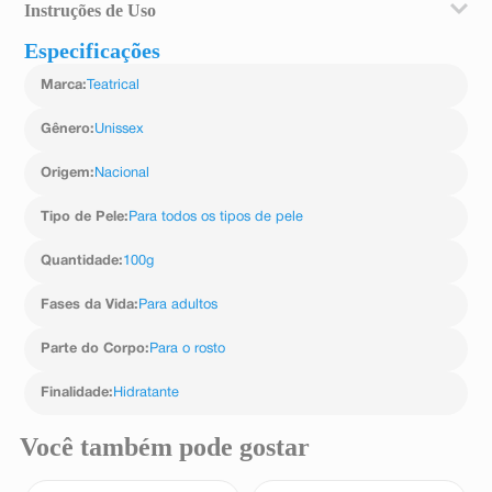
Instruções de Uso
Especificações
Aplique o Creme Teatrical Hidratante no rosto e
pescoço, diariamente, pela manhã e noite depois da
Marca
:
Teatrical
limpeza facial.
Gênero
:
Unissex
Origem
:
Nacional
Tipo de Pele
:
Para todos os tipos de pele
Quantidade
:
100g
Fases da Vida
:
Para adultos
Parte do Corpo
:
Para o rosto
Finalidade
:
Hidratante
Você também pode gostar