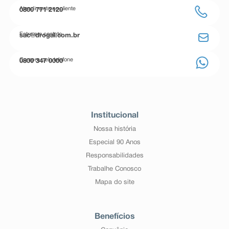
Atendimento ao cliente
0800 771 2120
Entre em contato
sac@drogal.com.br
Compre pelo telefone
0800 347 0000
Institucional
Nossa história
Especial 90 Anos
Responsabilidades
Trabalhe Conosco
Mapa do site
Benefícios