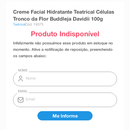
8
º
teste gravidez
Creme Facial Hidratante Teatrical Células
9
º
esmalte
Tronco da Flor Buddleja Davidii 100g
Teatrical
Cód: 19375
10
º
absorvente