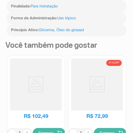
Finalidade
:
Para hidratação
Forma de Administração
:
Uso tópico
Princípio Ativo
:
Glicerina
,
Óleo de girassol
Você também pode gostar
41%
OFF
Kit Loção Hidratante Cetaphil
Hidratante Corporal Loção
Pele Sensível, Normal e Seca
Intensiva Neutrogena
473ml + Loção de Limpeza
Norwegian Sem Fragrância
Cetaphil
Neutrogena
Cetaphil Pele Sensível, Normal
400ml
R$
122
,
95
a Seca 100ml
R$
102
,
49
R$
72
,
99