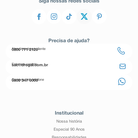
Siga nossas redes sociais
Precisa de ajuda?
Atendimento ao cliente
0800 771 2120
Entre em contato
sac@drogal.com.br
Compre pelo telefone
0800 347 0000
Institucional
Nossa história
Especial 90 Anos
Responsabilidades