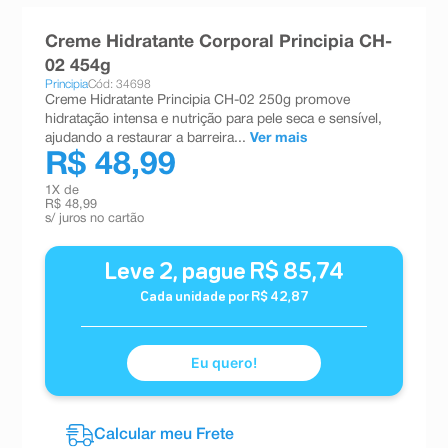
8
º
teste gravidez
Creme Hidratante Corporal Principia CH-
9
º
esmalte
02 454g
Principia
Cód: 34698
10
º
absorvente
Creme Hidratante Principia CH-02 250g promove
hidratação intensa e nutrição para pele seca e sensível,
ajudando a restaurar a barreira...
Ver mais
R$ 48,99
1
X de
R$ 48,99
s/ juros no cartão
Leve
2
, pague
R$
85
,
74
Cada unidade por
R$
42
,
87
Eu quero!