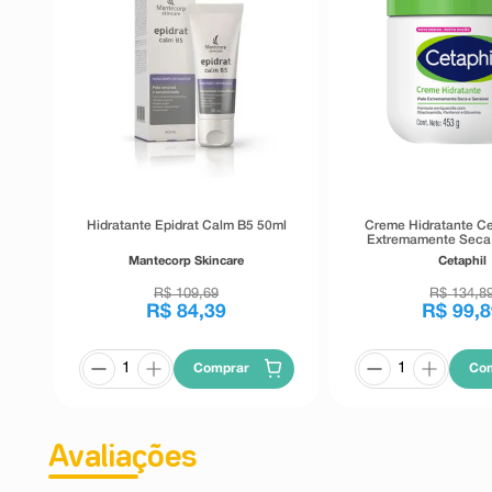
Hidratante Epidrat Calm B5 50ml
Creme Hidratante Ce
Extremamente Seca 
453g
Mantecorp Skincare
Cetaphil
R$
109
,
69
R$
134
,
8
R$
84
,
39
R$
99
,
8
Comprar
Co
Avaliações