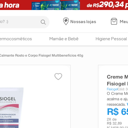
:)
Meu
Nossas lojas
ermocosméticos
Mamãe e Bebê
Higiene Pessoal
Calmante Rosto e Corpo Fisiogel Multibenefícios 40g
Creme Mu
Fisiogel
Fisiogel
Cód: 
O Creme Mul
acalma e aju
ressecada.
R$ 6
2
X de
R$ 32,89
s/ juros no c