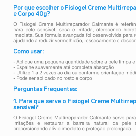
Por que escolher o Fisiogel Creme Multirre
e Corpo 40g?
O Fisiogel Creme Multirreparador Calmante é referê
para pele sensível, seca e irritada, oferecendo hid
imediata. Sua fórmula avançada foi desenvolvida para re
ajudando a reduzir vermelhidão, ressecamento e desconf
Como usar:
- Aplique uma pequena quantidade sobre a pele limpa e
- Espalhe suavemente até completa absorção
- Utilize 1 a 2 vezes ao dia ou conforme orientação méd
- Pode ser aplicado no rosto e corpo
Perguntas Frequentes:
1. Para que serve o Fisiogel Creme Multirr
sensível?
O Fisiogel Creme Multirreparador Calmante serve para
irritações e restaurar a barreira natural da pele 
proporcionando alívio imediato e proteção prolongada.