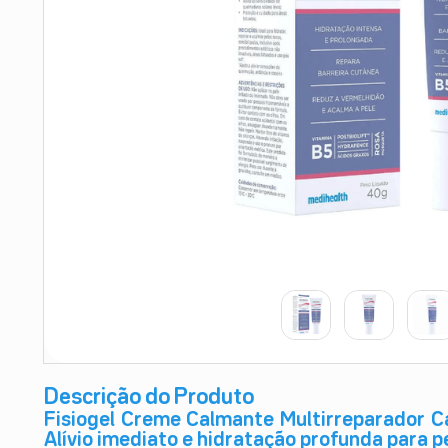
9
º
esmalte
10
º
absorvente
Descrição do Produto
Fisiogel Creme Calmante Multirreparador C
Alívio imediato e hidratação profunda para pe