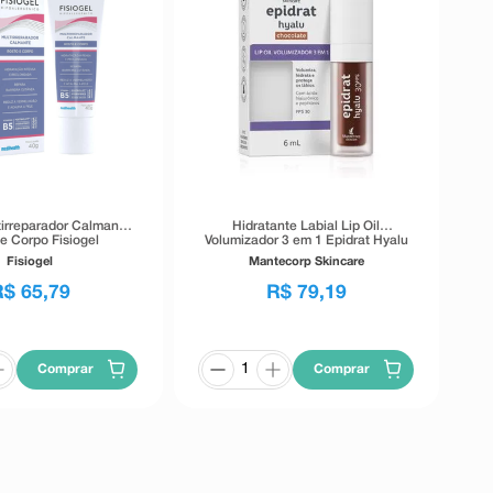
irreparador Calmante
Hidratante Labial Lip Oil
e Corpo Fisiogel
Volumizador 3 em 1 Epidrat Hyalu
ibenefícios 40g
Mantecorp Skincare Chocolate
Fisiogel
Mantecorp Skincare
FPS30 6ml
R$
65
,
79
R$
79
,
19
Comprar
Comprar