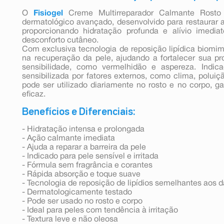
O
Fisiogel
Creme Multirreparador Calmante Rost
dermatológico avançado, desenvolvido para restaurar a 
proporcionando hidratação profunda e alívio imedia
desconforto cutâneo.
Com exclusiva tecnologia de reposição lipídica biomimé
na recuperação da pele, ajudando a fortalecer sua pro
sensibilidade, como vermelhidão e aspereza. Indic
sensibilizada por fatores externos, como clima, poluiç
pode ser utilizado diariamente no rosto e no corpo, g
eficaz.
Benefícios e Diferenciais:
- Hidratação intensa e prolongada
- Ação calmante imediata
- Ajuda a reparar a barreira da pele
- Indicado para pele sensível e irritada
- Fórmula sem fragrância e corantes
- Rápida absorção e toque suave
- Tecnologia de reposição de lipídios semelhantes aos d
- Dermatologicamente testado
- Pode ser usado no rosto e corpo
- Ideal para peles com tendência à irritação
- Textura leve e não oleosa