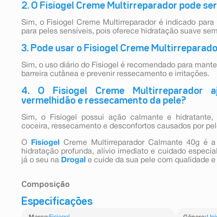
2. O Fisiogel Creme Multirreparador pode ser
Sim, o Fisiogel Creme Multirreparador é indicado para 
para peles sensíveis, pois oferece hidratação suave sem 
3. Pode usar o Fisiogel Creme Multirreparado
Sim, o uso diário do Fisiogel é recomendado para manter
barreira cutânea e prevenir ressecamento e irritações.
4. O Fisiogel Creme Multirreparador aju
vermelhidão e ressecamento da pele?
Sim, o Fisiogel possui ação calmante e hidratante,
coceira, ressecamento e desconfortos causados por pele 
O
Fisiogel
Creme Multirreparador Calmante 40g é a
hidratação profunda, alívio imediato e cuidado especia
já o seu na
Drogal
e cuide da sua pele com qualidade e
Composição
Especificações
Água, triglicerídeos, lipídios biomiméticos, glicerina, álc
hydrafence, rosa mosqueta, esqualano e outros agentes