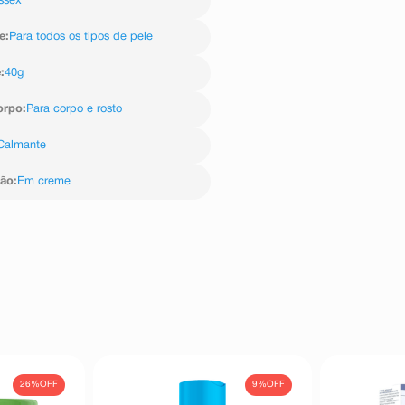
ssex
e
:
Para todos os tipos de pele
e
:
40g
orpo
:
Para corpo e rosto
Calmante
ção
:
Em creme
26%
OFF
9%
OFF