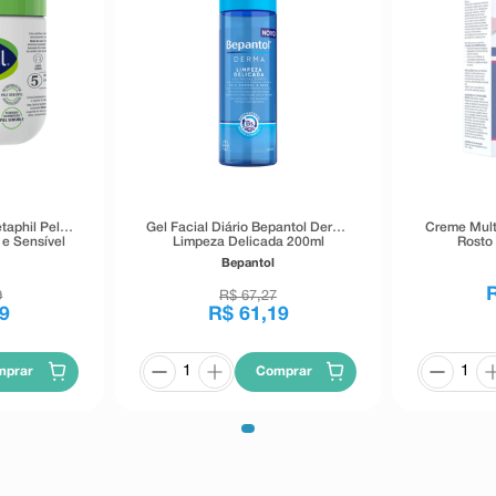
taphil Pele
Gel Facial Diário Bepantol Derma
Creme Mult
e Sensível
Limpeza Delicada 200ml
Rosto 
Mult
Bepantol
9
R$
67
,
27
9
R$
61
,
19
mprar
Comprar