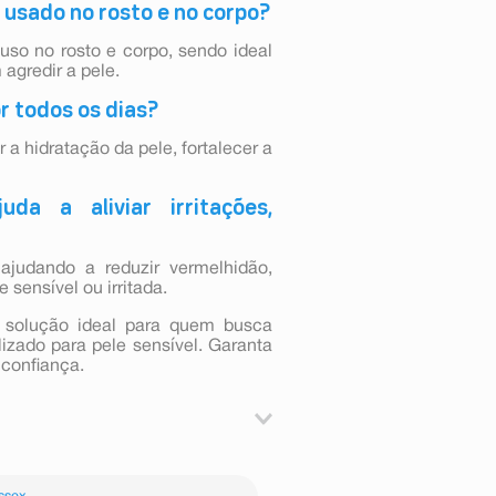
 usado no rosto e no corpo?
uso no rosto e corpo, sendo ideal
agredir a pele.
r todos os dias?
 a hidratação da pele, fortalecer a
da a aliviar irritações,
 ajudando a reduzir vermelhidão,
sensível ou irritada.
 solução ideal para quem busca
lizado para pele sensível. Garanta
 confiança.
ool graxo, vitamina B5, postbiolift,
 hidratantes e emolientes suaves