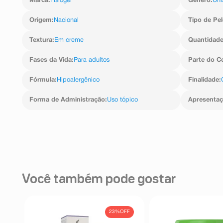
Marca
:
Fisiogel
Gênero
:
Uni
Origem
:
Nacional
Tipo de Pel
Textura
:
Em creme
Quantidad
Fases da Vida
:
Para adultos
Parte do C
Fórmula
:
Hipoalergênico
Finalidade
:
Forma de Administração
:
Uso tópico
Apresenta
Você também pode gostar
23%
OFF