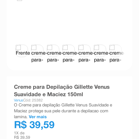
8
º
teste gravidez
9
º
absorvente
10
º
shampoo
Creme para Depilação Gillette Venus
Suavidade e Maciez 150ml
Venus
Cód: 25382
O Creme para depilação Gillette Venus Suavidade e
Maciez protege sua pele durante a depilacao com
lamina.
Ver mais
R$ 39,59
1
X de
R$ 39,59