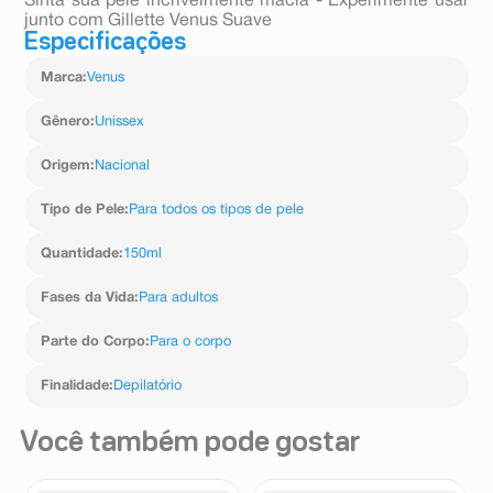
Sinta sua pele incrivelmente macia - Experimente usar
junto com Gillette Venus Suave
Especificações
Marca
:
Venus
Gênero
:
Unissex
Origem
:
Nacional
Tipo de Pele
:
Para todos os tipos de pele
Quantidade
:
150ml
Fases da Vida
:
Para adultos
Parte do Corpo
:
Para o corpo
Finalidade
:
Depilatório
Você também pode gostar