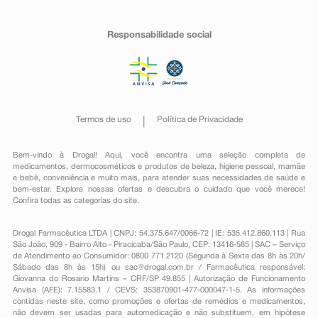
Responsabilidade social
Termos de uso
Política de Privacidade
Bem-vindo à Drogal! Aqui, você encontra uma seleção completa de
medicamentos
,
dermocosméticos e produtos de beleza
,
higiene pessoal
,
mamãe
e bebê
,
conveniência
e muito mais, para atender suas necessidades de saúde e
bem-estar. Explore nossas ofertas e descubra o cuidado que você merece!
Confira todas as categorias do site.
Drogal Farmacêutica LTDA | CNPJ: 54.375.647/0066-72 | IE: 535.412.860.113 | Rua
São João, 909 - Bairro Alto - Piracicaba/São Paulo, CEP: 13416-585 | SAC – Serviço
de Atendimento ao Consumidor: 0800 771 2120 (Segunda à Sexta das 8h às 20h/
Sábado das 8h às 15h) ou
sac@drogal.com.br
/ Farmacêutica responsável:
Giovanna do Rosario Martins – CRF/SP 49.855 | Autorização de Funcionamento
Anvisa (AFE): 7.15583.1 / CEVS: 353870901-477-000047-1-5. As informações
contidas neste site, como promoções e ofertas de remédios e medicamentos,
não devem ser usadas para automedicação e não substituem, em hipótese