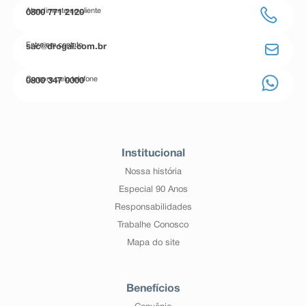
Atendimento ao cliente
0800 771 2120
Entre em contato
sac@drogal.com.br
Compre pelo telefone
0800 347 0000
Institucional
Nossa história
Especial 90 Anos
Responsabilidades
Trabalhe Conosco
Mapa do site
Benefícios