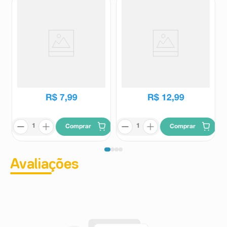
Cera Depilatória Refil Depi-
Cera Quente Sveda Algas com
Roll Rosa 100g
Menta 250g
Depi Roll
Sveda
R$
7
,
99
R$
12
,
99
Comprar
Comprar
Avaliações