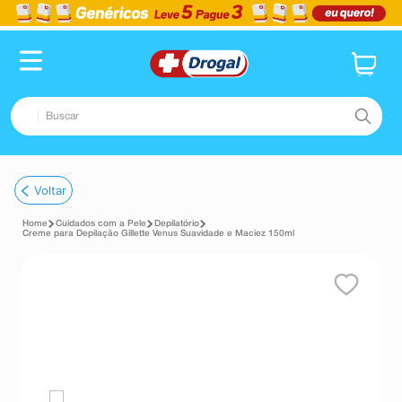
Buscar
TERMOS MAIS BUSCADOS
Voltar
1
º
fralda
Cuidados com a Pele
Depilatório
2
º
dipirona
Creme para Depilação Gillette Venus Suavidade e Maciez 150ml
3
º
lenço umedecido
4
º
tadalafila
5
º
minoxidil
6
º
desodorante
7
º
esmalte