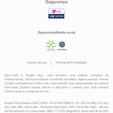
Segurança
Responsabilidade social
Termos de uso
Política de Privacidade
Bem-vindo à Drogal! Aqui, você encontra uma seleção completa de
medicamentos
,
dermocosméticos e produtos de beleza
,
higiene pessoal
,
mamãe
e bebê
,
conveniência
e muito mais, para atender suas necessidades de saúde e
bem-estar. Explore nossas ofertas e descubra o cuidado que você merece!
Confira todas as categorias do site.
Drogal Farmacêutica LTDA | CNPJ: 54.375.647/0066-72 | IE: 535.412.860.113 | Rua
São João, 909 - Bairro Alto - Piracicaba/São Paulo, CEP: 13416-585 | SAC – Serviço
de Atendimento ao Consumidor: 0800 771 2120 (Segunda à Sexta das 8h às 20h/