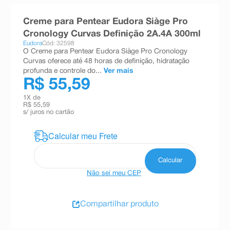
8
º
absorvente
Creme para Pentear Eudora Siàge Pro
9
º
teste gravidez
Cronology Curvas Definição 2A.4A 300ml
Eudora
Cód: 32598
10
º
esmalte
O Creme para Pentear Eudora Siàge Pro Cronology
Curvas oferece até 48 horas de definição, hidratação
profunda e controle do...
Ver mais
R$ 55,59
1
X de
R$ 55,59
s/ juros no cartão
Não sei meu CEP
Compartilhar produto