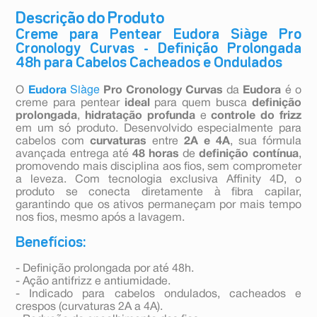
Descrição do Produto
Creme para Pentear Eudora Siàge Pro
Cronology Curvas - Definição Prolongada
48h para Cabelos Cacheados e Ondulados
Siàge
O
Eudora
Pro Cronology Curvas
da
Eudora
é o
creme para pentear
ideal
para quem busca
definição
prolongada
,
hidratação profunda
e
controle do frizz
em um só produto. Desenvolvido especialmente para
cabelos com
curvaturas
entre
2A e 4A
, sua fórmula
avançada entrega até
48
horas
de
definição contínua
,
promovendo mais disciplina aos fios, sem comprometer
a leveza. Com tecnologia exclusiva Affinity 4D, o
produto se conecta diretamente à fibra capilar,
garantindo que os ativos permaneçam por mais tempo
nos fios, mesmo após a lavagem.
Benefícios:
- Definição prolongada por até 48h.
- Ação antifrizz e antiumidade.
- Indicado para cabelos ondulados, cacheados e
crespos (curvaturas 2A a 4A).