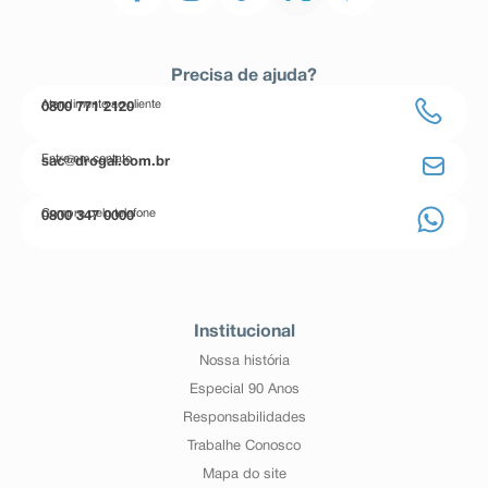
Precisa de ajuda?
Atendimento ao cliente
0800 771 2120
Entre em contato
sac@drogal.com.br
Compre pelo telefone
0800 347 0000
Institucional
Nossa história
Especial 90 Anos
Responsabilidades
Trabalhe Conosco
Mapa do site