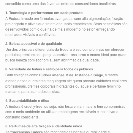
consolida como uma das favoritas entre os consumidores brasileiros.
1. Tecnologia e performance em cada produto
A Eudora investe em fórmulas avançadas, com alta pigmentação, fixação
prolongada e ativos que tratam enquanto embelezam. Seus cosméticos são
desenvolvidos com o que há de mais moderno no setor, entregando
resultados visíveis e confiáveis.
2. Beleza acessível e de qualidade
Um dos principais diferenciais da Eudora é seu compromisso em oferecer
produtos premium com preço acessível. Isso torna a marca ideal para quem
busca beleza com economia, sem abrir mão da qualidade.
3. Variedade de linhas e estilo para todos os públicos
Com coleções como
,
,
e
, a marca
Eudora imense
Kiss
Instance
Siàge
atende desde quem ama maquiagem até quem procura cuidados capilares
profissionais, cremes corporais hidratantes ou aquele perfume feminino
marcante para usar todos os dias.
4. Sustentabilidade e ética
A Eudora é cruelty-free, ou seja, não testa em animais, e tem compromisso
com o meio ambiente ao utilizar embalagens recicláveis e incentivar o
consumo consciente.
5. Perfumes de alta fixação e identidade única
As
são reconhecidas por sua durabilidade e
fragrâncias Eudora