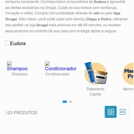
consumo consciente. Conheça todos os benefícios de
e aproveite
Eudora
8
º
absorvente
as ofertas exclusivas na Drogal. Cuide da sua beleza com confiança,
inovação e estilo. Compre com praticidade através do
ou pelo
site
App
9
º
teste gravidez
. Além disso, você pode optar pelo serviço
, retirando
Drogal
Clique e Retire
seu pedido na loja
mais próxima em até 60 minutos, ou receber
Drogal
10
º
esmalte
seus produtos no conforto da sua casa com entrega rápida e segura.
123
PRODUTOS