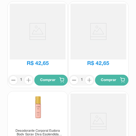
Desodorante Corporal Eudora
Desodorante Corporal Eudora
Body Spray Imensi 100ml
Body Spray 100ml
Eudora
Eudora
R$
42
,
65
R$
42
,
65
Comprar
Comprar
Desodorante Corporal Eudora
Desodorante Corporal Body Spray
Body Spray Diva Esplendida
Eudora La Victorie Intense 100ml