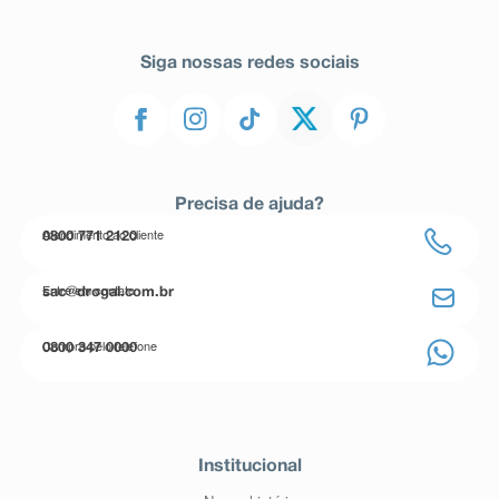
Siga nossas redes sociais
Precisa de ajuda?
Atendimento ao cliente
0800 771 2120
Entre em contato
sac@drogal.com.br
Compre pelo telefone
0800 347 0000
Institucional