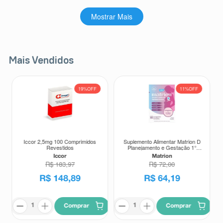
Mostrar Mais
Mais Vendidos
19%
OFF
11%
OFF
Iccor 2,5mg 100 Comprimidos
Suplemento Alimentar Matrion D
Revestidos
Planejamento e Gestação 1°
Trimestre 30 Comprimidos
Iccor
Matrion
Revestidos
R$
183
,
97
R$
72
,
00
R$
148
,
89
R$
64
,
19
Comprar
Comprar