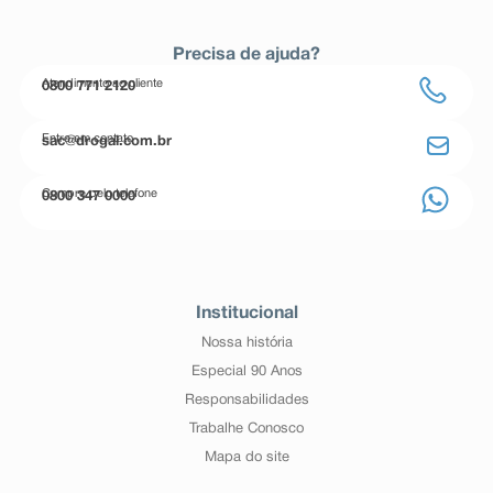
Precisa de ajuda?
Atendimento ao cliente
0800 771 2120
Entre em contato
sac@drogal.com.br
Compre pelo telefone
0800 347 0000
Institucional
Nossa história
Especial 90 Anos
Responsabilidades
Trabalhe Conosco
Mapa do site