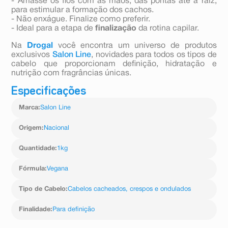
- Amasse os fios com as mãos, das pontas até a raiz,
para estimular a formação dos cachos.
- Não enxágue. Finalize como preferir.
- Ideal para a etapa de
finalização
da rotina capilar.
Na
Drogal
você encontra um universo de produtos
exclusivos
Salon Line
, novidades para todos os tipos de
cabelo que proporcionam definição, hidratação e
nutrição com fragrâncias únicas.
Especificações
Marca
:
Salon Line
Origem
:
Nacional
Quantidade
:
1kg
Fórmula
:
Vegana
Tipo de Cabelo
:
Cabelos cacheados, crespos e ondulados
Finalidade
:
Para definição