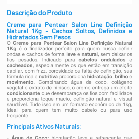
Descrição do Produto
Creme para Pentear Salon Line Definição
Natural 1Kg – Cachos Soltos, Definidos e
Hidratados Sem Pesos
O
Creme para Pentear Salon Line Definição Natural
1Kg
é o finalizador perfeito para quem busca definir
ondas e cachos de forma
leve
e
natural
, sem deixar os
fios pesados. Indicado para
cabelos ondulados
e
cacheados
, especialmente os que estão em transição
capilar, com frizz, porosidade ou falta de definição, sua
fórmula rica e
nutritiva
proporciona
hidratação
,
brilho
e
movimento
. Combinando água de coco, colágeno
vegetal e extrato de hibisco, o creme entrega um efeito
condicionante
que desembaraça os fios com facilidade
e proporciona toque macio, definição natural e visual
saudável. Tudo isso em um formato econômico de 1kg,
ideal para quem tem muito cabelo ou para uso
frequente.
Principais Ativos Naturais:
-
Água de Coco:
hidratação leve e refrescante que