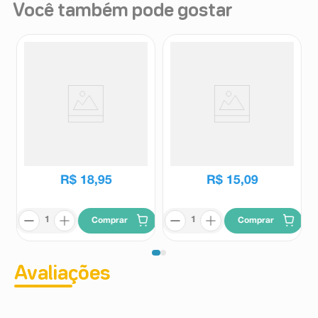
Você também pode gostar
Creme para Pentear Dove UV
Creme Leave-In Tresemmé
Repair & Glow + Ferúlico
Hidratação Profunda 200ml
240ml
Dove
Tresemmé
R$
18
,
95
R$
15
,
09
Comprar
Comprar
Avaliações