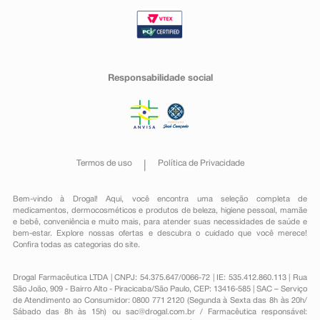
Responsabilidade social
Termos de uso
Política de Privacidade
Bem-vindo à Drogal! Aqui, você encontra uma seleção completa de
medicamentos
,
dermocosméticos e produtos de beleza
,
higiene pessoal
,
mamãe
e bebê
,
conveniência
e muito mais, para atender suas necessidades de saúde e
bem-estar. Explore nossas ofertas e descubra o cuidado que você merece!
Confira todas as categorias do site.
Drogal Farmacêutica LTDA | CNPJ: 54.375.647/0066-72 | IE: 535.412.860.113 | Rua
São João, 909 - Bairro Alto - Piracicaba/São Paulo, CEP: 13416-585 | SAC – Serviço
de Atendimento ao Consumidor: 0800 771 2120 (Segunda à Sexta das 8h às 20h/
Sábado das 8h às 15h) ou
sac@drogal.com.br
/ Farmacêutica responsável: