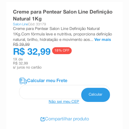
8
º
teste gravidez
Creme para Pentear Salon Line Definição
9
º
esmalte
Natural 1Kg
Salon Line
Cód: 33179
10
º
absorvente
Creme para Pentear Salon Line Definição Natural
1Kg.Com fórmula leve e nutritiva, proporciona definição
natural, brilho, hidratação e movimento aos...
Ver mais
R$ 39,99
R$ 32,99
18
% OFF
1
X de
R$ 32,99
s/ juros no cartão
Não sei meu CEP
Compartilhar produto