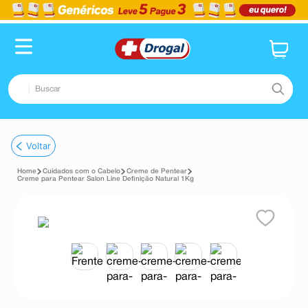
Buscar
TERMOS MAIS BUSCADOS
Voltar
1
º
fralda
Cuidados com o Cabelo
Creme de Pentear
2
º
pampers confort sec max
Creme para Pentear Salon Line Definição Natural 1Kg
3
º
dipirona
4
º
lenço umedecido
5
º
tadalafila
6
º
minoxidil
7
º
desodorante