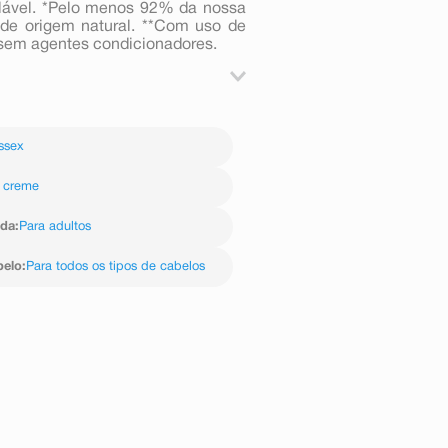
clável. *Pelo menos 92% da nossa
 de origem natural. **Com uso de
sem agentes condicionadores.
Óleos usando os dedos. Espalhe o
ssex
 creme
ida
:
Para adultos
belo
:
Para todos os tipos de cabelos