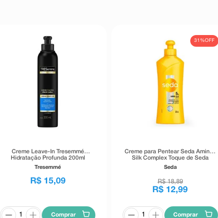
31%
OFF
Creme Leave-In Tresemmé
Creme para Pentear Seda Amino-
Hidratação Profunda 200ml
Silk Complex Toque de Seda
300ml
Tresemmé
Seda
R$
15
,
09
R$
18
,
89
R$
12
,
99
Comprar
Comprar