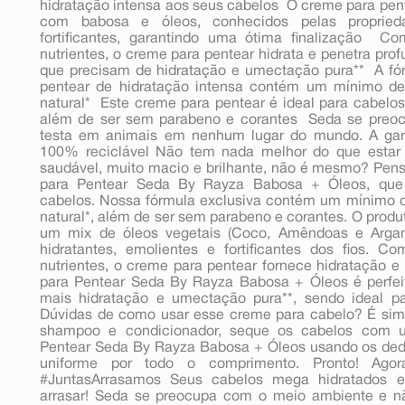
hidratação intensa aos seus cabelos  O creme para pen
com babosa e óleos, conhecidos pelas proprieda
fortificantes, garantindo uma ótima finalização  
nutrientes, o creme para pentear hidrata e penetra pro
que precisam de hidratação e umectação pura**  A fó
pentear de hidratação intensa contém um mínimo de
natural*  Este creme para pentear é ideal para cabelo
além de ser sem parabeno e corantes  Seda se pre
testa em animais em nenhum lugar do mundo. A garr
100% reciclável Não tem nada melhor do que estar 
saudável, muito macio e brilhante, não é mesmo? Pen
para Pentear Seda By Rayza Babosa + Óleos, que 
cabelos. Nossa fórmula exclusiva contém um mínimo 
natural*, além de ser sem parabeno e corantes. O pro
um mix de óleos vegetais (Coco, Amêndoas e Argan)
hidratantes, emolientes e fortificantes dos fios. 
nutrientes, o creme para pentear fornece hidratação 
para Pentear Seda By Rayza Babosa + Óleos é perfei
mais hidratação e umectação pura**, sendo ideal pa
Dúvidas de como usar esse creme para cabelo? É simpl
shampoo e condicionador, seque os cabelos com u
Pentear Seda By Rayza Babosa + Óleos usando os ded
uniforme por todo o comprimento. Pronto! Ag
#JuntasArrasamos Seus cabelos mega hidratados e
arrasar! Seda se preocupa com o meio ambiente e 