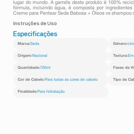
lugar do mundo. A garrafa deste produto é 100% reci
fórmula, incluindo água, é composta por ingredientes
Creme para Pentear Seda Babosa + Óleos vs shampoo 
Instruções de Uso
Especificações
Aplique Creme para Pentear Seda By Rayza Babosa + 
produto de maneira uniforme por todo o comprimento.
Marca
:
Seda
Gênero
:
Uni
Origem
:
Nacional
Textura
:
Em
Quantidade
:
700ml
Fases da V
Cor de Cabelo
:
Para todas as cores de cabelo
Tipo de Ca
Finalidade
:
Para hidratação