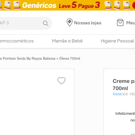
:)
Meu
Nossas lojas
ermocosméticos
Mamãe e Bebê
Higiene Pessoal
a Pentear Seda By Rayza Babosa + Óleos 700ml
Creme p
700ml
Seda
Cód: 19