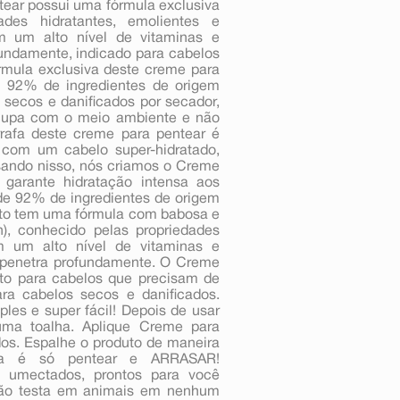
tear possui uma fórmula exclusiva
des hidratantes, emolientes e
Com um alto nível de vitaminas e
fundamente, indicado para cabelos
rmula exclusiva deste creme para
 92% de ingredientes de origem
s secos e danificados por secador,
ocupa com o meio ambiente e não
afa deste creme para pentear é
com um cabelo super-hidratado,
sando nisso, nós criamos o Creme
garante hidratação intensa aos
de 92% de ingredientes de origem
duto tem uma fórmula com babosa e
, conhecido pelas propriedades
Com um alto nível de vitaminas e
e penetra profundamente. O Creme
to para cabelos que precisam de
ra cabelos secos e danificados.
es e super fácil! Depois de usar
ma toalha. Aplique Creme para
os. Espalhe o produto de maneira
ora é só pentear e ARRASAR!
 umectados, prontos para você
não testa em animais em nenhum