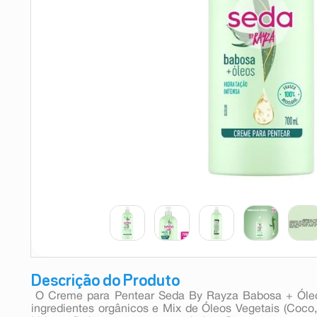
9
º
esmalte
10
º
absorvente
Descrição do Produto
 O Creme para Pentear Seda By Rayza Babosa + Óle
ingredientes orgânicos e Mix de Óleos Vegetais (Coco