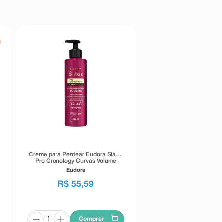
Creme para Pentear Eudora Siàge
Pro Cronology Curvas Volume
300ml
Eudora
R$
55
,
59
Comprar