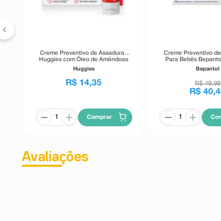
ção
Creme Preventivo de Assaduras
Creme Preventivo d
Huggies com Óleo de Amêndoas
Para Bebês Bepanto
30g
Huggies
Bepantol
R$
14
,
35
R$
49
,
99
R$
40
,
4
Comprar
Co
Avaliações