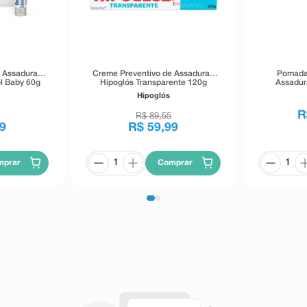
e Assaduras
Creme Preventivo de Assaduras
Pomada 
l Baby 60g
Hipoglós Transparente 120g
Assadur
P
Hipoglós
R
R$
89
,
55
9
R$
59
,
99
mprar
Comprar