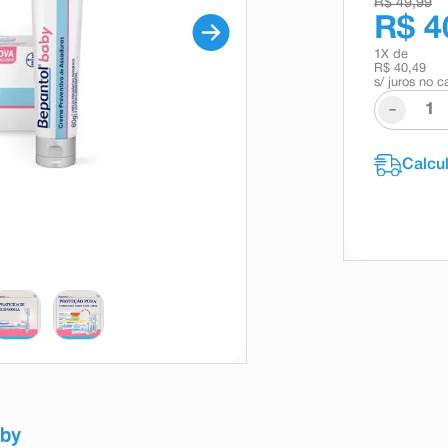
R$ 49,99
R$ 4
1
X de
R$ 40,49
s/ juros no c
-
aby