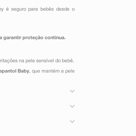
by é seguro para bebês desde o
ra garantir proteção contínua.
rritações na pele sensível do bebê.
epantol Baby
, que mantém a pele
eu uso é indicado para proteger a
hidratada.
eu uso é indicado para proteger a
hidratada.
geral é bem tolerado. No entanto,