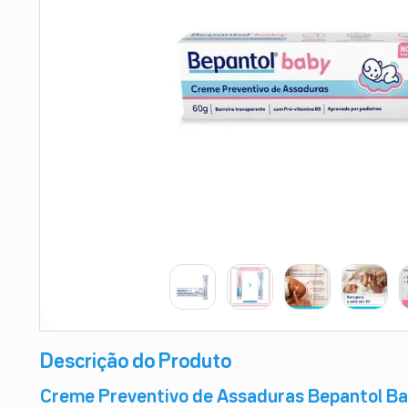
9
º
teste gravidez
10
º
esmalte
Descrição do Produto
Creme Preventivo de Assaduras Bepantol B