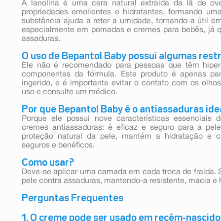
A lanolina é uma cera natural extraída da lã de ov
propriedades emolientes e hidratantes, formando uma 
substância ajuda a reter a umidade, tornando-a útil e
especialmente em pomadas e cremes para bebês, já que
assaduras.
O uso de Bepantol Baby possui algumas rest
Ele não é recomendado para pessoas que têm hipers
componentes da fórmula. Este produto é apenas par
ingerido, e é importante evitar o contato com os olhos
uso e consulte um médico.
Por que Bepantol Baby é o antiassaduras ide
Porque ele possui nove características essenciais 
cremes antiassaduras: é eficaz e seguro para a pel
proteção natural da pele, mantém a hidratação e c
seguros e benéficos.
Como usar?
Deve-se aplicar uma camada em cada troca de fralda. S
pele contra assaduras, mantendo-a resistente, macia e 
Perguntas Frequentes
1. O creme pode ser usado em recém-nascido