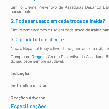
Sim, o Creme Preventivo de Assaduras Bepantol Ba
nascimento.
2. Pode ser usado em cada troca de fralda?
Sim, recomendamos o uso em cada
troca de fralda pa
3. O produto tem cheiro?
Não, o Bepantol Baby é livre de fragrâncias para evitar i
Compre na
Drogal
o Creme Preventivo de Assaduras
B
do seu bêbê sempre saudável.
Indicação
Deve-se aplicar uma camada em cada troca de fralda. S
Instruções de Uso
pele contra assaduras, mantendo-a resistente, macia e 
Deve-se aplicar uma camada em cada troca de fralda. S
Reações Adversa
pele contra assaduras, mantendo-a resistente, macia e 
Especificações
Dexpantenol (substância ativa deste medicamento) em 