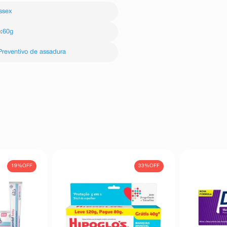
ão previstos e dependentes da
ssex
tamento com dexpantenol suspenda
e
:
60g
Preventivo de assadura
19%
OFF
33%
OFF