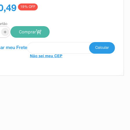
0,49
19
% OFF
artão
+
Comprar
Não sei meu CEP