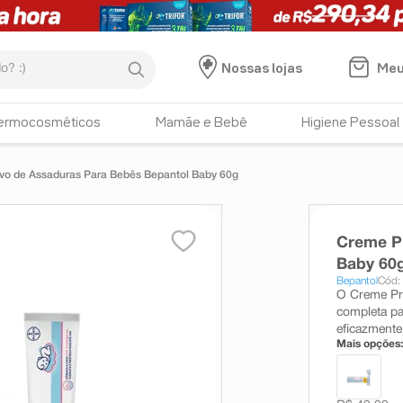
:)
Meu
Nossas lojas
ermocosméticos
Mamãe e Bebê
Higiene Pessoal
vo de Assaduras Para Bebês Bepantol Baby 60g
Creme Pr
Baby 60
Bepantol
Cód:
O Creme Pre
completa pa
eficazmente
Mais opções: