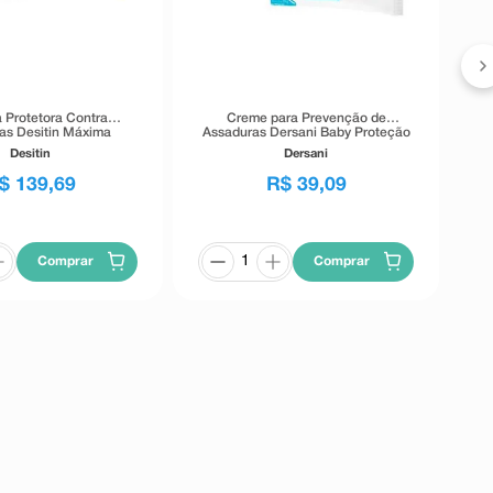
As
Protetora Contra
Creme para Prevenção de
as Desitin Máxima
Assaduras Dersani Baby Proteção
roteção 57g
85g
Desitin
Dersani
$
139
,
69
R$
39
,
09
Comprar
Comprar