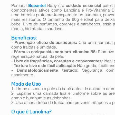
Pomada
Bepantol
Baby é o
cuidado essencial
para a
componentes ativos como Lanolina e Pró-Vitamina B
uma barreira protetora transparente no bumbum, preve
mais resistente. O tamanho de 60g é ideal para deixar
bebe. Livre de perfumes, corantes e parabenos, essa
macia, hidratada e saudável.
Benefícios:
-
Prevenção eficaz de assaduras:
Cria uma camada pro
como fraldas e umidade.
-
Fórmula enriquecida com pró-vitamina B5:
Promove a
regeneração natural da pele.
-
Livre de fragrâncias, corantes e conservantes:
Ideal 
-
Textura leve e de fácil aplicação:
Não gruda, facilitand
-
Dermatologicamente testado:
Segurança comp
nascimento.
Modo de Uso
1. Limpe e seque a pele do bebê antes de aplicar o cre
2. Espalhe uma camada fina e uniforme sobre as áre
como o bumbum e as dobrinhas.
3. Use a cada troca de fralda para prevenir irritações e 
O que é Lanolina?