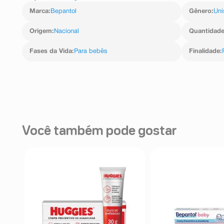
podem ocorrer efeitos colaterais indesejáveis n
Marca
:
Bepantol
Gênero
:
Uni
sensibilidade individual.
Caso surjam reações indesejáveis no decorrer do tra
imediatamente o uso do produto e informe seu médico.
Origem
:
Nacional
Quantidad
Fases da Vida
:
Para bebês
Finalidade
:
Você também pode gostar