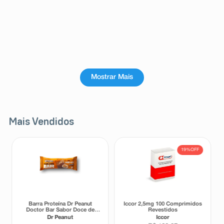
Mostrar Mais
Mais Vendidos
19%
OFF
Barra Proteína Dr Peanut
Iccor 2,5mg 100 Comprimidos
Doctor Bar Sabor Doce de
Revestidos
Leite 62g
Dr Peanut
Iccor