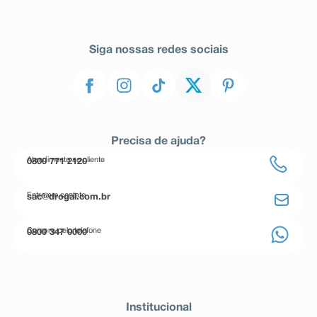
Siga nossas redes sociais
Precisa de ajuda?
Atendimento ao cliente
0800 771 2120
Entre em contato
sac@drogal.com.br
Compre pelo telefone
0800 347 0000
Institucional