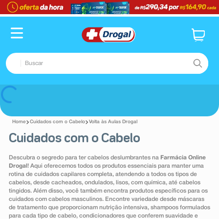
TERMOS MAIS BUSCADOS
1
º
fralda
2
º
pampers confort sec max
Buscar
3
º
dipirona
4
º
lenço umedecido
TERMOS MAIS BUSCADOS
Voltar
5
º
tadalafila
1
º
fralda
6
º
minoxidil
Cuidados com o Cabelo
Volta às Aulas Drogal
2
º
pampers confort sec max
Cuidados com o Cabelo
7
º
desodorante
3
º
dipirona
8
º
absorvente
Descubra o segredo para ter cabelos deslumbrantes na
Farmácia Online
4
º
lenço umedecido
Drogal
! Aqui oferecemos todos os produtos essenciais para manter uma
9
º
teste gravidez
rotina de cuidados capilares completa, atendendo a todos os tipos de
5
º
tadalafila
cabelos, desde cacheados, ondulados, lisos, com química, até cabelos
10
º
esmalte
tingidos. Além disso, você também encontra produtos específicos para os
6
º
minoxidil
cuidados com cabelos masculinos. Encontre variedade desde máscaras
de tratamento que proporcionam nutrição intensiva, shampoos formulados
7
º
desodorante
para cada tipo de cabelo, condicionadores que conferem suavidade e