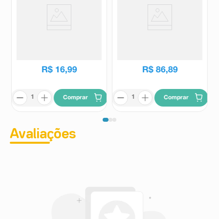
Óleo Cicatrizante Curativo
Saf-Gel Hidrogel com Alginatol
Triane 100ml
85g
Triane
Saf-Gel
R$
95
,
30
R$
16
,
99
R$
86
,
89
Comprar
Comprar
Avaliações