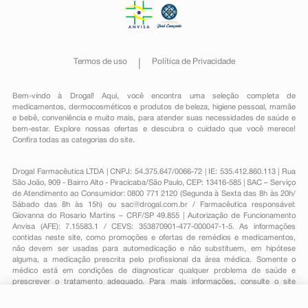
Termos de uso
Política de Privacidade
Bem-vindo à Drogal! Aqui, você encontra uma seleção completa de
medicamentos
,
dermocosméticos e produtos de beleza
,
higiene pessoal
,
mamãe
e bebê
,
conveniência
e muito mais, para atender suas necessidades de saúde e
bem-estar. Explore nossas ofertas e descubra o cuidado que você merece!
Confira todas as categorias do site.
Drogal Farmacêutica LTDA | CNPJ: 54.375.647/0066-72 | IE: 535.412.860.113 | Rua
São João, 909 - Bairro Alto - Piracicaba/São Paulo, CEP: 13416-585 | SAC – Serviço
de Atendimento ao Consumidor: 0800 771 2120 (Segunda à Sexta das 8h às 20h/
Sábado das 8h às 15h) ou
sac@drogal.com.br
/ Farmacêutica responsável:
Giovanna do Rosario Martins – CRF/SP 49.855 | Autorização de Funcionamento
Anvisa (AFE): 7.15583.1 / CEVS: 353870901-477-000047-1-5. As informações
contidas neste site, como promoções e ofertas de remédios e medicamentos,
não devem ser usadas para automedicação e não substituem, em hipótese
alguma, a medicação prescrita pelo profissional da área médica. Somente o
médico está em condições de diagnosticar qualquer problema de saúde e
prescrever o tratamento adequado. Para mais informações, consulte o site
Anvisa. As fotos contidas em nosso site são meramente ilustrativas. Promoções e
preços são válidos apenas para compras on-line, caso haja disponibilidade e