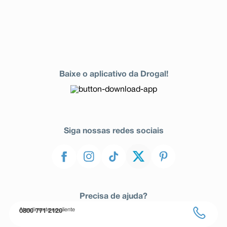
Baixe o aplicativo da Drogal!
Siga nossas redes sociais
Precisa de ajuda?
Atendimento ao cliente
0800 771 2120