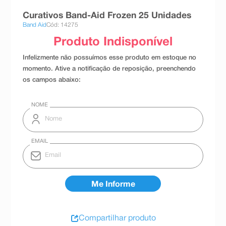
8
º
teste gravidez
Curativos Band-Aid Frozen 25 Unidades
Band Aid
Cód: 14275
9
º
absorvente
10
º
shampoo
Compartilhar produto