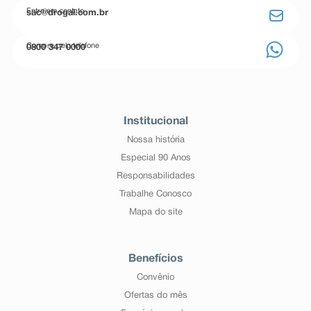
Entre em contato
sac@drogal.com.br
Compre pelo telefone
0800 347 0000
Institucional
Nossa história
Especial 90 Anos
Responsabilidades
Trabalhe Conosco
Mapa do site
Benefícios
Convênio
Ofertas do mês