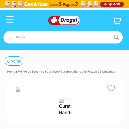
Buscar
TERMOS MAIS BUSCADOS
Voltar
1
º
fralda
Primeiros Socorros
Curativo
Curativos Band-Aid Frozen 25 Unidades
2
º
dipirona
3
º
lenço umedecido
4
º
tadalafila
5
º
minoxidil
6
º
desodorante
7
º
esmalte