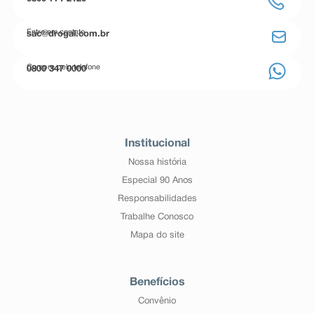
Entre em contato
sac@drogal.com.br
Compre pelo telefone
0800 347 0000
Institucional
Nossa história
Especial 90 Anos
Responsabilidades
Trabalhe Conosco
Mapa do site
Benefícios
Convênio