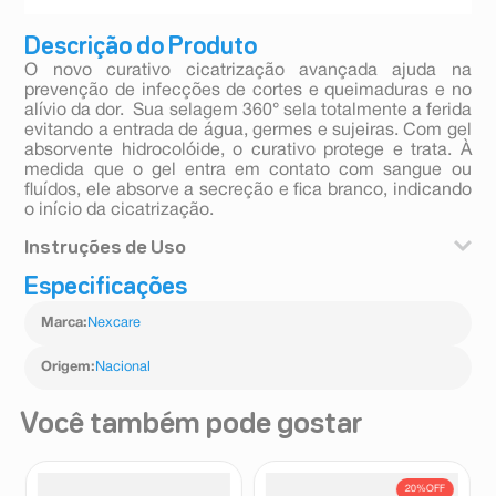
Descrição do Produto
O novo curativo cicatrização avançada ajuda na
prevenção de infecções de cortes e queimaduras e no
alívio da dor. Sua selagem 360° sela totalmente a ferida
evitando a entrada de água, germes e sujeiras. Com gel
absorvente hidrocolóide, o curativo protege e trata. À
medida que o gel entra em contato com sangue ou
fluídos, ele absorve a secreção e fica branco, indicando
o início da cicatrização.
Instruções de Uso
Especificações
Ideal para proteger cortes e queimaduras.
Marca
:
Nexcare
Origem
:
Nacional
Você também pode gostar
20%
OFF