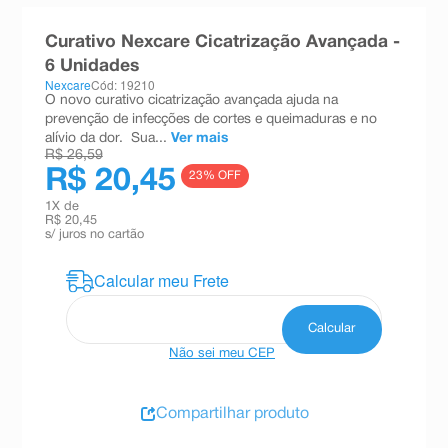
8
º
teste gravidez
Curativo Nexcare Cicatrização Avançada -
9
º
esmalte
6 Unidades
Nexcare
Cód: 19210
10
º
absorvente
O novo curativo cicatrização avançada ajuda na
prevenção de infecções de cortes e queimaduras e no
alívio da dor. Sua...
Ver mais
R$ 26,59
R$ 20,45
23
% OFF
1
X de
R$ 20,45
s/ juros no cartão
Não sei meu CEP
Compartilhar produto