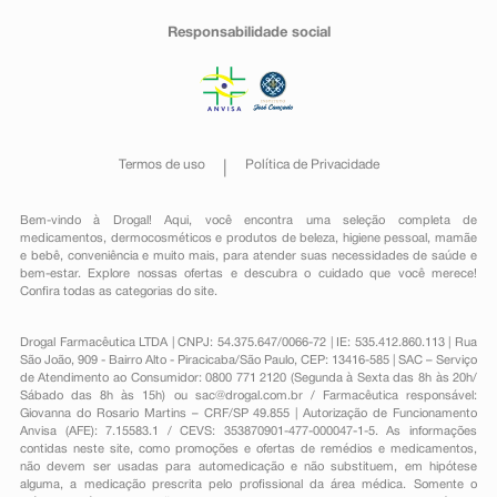
Responsabilidade social
Termos de uso
Política de Privacidade
Bem-vindo à Drogal! Aqui, você encontra uma seleção completa de
medicamentos
,
dermocosméticos e produtos de beleza
,
higiene pessoal
,
mamãe
e bebê
,
conveniência
e muito mais, para atender suas necessidades de saúde e
bem-estar. Explore nossas ofertas e descubra o cuidado que você merece!
Confira todas as categorias do site.
Drogal Farmacêutica LTDA | CNPJ: 54.375.647/0066-72 | IE: 535.412.860.113 | Rua
São João, 909 - Bairro Alto - Piracicaba/São Paulo, CEP: 13416-585 | SAC – Serviço
de Atendimento ao Consumidor: 0800 771 2120 (Segunda à Sexta das 8h às 20h/
Sábado das 8h às 15h) ou
sac@drogal.com.br
/ Farmacêutica responsável:
Giovanna do Rosario Martins – CRF/SP 49.855 | Autorização de Funcionamento
Anvisa (AFE): 7.15583.1 / CEVS: 353870901-477-000047-1-5. As informações
contidas neste site, como promoções e ofertas de remédios e medicamentos,
não devem ser usadas para automedicação e não substituem, em hipótese
alguma, a medicação prescrita pelo profissional da área médica. Somente o