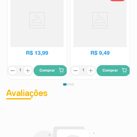
Curativos Transparentes Triane
Curativos Band-Aid Pequenos
40 Unidades
Ferimentos 16 Unidades
Triane
Band Aid
R$
11
,
79
R$
13
,
99
R$
9
,
49
Comprar
Comprar
Avaliações