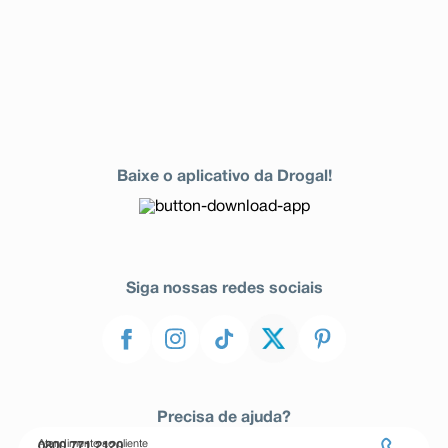
Baixe o aplicativo da Drogal!
Siga nossas redes sociais
Precisa de ajuda?
Atendimento ao cliente
0800 771 2120