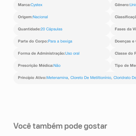
ressecamento da pele.
Marca
:
Cystex
Gênero
:
Uni
Algumas reações adversas podem ser semelhantes co
como reações de hipersensibilidade da pele, rash cutâneo,
Origem
:
Nacional
Classificaç
Informe ao seu médico, cirurgião-dentista ou farmac
indesejáveis pelo uso do medicamento. Informe t
Quantidade
:
20 Cápsulas
Fases da V
serviço de atendimento.
Parte do Corpo
:
Para a bexiga
Doenças e 
Forma de Administração
:
Uso oral
Classe do 
Prescrição Médica
:
Não
Tipo de M
Princípio Ativo
:
Metenamina
,
Cloreto De Metiltionínio
,
Cloridrato De
Você também pode gostar