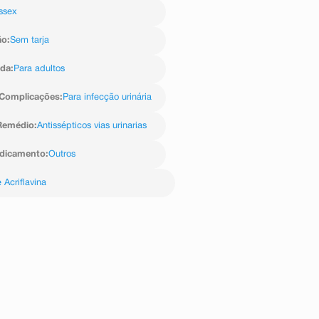
ssex
m antibióticos betalactâmicos,
 eosinofilia, febre e anafilaxia.
ão
:
Sem tarja
êutico o aparecimento de reações
ambém à empresa através do seu
ida
:
Para adultos
Complicações
:
Para infecção urinária
Remédio
:
Antissépticos vias urinarias
edicamento
:
Outros
 Acriflavina