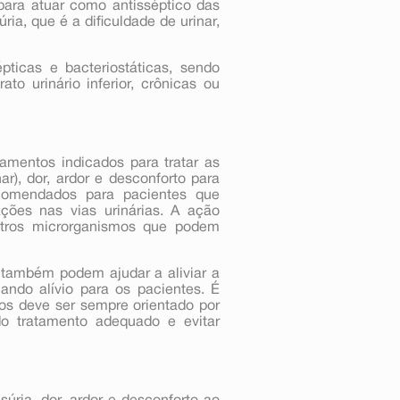
ara atuar como antisséptico das
úria, que é a dificuldade de urinar,
ticas e bacteriostáticas, sendo
to urinário inferior, crônicas ou
amentos indicados para tratar as
nar), dor, ardor e desconforto para
ecomendados para pacientes que
ações nas vias urinárias. A ação
outros microrganismos que podem
 também podem ajudar a aliviar a
ando alívio para os pacientes. É
ios deve ser sempre orientado por
do tratamento adequado e evitar