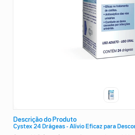
9
º
esmalte
10
º
absorvente
Descrição do Produto
Cystex 24 Drágeas - Alívio Eficaz para Desco