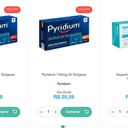
13%
OFF
14%
OFF
8 Drágeas
Pyridium 100mg 25 Drágeas
Sepuri
Pyridium
R$
29
,
90
9
R$
25
,
59
mprar
Comprar