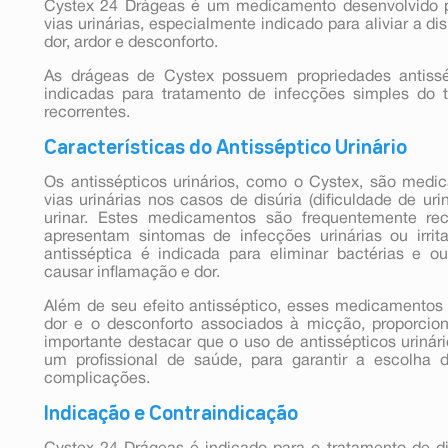
Cystex 24 Drágeas é um medicamento desenvolvido p
vias urinárias, especialmente indicado para aliviar a dis
dor, ardor e desconforto.
As drágeas de Cystex possuem propriedades antissép
indicadas para tratamento de infecções simples do tra
recorrentes.
Características do Antisséptico Urinário
Os antissépticos urinários, como o Cystex, são medic
vias urinárias nos casos de disúria (dificuldade de uri
urinar. Estes medicamentos são frequentemente r
apresentam sintomas de infecções urinárias ou irrit
antisséptica é indicada para eliminar bactérias e 
causar inflamação e dor.
Além de seu efeito antisséptico, esses medicamentos
dor e o desconforto associados à micção, proporcion
importante destacar que o uso de antissépticos urinár
um profissional de saúde, para garantir a escolha 
complicações.
Indicação e Contraindicação