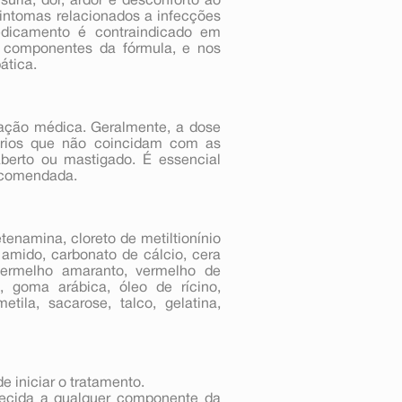
úria, dor, ardor e desconforto ao
intomas relacionados a infecções
medicamento é contraindicado em
s componentes da fórmula, e nos
ática.
tação médica. Geralmente, a dose
ários que não coincidam com as
aberto ou mastigado. É essencial
recomendada.
tenamina, cloreto de metiltionínio
: amido, carbonato de cálcio, cera
vermelho amaranto, vermelho de
o, goma arábica, óleo de rícino,
tila, sacarose, talco, gelatina,
e iniciar o tratamento.
nhecida a qualquer componente da