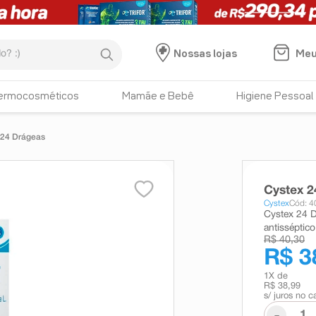
:)
Meu
Nossas lojas
ermocosméticos
Mamãe e Bebê
Higiene Pessoal
Cystex 24 Drágeas
Cystex 2
Cystex
Cód: 
Cystex 24 
antisséptico
R$ 40,30
R$ 3
1
X de
R$ 38,99
s/ juros no c
-