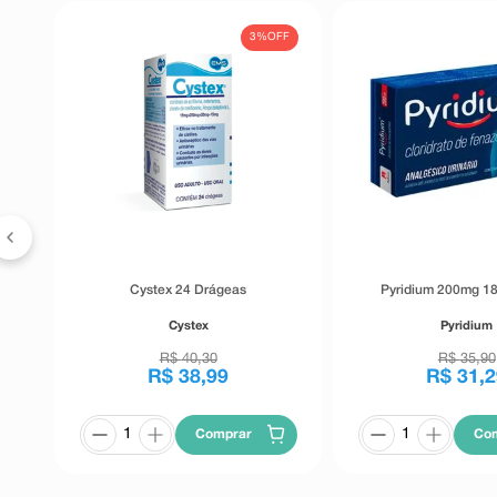
FF
3%
OFF
 30
Cystex 24 Drágeas
Pyridium 200mg 1
Cystex
Pyridium
R$
40
,
30
R$
35
,
90
R$
38
,
99
R$
31
,
2
Comprar
Co