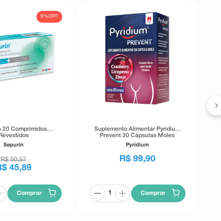
9%
OFF
n 20 Comprimidos
Suplemento Alimentar Pyridium
Revestidos
Prevent 30 Cápsulas Moles
Sepurin
Pyridium
R$
99
,
90
R$
50
,
57
R$
45
,
89
Comprar
Comprar