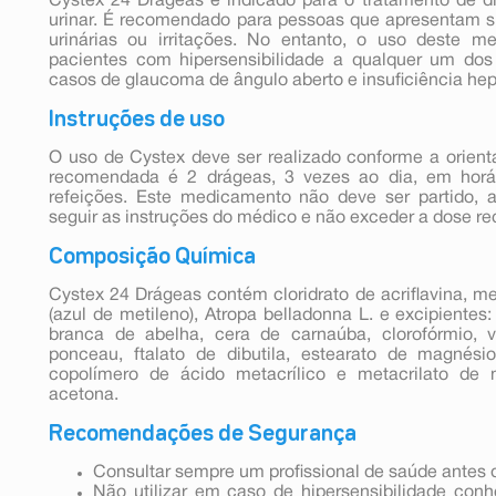
Cystex 24 Drágeas é indicado para o tratamento de dis
urinar. É recomendado para pessoas que apresentam s
urinárias ou irritações. No entanto, o uso deste 
pacientes com hipersensibilidade a qualquer um do
casos de glaucoma de ângulo aberto e insuficiência hep
Instruções de uso
O uso de Cystex deve ser realizado conforme a orien
recomendada é 2 drágeas, 3 vezes ao dia, em hor
refeições. Este medicamento não deve ser partido, 
seguir as instruções do médico e não exceder a dose 
Composição Química
Cystex 24 Drágeas contém cloridrato de acriflavina, me
(azul de metileno), Atropa belladonna L. e excipientes
branca de abelha, cera de carnaúba, clorofórmio, 
ponceau, ftalato de dibutila, estearato de magnési
copolímero de ácido metacrílico e metacrilato de me
acetona.
Recomendações de Segurança
Consultar sempre um profissional de saúde antes d
Não utilizar em caso de hipersensibilidade co