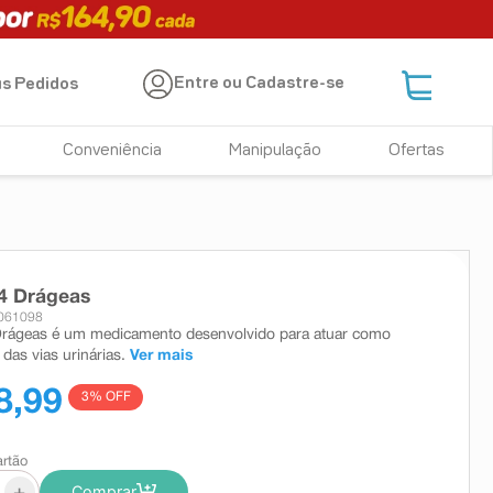
Entre ou Cadastre-se
s Pedidos
Conveniência
Manipulação
Ofertas
4 Drágeas
4061098
Drágeas é um medicamento desenvolvido para atuar como
 das vias urinárias.
Ver mais
8,99
3
% OFF
artão
+
Comprar