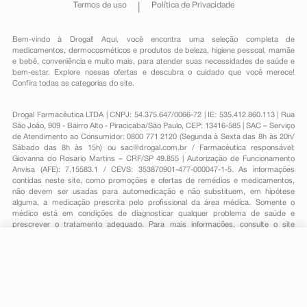
Termos de uso
Política de Privacidade
Bem-vindo à Drogal! Aqui, você encontra uma seleção completa de
medicamentos
,
dermocosméticos e produtos de beleza
,
higiene pessoal
,
mamãe
e bebê
,
conveniência
e muito mais, para atender suas necessidades de saúde e
bem-estar. Explore nossas ofertas e descubra o cuidado que você merece!
Confira todas as categorias do site.
Drogal Farmacêutica LTDA | CNPJ: 54.375.647/0066-72 | IE: 535.412.860.113 | Rua
São João, 909 - Bairro Alto - Piracicaba/São Paulo, CEP: 13416-585 | SAC – Serviço
de Atendimento ao Consumidor: 0800 771 2120 (Segunda à Sexta das 8h às 20h/
Sábado das 8h às 15h) ou
sac@drogal.com.br
/ Farmacêutica responsável:
Giovanna do Rosario Martins – CRF/SP 49.855 | Autorização de Funcionamento
Anvisa (AFE): 7.15583.1 / CEVS: 353870901-477-000047-1-5. As informações
contidas neste site, como promoções e ofertas de remédios e medicamentos,
não devem ser usadas para automedicação e não substituem, em hipótese
alguma, a medicação prescrita pelo profissional da área médica. Somente o
médico está em condições de diagnosticar qualquer problema de saúde e
prescrever o tratamento adequado. Para mais informações, consulte o site
Anvisa. As fotos contidas em nosso site são meramente ilustrativas. Promoções e
preços são válidos apenas para compras on-line, caso haja disponibilidade e
estão sujeitos a alterações no decorrer do dia. Todos os direitos reservados.
-
+
Comprar
Powered by