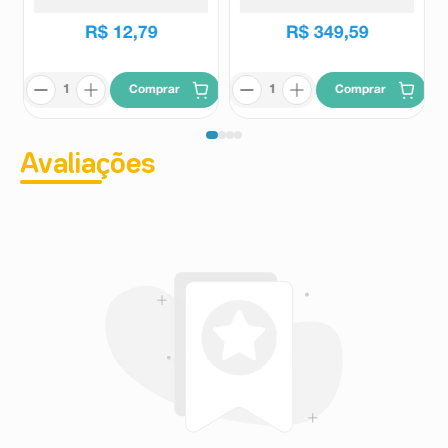
R$
14
,
90
R$
434
,
34
R$
12
,
79
R$
349
,
59
Comprar
Comprar
Avaliações