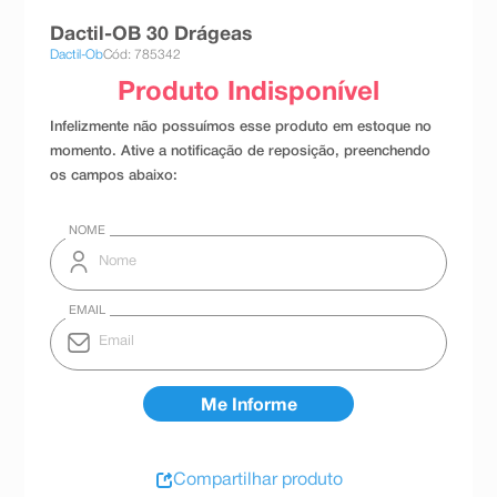
8
º
teste gravidez
Dactil-OB 30 Drágeas
Dactil-Ob
Cód: 785342
9
º
esmalte
10
º
absorvente
Compartilhar produto