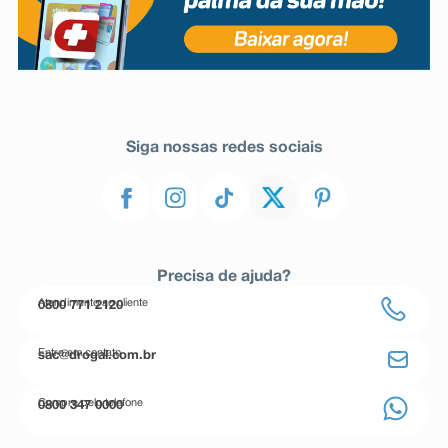
Siga nossas redes sociais
Precisa de ajuda?
Atendimento ao cliente
0800 771 2120
Entre em contato
sac@drogal.com.br
Compre pelo telefone
0800 347 0000