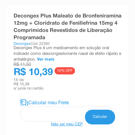
8
º
teste gravidez
Decongex Plus Maleato de Bronfeniramina
9
º
esmalte
12mg + Cloridrato de Fenillefrina 15mg 4
10
º
absorvente
Comprimidos Revestidos de Liberação
Programada
Decongex
Cód: 22390
Decongex Plus é um medicamento em solução oral
indicado como descongestionante nasal de efeito rápido e
antialérgico.
Ver mais
R$ 11,50
R$ 10,39
10
% OFF
1
X de
R$ 10,39
s/ juros no cartão
Não sei meu CEP