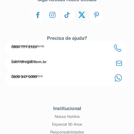
Siga nossas redes sociais
Precisa de ajuda?
Atendimento ao cliente
0800 771 2120
Entre em contato
sac@drogal.com.br
Compre pelo telefone
0800 347 0000
Institucional
Nossa história
Especial 90 Anos
Responsabilidades