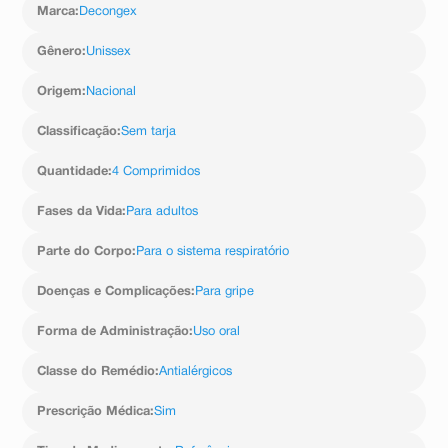
com aumento anormal da próstata.
mg
formulação desse medicamento:
Marca
:
Decongex
cloridrato de fenilefrina
Efeitos Gastrointestinais: Secura da boca, nariz e
........................................................................................................
garganta.
Gênero
:
Unissex
mg
Efeitos Neurológicos: Sonolência, diminuição dos
Excipientes: hipromelose, lactose monoidratada, cera
reflexos, insônia, nervosismo e irritabilidade.
Origem
:
Nacional
de carnaúba, ácido esteárico, estearato de magnésio,
Efeito Oftálmico: Visão turva.
dióxido de silício, talco, dióxido de titânio, corante verde
Efeitos Respiratórios: Espessamento das secreções
Classificação
:
Sem tarja
laca e macrogol.
brônquicas.
Informe ao seu médico, cirurgião-dentista ou
Quantidade
:
4 Comprimidos
farmacêutico o aparecimento de reações indesejáveis
pelo uso do medicamento. Informe também à empresa
através do seu serviço de atendimento.
Fases da Vida
:
Para adultos
Parte do Corpo
:
Para o sistema respiratório
Doenças e Complicações
:
Para gripe
Forma de Administração
:
Uso oral
Classe do Remédio
:
Antialérgicos
Prescrição Médica
:
Sim