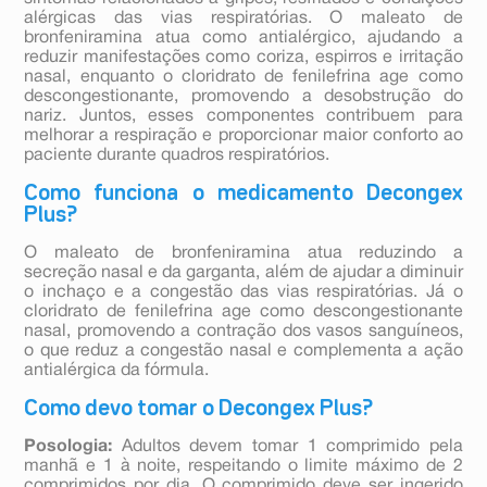
alérgicas das vias respiratórias. O maleato de
bronfeniramina atua como antialérgico, ajudando a
reduzir manifestações como coriza, espirros e irritação
nasal, enquanto o cloridrato de fenilefrina age como
descongestionante, promovendo a desobstrução do
nariz. Juntos, esses componentes contribuem para
melhorar a respiração e proporcionar maior conforto ao
paciente durante quadros respiratórios.
Como funciona o medicamento Decongex
Plus?
O maleato de bronfeniramina atua reduzindo a
secreção nasal e da garganta, além de ajudar a diminuir
o inchaço e a congestão das vias respiratórias. Já o
cloridrato de fenilefrina age como descongestionante
nasal, promovendo a contração dos vasos sanguíneos,
o que reduz a congestão nasal e complementa a ação
antialérgica da fórmula.
Como devo tomar o Decongex Plus?
Posologia:
Adultos devem tomar 1 comprimido pela
manhã e 1 à noite, respeitando o limite máximo de 2
comprimidos por dia. O comprimido deve ser ingerido