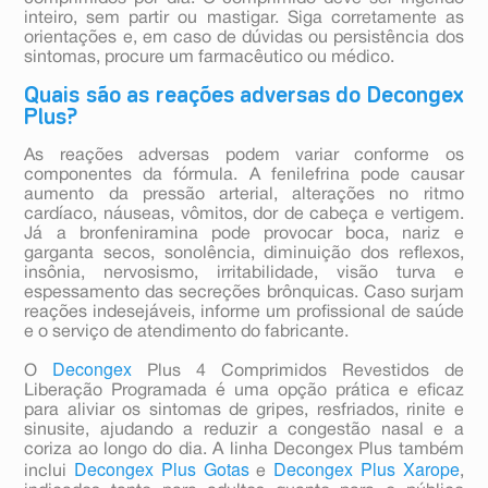
inteiro, sem partir ou mastigar. Siga corretamente as
orientações e, em caso de dúvidas ou persistência dos
sintomas, procure um farmacêutico ou médico.
Quais são as reações adversas do Decongex
Plus?
As reações adversas podem variar conforme os
componentes da fórmula. A fenilefrina pode causar
aumento da pressão arterial, alterações no ritmo
cardíaco, náuseas, vômitos, dor de cabeça e vertigem.
Já a bronfeniramina pode provocar boca, nariz e
garganta secos, sonolência, diminuição dos reflexos,
insônia, nervosismo, irritabilidade, visão turva e
espessamento das secreções brônquicas. Caso surjam
reações indesejáveis, informe um profissional de saúde
e o serviço de atendimento do fabricante.
Decongex
O
Plus 4 Comprimidos Revestidos de
Liberação Programada é uma opção prática e eficaz
para aliviar os sintomas de gripes, resfriados, rinite e
sinusite, ajudando a reduzir a congestão nasal e a
coriza ao longo do dia. A linha Decongex Plus também
Decongex Plus Gotas
Decongex Plus Xarope
inclui
e
,