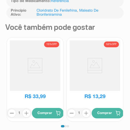
Tipo de Medicamento
:
Referência
Princípio
Cloridrato De Fenilefrina
,
Maleato De
Ativo
:
Bronfeniramina
Você também pode gostar
15%
OFF
53%
OFF
Antialérgico Allegra Pediátrico
Antialérgico Histamin 2mg/5ml
6mg/ml Sabor Framboesa
100ml Sabor Cereja + Copo
Suspensão Oral 60ml + Seringa
Dosador
Allegra
Histamin
Dosadora
R$
40
,
10
R$
28
,
17
R$
33
,
99
R$
13
,
29
Comprar
Comprar