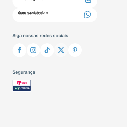
Compre pelo telefone
0800 347 0000
Siga nossas redes sociais
Segurança