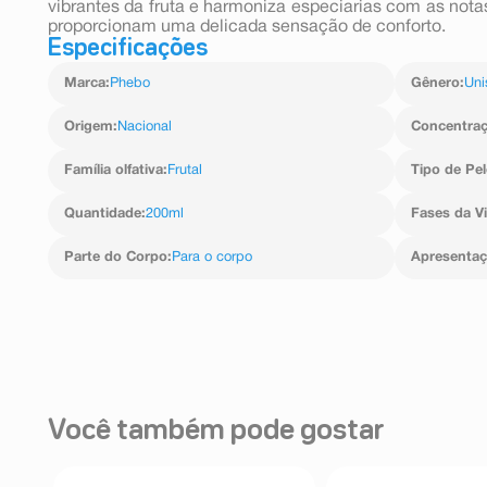
vibrantes da fruta e harmoniza especiarias com as not
proporcionam uma delicada sensação de conforto.
Especificações
Marca
:
Phebo
Gênero
:
Uni
Origem
:
Nacional
Concentra
Família olfativa
:
Frutal
Tipo de Pel
Quantidade
:
200ml
Fases da V
Parte do Corpo
:
Para o corpo
Apresenta
Você também pode gostar