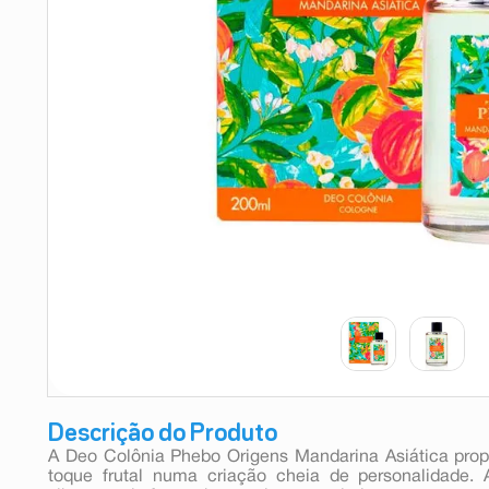
9
º
teste gravidez
10
º
esmalte
Descrição do Produto
A Deo Colônia Phebo Origens Mandarina Asiática prop
toque frutal numa criação cheia de personalidade. 