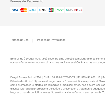
Formas de Pagamento
Termos de uso
Política de Privacidade
Bem-vindo à Drogal! Aqui, você encontra uma seleção completa de
medicament
nossas ofertas e descubra o cuidado que você merece!
Confira todas as categor
Drogal Farmacêutica LTDA | CNPJ: 54.375.647/0066-72 | IE: 535.412.860.113 | 
Sábado das 8h às 15h) ou
sac@drogal.com.br
/ Farmacêutica responsável: Giova
como promoções e ofertas de remédios e medicamentos, não devem ser usada
diagnosticar qualquer problema de saúde e prescrever o tratamento adequado. 
line, caso haja disponibilidade e estão sujeitos a alterações no decorrer do dia. 