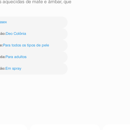
as aquecidas de mate e âmbar, que
ssex
ção
:
Deo Colônia
e
:
Para todos os tipos de pele
ida
:
Para adultos
ção
:
Em spray