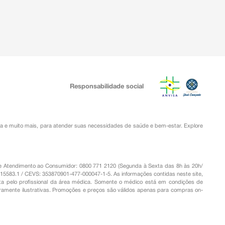
Responsabilidade social
ia
e muito mais, para atender suas necessidades de saúde e bem-estar. Explore
o de Atendimento ao Consumidor: 0800 771 2120 (Segunda à Sexta das 8h às 20h/
.15583.1 / CEVS: 353870901-477-000047-1-5. As informações contidas neste site,
a pelo profissional da área médica. Somente o médico está em condições de
eramente ilustrativas. Promoções e preços são válidos apenas para compras on-