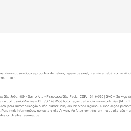
os
,
dermocosméticos e produtos de beleza
,
higiene pessoal
,
mamãe e bebê
,
conveniênc
ias do site.
Rua São João, 909 - Bairro Alto - Piracicaba/São Paulo, CEP: 13416-585 | SAC – Serviç
nna do Rosario Martins – CRF/SP 49.855 | Autorização de Funcionamento Anvisa (AFE): 7
s para automedicação e não substituem, em hipótese alguma, a medicação prescrit
Para mais informações, consulte o site Anvisa. As fotos contidas em nosso site são m
Todos os direitos reservados.