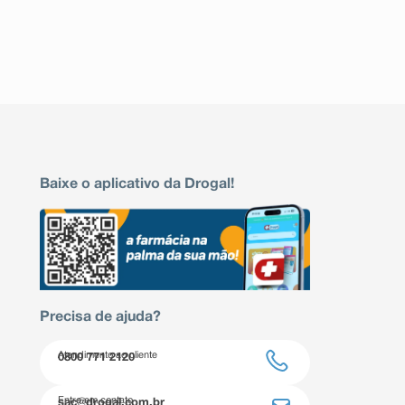
Baixe o aplicativo da Drogal!
Precisa de ajuda?
Atendimento ao cliente
0800 771 2120
Entre em contato
sac@drogal.com.br