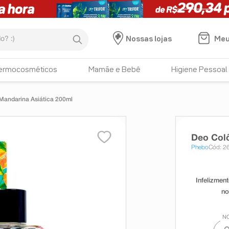
:)
Meu
Nossas lojas
ermocosméticos
Mamãe e Bebê
Higiene Pessoal
Mandarina Asiática 200ml
Deo Colô
Phebo
Cód: 2