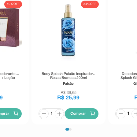
50%
OFF
34%
OFF
sodorante
Body Splash Paixão Inspiradora
Desodora
l + Loção
Rosas Brancas 200ml
Splash G
te Corporal
Paixão
Gi
150ml
R$
39
,
65
9
R$
25
,
99
mprar
Comprar