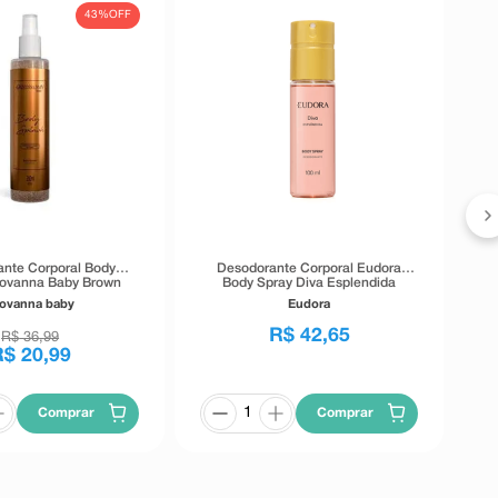
43%
OFF
nte Corporal Body
Desodorante Corporal Eudora
iovanna Baby Brown
Body Spray Diva Esplendida
260ml
100ml
ovanna baby
Eudora
R$
42
,
65
R$
36
,
99
R$
20
,
99
Comprar
Comprar