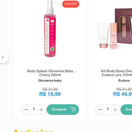
FF
43%
OFF
Body Splash Giovanna Baby
Kit Body Spray De
Cherry 260ml
Eudora Lyra 100m
Hidratante Desodoran
Giovanna baby
Eudora
Eudora Lyra 
R$
34
,
99
R$
94
,
89
R$
19
,
99
R$
46
,
9
Comprar
Co