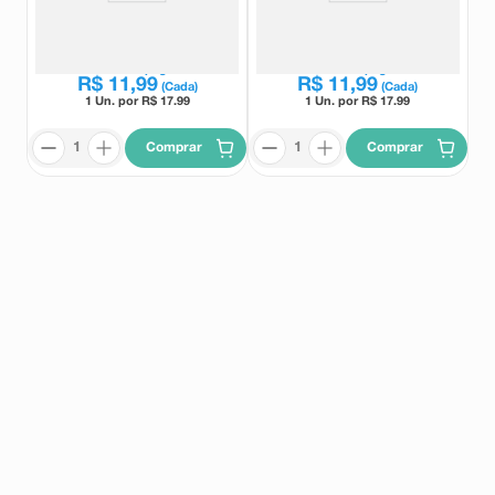
Desodorante Antitranspirante
Desodorante Antitranspirante
Aerosol Nivea Men Black &
Aerosol Nivea Black & White
White Epic Night 150ml
Invisible Authentic 72h 150ml
Nivea
Nivea
Leve
3
e pague
Leve
3
e pague
R$
11
,
99
R$
11
,
99
(Cada)
(Cada)
1 Un. por R$
17.99
1 Un. por R$
17.99
Comprar
Comprar