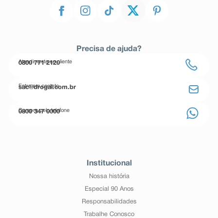
Precisa de ajuda?
Atendimento ao cliente
0800 771 2120
Entre em contato
sac@drogal.com.br
Compre pelo telefone
0800 347 0000
Institucional
Nossa história
Especial 90 Anos
Responsabilidades
Trabalhe Conosco