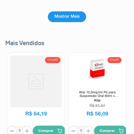
Mostrar Mais
Mais Vendidos
11%
OFF
9%
OFF
Suplemento Alimentar Matrion
Atip 12,5mg/ml Pó para
D Planejamento e Gestação 1°
Suspensão Oral 60ml +
Trimestre 30 Comprimidos
Seringa Dosadora
Matrion
Atip
Revestidos
R$
72
,
00
R$
61
,
64
R$
64
,
19
R$
56
,
09
Comprar
Comprar