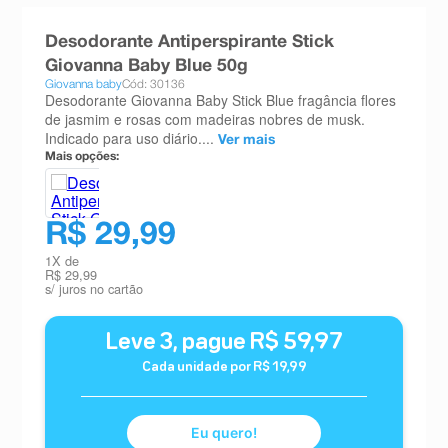
8
º
teste gravidez
Desodorante Antiperspirante Stick
9
º
esmalte
Giovanna Baby Blue 50g
Giovanna baby
Cód: 30136
10
º
absorvente
Desodorante Giovanna Baby Stick Blue fragância flores
de jasmim e rosas com madeiras nobres de musk.
Indicado para uso diário....
Ver mais
Mais opções:
R$ 29,99
1
X de
R$ 29,99
s/ juros no cartão
Leve
3
, pague
R$
59
,
97
Cada unidade por
R$
19
,
99
Eu quero!