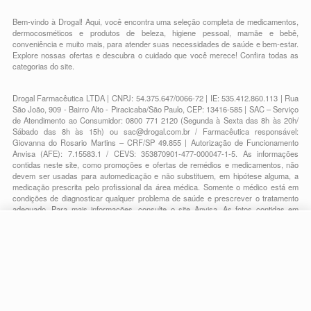
Bem-vindo à Drogal! Aqui, você encontra uma seleção completa de
medicamentos
,
dermocosméticos e produtos de beleza
,
higiene pessoal
,
mamãe e bebê
,
conveniência
e muito mais, para atender suas necessidades de saúde e bem-estar.
Explore nossas ofertas e descubra o cuidado que você merece!
Confira todas as
categorias do site.
Drogal Farmacêutica LTDA | CNPJ: 54.375.647/0066-72 | IE: 535.412.860.113 | Rua
São João, 909 - Bairro Alto - Piracicaba/São Paulo, CEP: 13416-585 | SAC – Serviço
de Atendimento ao Consumidor: 0800 771 2120 (Segunda à Sexta das 8h às 20h/
Sábado das 8h às 15h) ou
sac@drogal.com.br
/ Farmacêutica responsável:
Giovanna do Rosario Martins – CRF/SP 49.855 | Autorização de Funcionamento
Anvisa (AFE): 7.15583.1 / CEVS: 353870901-477-000047-1-5. As informações
contidas neste site, como promoções e ofertas de remédios e medicamentos, não
devem ser usadas para automedicação e não substituem, em hipótese alguma, a
medicação prescrita pelo profissional da área médica. Somente o médico está em
condições de diagnosticar qualquer problema de saúde e prescrever o tratamento
adequado. Para mais informações, consulte o site Anvisa. As fotos contidas em
nosso site são meramente ilustrativas. Promoções e preços são válidos apenas
para compras on-line, caso haja disponibilidade e estão sujeitos a alterações no
decorrer do dia. Todos os direitos reservados.
R$ 29,99
-
+
Comprar
Em
1
x
R$ 29,99
Powered by