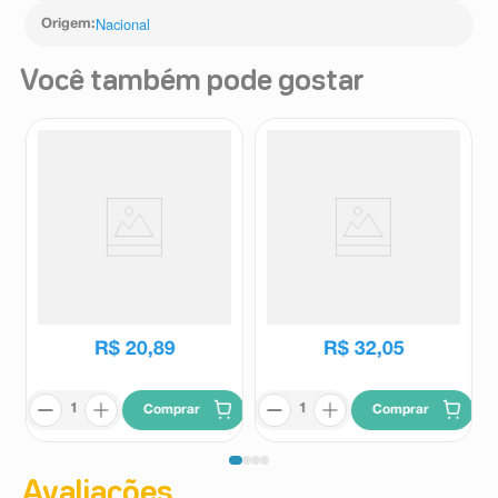
Nacional
Origem
:
Você também pode gostar
Desodorante Antiperspirante em
Desodorante Antitraspirante
Gel Stick Herbissimo Rush
Stick em Gel Secret pH
Invisible Gel 96h 45g
Balanced Lavender 73g
Herbissimo
Secret
R$
20
,
89
R$
32
,
05
Comprar
Comprar
Avaliações