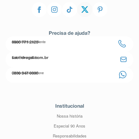
Precisa de ajuda?
Atendimento ao cliente
0800 771 2120
Entre em contato
sac@drogal.com.br
Compre pelo telefone
0800 347 0000
Institucional
Nossa história
Especial 90 Anos
Responsabilidades