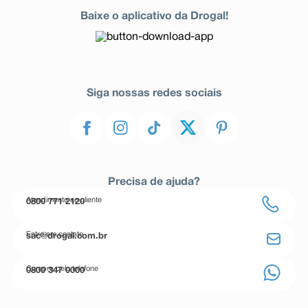
Baixe o aplicativo da Drogal!
Siga nossas redes sociais
Precisa de ajuda?
Atendimento ao cliente
0800 771 2120
Entre em contato
sac@drogal.com.br
Compre pelo telefone
0800 347 0000