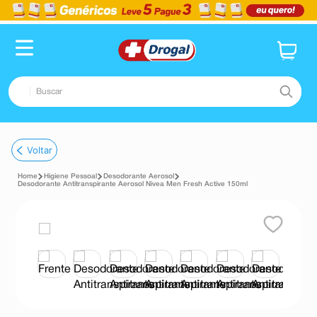
Buscar
TERMOS MAIS BUSCADOS
Voltar
1
º
fralda
Higiene Pessoal
Desodorante Aerosol
2
º
dipirona
Desodorante Antitranspirante Aerosol Nivea Men Fresh Active 150ml
3
º
lenço umedecido
4
º
tadalafila
5
º
minoxidil
6
º
desodorante
7
º
esmalte