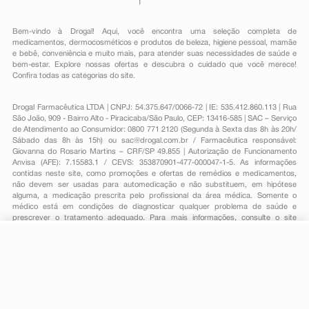
Bem-vindo à Drogal! Aqui, você encontra uma seleção completa de
medicamentos
,
dermocosméticos e produtos de beleza
,
higiene pessoal
,
mamãe
e bebê
,
conveniência
e muito mais, para atender suas necessidades de saúde e
bem-estar. Explore nossas ofertas e descubra o cuidado que você merece!
Confira todas as categorias do site.
Drogal Farmacêutica LTDA | CNPJ: 54.375.647/0066-72 | IE: 535.412.860.113 | Rua
São João, 909 - Bairro Alto - Piracicaba/São Paulo, CEP: 13416-585 | SAC – Serviço
de Atendimento ao Consumidor: 0800 771 2120 (Segunda à Sexta das 8h às 20h/
Sábado das 8h às 15h) ou
sac@drogal.com.br
/ Farmacêutica responsável:
Giovanna do Rosario Martins – CRF/SP 49.855 | Autorização de Funcionamento
Anvisa (AFE): 7.15583.1 / CEVS: 353870901-477-000047-1-5. As informações
contidas neste site, como promoções e ofertas de remédios e medicamentos,
não devem ser usadas para automedicação e não substituem, em hipótese
alguma, a medicação prescrita pelo profissional da área médica. Somente o
médico está em condições de diagnosticar qualquer problema de saúde e
prescrever o tratamento adequado. Para mais informações, consulte o site
Anvisa. As fotos contidas em nosso site são meramente ilustrativas. Promoções e
preços são válidos apenas para compras on-line, caso haja disponibilidade e
estão sujeitos a alterações no decorrer do dia. Todos os direitos reservados.
-
+
Comprar
Powered by