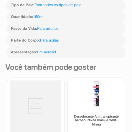
Tipo de Pele
:
Para todos os tipos de pele
Quantidade
:
150ml
Fases da Vida
:
Para adultos
Parte do Corpo
:
Para axilas
Apresentação
:
Em aerosol
Você também pode gostar
Desodorante Antitranspirante
Desodorante Antitranspirante
Aerosol Above Women Cream
Aerosol Nivea Black & White
Original 72h 250ml
Invisible Authentic 72h 200ml
Above
Nivea