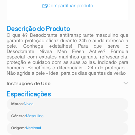
Compartilhar produto
Descrição do Produto
O que é? Desodorante antitranspirante masculino que
garante proteção eficaz durante 24h e ainda refresca a
pele. Conheça +detalhes! Para que serve o
Desodorante Nivea Men Fresh Active? Fórmula
especial com extratos marinhos garante refrescância,
proteção e cuidado com as suas axilas. Indicado para
homens. Benefícios e diferenciais - 24h de proteção -
Não agride a pele - Ideal para os dias quentes de verão
Instruções de Uso
Especificações
Como usar o Desodorante Nivea Men Fresh Active?
Agite bem antes de usar. Ao aplicar o produto,
Marca
:
Nivea
mantenha o frasco a aprox. 15 cm da axila. Espere
secar antes de se vestir.
Uma unidade de embalagem contém 150ml
Gênero
:
Masculino
Origem
:
Nacional