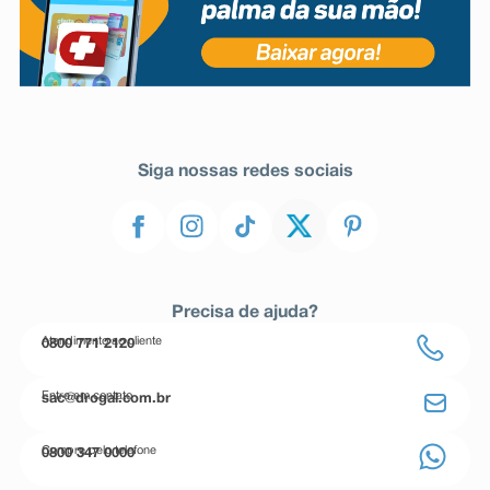
Siga nossas redes sociais
Precisa de ajuda?
Atendimento ao cliente
0800 771 2120
Entre em contato
sac@drogal.com.br
Compre pelo telefone
0800 347 0000