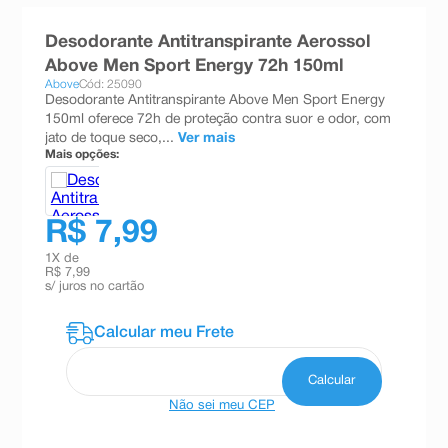
8
º
teste gravidez
Desodorante Antitranspirante Aerossol
9
º
esmalte
Above Men Sport Energy 72h 150ml
Above
Cód: 25090
10
º
absorvente
Desodorante Antitranspirante Above Men Sport Energy
150ml oferece 72h de proteção contra suor e odor, com
jato de toque seco,...
Ver mais
Mais opções:
R$ 7,99
1
X de
R$ 7,99
s/ juros no cartão
Não sei meu CEP