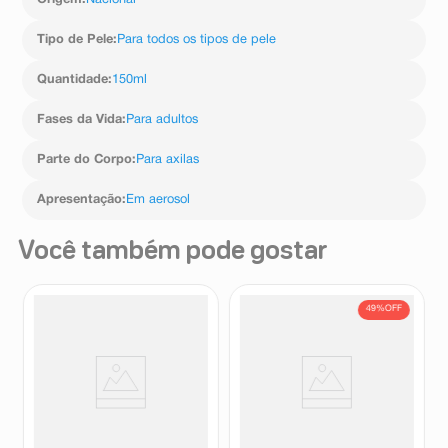
Origem
:
Nacional
Tipo de Pele
:
Para todos os tipos de pele
Quantidade
:
150ml
Fases da Vida
:
Para adultos
Parte do Corpo
:
Para axilas
Apresentação
:
Em aerosol
Você também pode gostar
49%
OFF
Desodorante Antitranspirante
Desodorante Antitranspirante
Aerossol Above Sem Perfume
Aerosol Nivea Sem Perfume
48h 150ml
150ml
Above
Nivea