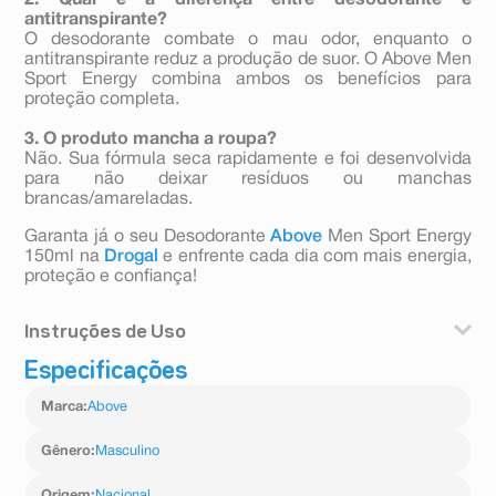
2. Qual é a diferença entre desodorante e
antitranspirante?
O desodorante combate o mau odor, enquanto o
antitranspirante reduz a produção de suor. O Above Men
Sport Energy combina ambos os benefícios para
proteção completa.
3. O produto mancha a roupa?
Não. Sua fórmula seca rapidamente e foi desenvolvida
para não deixar resíduos ou manchas
brancas/amareladas.
Garanta já o seu Desodorante
Above
Men Sport Energy
150ml na
Drogal
e enfrente cada dia com mais energia,
proteção e confiança!
Instruções de Uso
Especificações
- Agite bem antes de aplicar.
- Mantenha o frasco a uma distância mínima de 15 cm
Marca
:
Above
das axilas.
- Borrife por alguns segundos em cada axila.
- Espere secar completamente antes de se vestir.
Gênero
:
Masculino