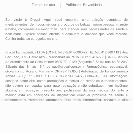
Termos de uso
Política de Privacidade
Bem-vindo à Drogal! Aqui, você encontra uma seleção completa de
medicamentos
,
dermocosméticos e produtos de beleza
,
higiene pessoal
,
mamãe
e bebê
,
conveniência
e muito mais, para atender suas necessidades de saúde e
bem-estar. Explore nossas ofertas e descubra o cuidado que você merece!
Confira todas as categorias do site.
Drogal Farmacêutica LTDA | CNPJ: 54.375.647/0066-72 | IE: 535.412.860.113 | Rua
São João, 909 - Bairro Alto - Piracicaba/São Paulo, CEP: 13416-585 | SAC – Serviço
de Atendimento ao Consumidor: 0800 771 2120 (Segunda à Sexta das 8h às 20h/
Sábado das 8h às 15h) ou
sac@drogal.com.br
/ Farmacêutica responsável:
Giovanna do Rosario Martins – CRF/SP 49.855 | Autorização de Funcionamento
Anvisa (AFE): 7.15583.1 / CEVS: 353870901-477-000047-1-5. As informações
contidas neste site, como promoções e ofertas de remédios e medicamentos,
não devem ser usadas para automedicação e não substituem, em hipótese
alguma, a medicação prescrita pelo profissional da área médica. Somente o
médico está em condições de diagnosticar qualquer problema de saúde e
prescrever o tratamento adequado. Para mais informações, consulte o site
Anvisa. As fotos contidas em nosso site são meramente ilustrativas. Promoções e
preços são válidos apenas para compras on-line, caso haja disponibilidade e
estão sujeitos a alterações no decorrer do dia. Todos os direitos reservados.
R$ 7,99
-
+
Comprar
Em
1
x
R$ 7,99
Powered by