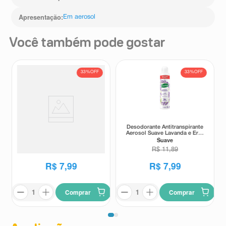
Apresentação
:
Em aerosol
Você também pode gostar
33%
OFF
33%
OFF
Desodorante Antitranspirante
Desodorante Antitranspirante
Aerosol Suave Frutas
Aerosol Suave Lavanda e Erva
Suave
Suave
Vermelhas e Lichia 200ml
Doce 200ml
R$
11
,
89
R$
11
,
89
R$
7
,
99
R$
7
,
99
Comprar
Comprar