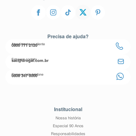
Precisa de ajuda?
0800 771 2120
Atendimento ao cliente
sac@drogal.com.br
Entre em contato
0800 347 0000
Compre pelo telefone
Institucional
Nossa história
Especial 90 Anos
Responsabilidades