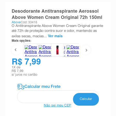
8
º
absorvente
Desodorante Antitranspirante Aerossol
9
º
teste gravidez
Above Women Cream Original 72h 150ml
Above
Cód: 33416
10
º
esmalte
O Antitranspirante Above Women Cream Original garante
até 72h de proteção contra suor e odor, mantendo as
Ver mais
axilas secas, macias...
Mais opções:
R$ 7,99
1
X de
R$ 7,99
s/ juros no cartão
Não sei meu CEP