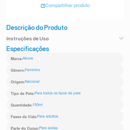
Compartilhar produto
Descrição do Produto
Instruções de Uso
Especificações
Agite bem a embalagem antes de usar. Aplique o
antitranspirante a uma distância de cerca de 15 cm das
Marca
:
Above
axilas.
Gênero
:
Feminino
Origem
:
Nacional
Tipo de Pele
:
Para todos os tipos de pele
Quantidade
:
150ml
Fases da Vida
:
Para adultos
Parte do Corpo
:
Para axilas