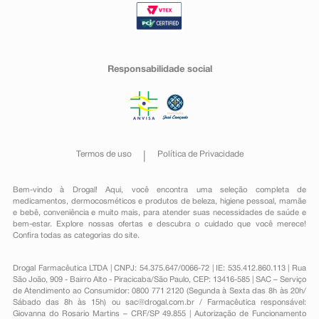
Responsabilidade social
Termos de uso
Política de Privacidade
Bem-vindo à Drogal! Aqui, você encontra uma seleção completa de
medicamentos
,
dermocosméticos e produtos de beleza
,
higiene pessoal
,
mamãe
e bebê
,
conveniência
e muito mais, para atender suas necessidades de saúde e
bem-estar. Explore nossas ofertas e descubra o cuidado que você merece!
Confira todas as categorias do site.
Drogal Farmacêutica LTDA | CNPJ: 54.375.647/0066-72 | IE: 535.412.860.113 | Rua
São João, 909 - Bairro Alto - Piracicaba/São Paulo, CEP: 13416-585 | SAC – Serviço
de Atendimento ao Consumidor: 0800 771 2120 (Segunda à Sexta das 8h às 20h/
Sábado das 8h às 15h) ou
sac@drogal.com.br
/ Farmacêutica responsável:
Giovanna do Rosario Martins – CRF/SP 49.855 | Autorização de Funcionamento