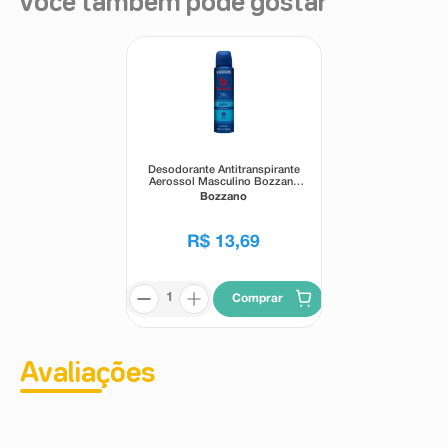
Você também pode gostar
Desodorante Antitranspirante
Aerossol Masculino Bozzano
Dry 150ml
Bozzano
R$
13
,
69
Comprar
Avaliações