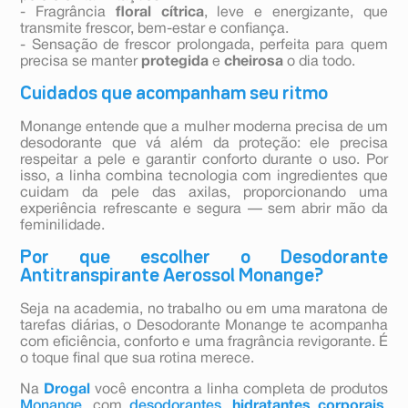
- Fragrância
floral cítrica
, leve e energizante, que
transmite frescor, bem-estar e confiança.
- Sensação de frescor prolongada, perfeita para quem
precisa se manter
protegida
e
cheirosa
o dia todo.
Cuidados que acompanham seu ritmo
Monange entende que a mulher moderna precisa de um
desodorante que vá além da proteção: ele precisa
respeitar a pele e garantir conforto durante o uso. Por
isso, a linha combina tecnologia com ingredientes que
cuidam da pele das axilas, proporcionando uma
experiência refrescante e segura — sem abrir mão da
feminilidade.
Por que escolher o Desodorante
Antitranspirante Aerossol Monange?
Seja na academia, no trabalho ou em uma maratona de
tarefas diárias, o Desodorante Monange te acompanha
com eficiência, conforto e uma fragrância revigorante. É
o toque final que sua rotina merece.
Na
Drogal
você encontra a linha completa de produtos
Monange
, com
desodorantes
,
hidratantes corporais
,