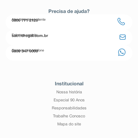
Precisa de ajuda?
Atendimento ao cliente
0800 771 2120
Entre em contato
sac@drogal.com.br
Compre pelo telefone
0800 347 0000
Institucional
Nossa história
Especial 90 Anos
Responsabilidades
Trabalhe Conosco
Mapa do site