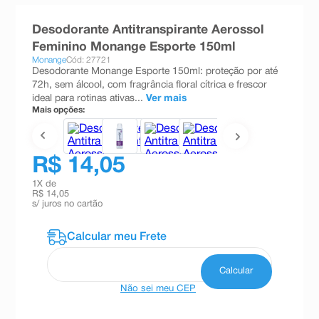
8
º
teste gravidez
Desodorante Antitranspirante Aerossol
9
º
absorvente
Feminino Monange Esporte 150ml
Monange
Cód: 27721
10
º
shampoo
Desodorante Monange Esporte 150ml: proteção por até
72h, sem álcool, com fragrância floral cítrica e frescor
ideal para rotinas ativas...
Ver mais
Mais opções:
R$ 14,05
1
X de
R$ 14,05
s/ juros no cartão
Não sei meu CEP