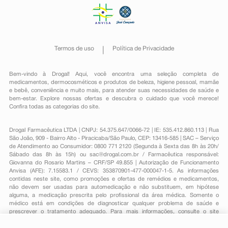
Termos de uso
Política de Privacidade
Bem-vindo à Drogal! Aqui, você encontra uma seleção completa de
medicamentos
,
dermocosméticos e produtos de beleza
,
higiene pessoal
,
mamãe
e bebê
,
conveniência
e muito mais, para atender suas necessidades de saúde e
bem-estar. Explore nossas ofertas e descubra o cuidado que você merece!
Confira todas as categorias do site.
Drogal Farmacêutica LTDA | CNPJ: 54.375.647/0066-72 | IE: 535.412.860.113 | Rua
São João, 909 - Bairro Alto - Piracicaba/São Paulo, CEP: 13416-585 | SAC – Serviço
de Atendimento ao Consumidor: 0800 771 2120 (Segunda à Sexta das 8h às 20h/
Sábado das 8h às 15h) ou
sac@drogal.com.br
/ Farmacêutica responsável:
Giovanna do Rosario Martins – CRF/SP 49.855 | Autorização de Funcionamento
Anvisa (AFE): 7.15583.1 / CEVS: 353870901-477-000047-1-5. As informações
contidas neste site, como promoções e ofertas de remédios e medicamentos,
não devem ser usadas para automedicação e não substituem, em hipótese
alguma, a medicação prescrita pelo profissional da área médica. Somente o
médico está em condições de diagnosticar qualquer problema de saúde e
prescrever o tratamento adequado. Para mais informações, consulte o site
Anvisa. As fotos contidas em nosso site são meramente ilustrativas. Promoções e