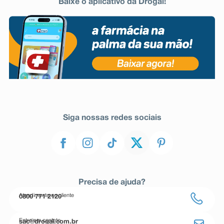
Baixe o aplicativo da Drogal!
Siga nossas redes sociais
Precisa de ajuda?
Atendimento ao cliente
0800 771 2120
Entre em contato
sac@drogal.com.br