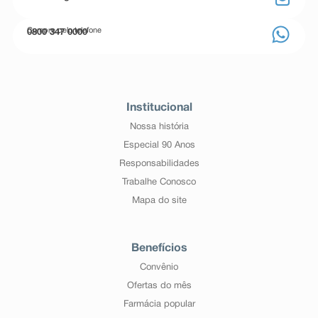
Compre pelo telefone
0800 347 0000
Institucional
Nossa história
Especial 90 Anos
Responsabilidades
Trabalhe Conosco
Mapa do site
Benefícios
Convênio
Ofertas do mês
Farmácia popular