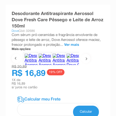
8
º
teste gravidez
Desodorante Antitraspirante Aerossol
9
º
esmalte
Dove Fresh Care Pêssego e Leite de Arroz
10
º
absorvente
150ml
Dove
Cód: 32686
Com sérum pró-ceramidas e fragrância envolvente de
pêssego e leite de arroz, Dove Aerossol oferece maciez,
frescor prolongado e proteção...
Ver mais
Mais opções:
R$ 20,89
R$ 16,89
19
% OFF
1
X de
R$ 16,89
s/ juros no cartão