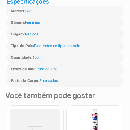
Especificações
Agite bem antes de usar. Aplicar nas axilas limpas e
secas. Espere secar antes de se vestir. Uso diário.
Marca
:
Dove
Gênero
:
Feminino
Origem
:
Nacional
Tipo de Pele
:
Para todos os tipos de pele
Quantidade
:
150ml
Fases da Vida
:
Para adultos
Parte do Corpo
:
Para axilas
Você também pode gostar