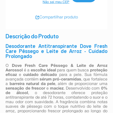
Não sei meu CEP
Compartilhar produto
Descrição do Produto
Desodorante Antitranspirante Dove Fresh
Care Pêssego e Leite de Arroz - Cuidado
Prolongado
O
Dove Fresh Care Pêssego & Leite de Arroz
Aerossol
é a
escolha ideal
para quem busca
proteção
eficaz
e
cuidado delicado
para a pele. Sua fórmula
avançada contém
sérum pró-ceramidas
, que fortalece
a
barreira natural da pele
, além de proporcionar uma
sensação de frescor
e
maciez
. Desenvolvido com
0%
de álcool
, o desodorante oferece proteção
antitranspirante de até 72 horas, combatendo o suor e o
mau odor com suavidade. A fragrância combina notas
suaves de pêssego com o toque nutritivo do leite de
arroz, proporcionando frescor prolongado ao longo do