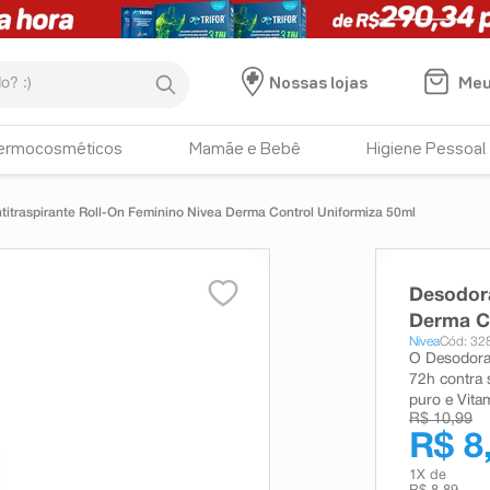
:)
Meu
Nossas lojas
ermocosméticos
Mamãe e Bebê
Higiene Pessoal
itraspirante Roll-On Feminino Nivea Derma Control Uniformiza 50ml
Desodora
Derma Co
Nivea
Cód: 32
O Desodoran
72h contra 
puro e Vita
R$ 10,99
R$ 8
1
X de