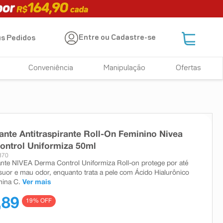
Entre ou Cadastre-se
s Pedidos
Conveniência
Manipulação
Ofertas
nte Antitraspirante Roll-On Feminino Nivea
ntrol Uniformiza 50ml
870
te NIVEA Derma Control Uniformiza Roll-on protege por até
suor e mau odor, enquanto trata a pele com Ácido Hialurônico
mina C.
Ver mais
,89
19
% OFF