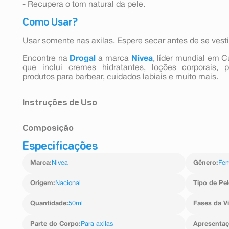
- Recupera o tom natural da pele.
Como Usar?
Usar somente nas axilas. Espere secar antes de se vesti
Encontre na
Drogal
a marca
Nivea
, líder mundial em 
que inclui cremes hidratantes, loções corporais, p
produtos para barbear, cuidados labiais e muito mais.
Instruções de Uso
Usar somente nas axilas. Espere secar antes de se vesti
Composição
Especificações
Aqua, Aluminum Chlorohydrate, PPG-15 Stearyl Ether,
Hyaluronate, Sodium Ascorbyl Phosphate, Glycyrrhiza
Marca
:
Nivea
Gênero
:
Fem
Acetate, Octyldodecanol, Persea Gratissima Oil, Glyc
Parfum.
Origem
:
Nacional
Tipo de Pel
Quantidade
:
50ml
Fases da V
Parte do Corpo
:
Para axilas
Apresenta