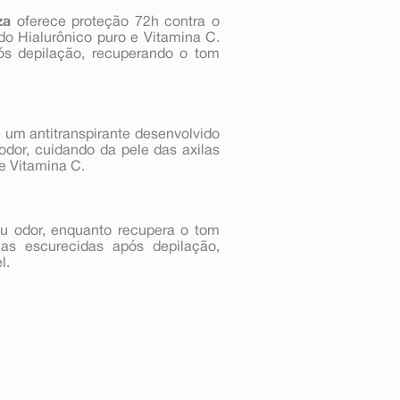
za
oferece proteção 72h contra o
do Hialurônico puro e Vitamina C.
s depilação, recuperando o tom
 um antitranspirante desenvolvido
odor, cuidando da pele das axilas
e Vitamina C.
au odor, enquanto recupera o tom
as escurecidas após depilação,
l.