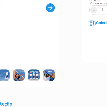
R$ 8,89
s/ juros no c
-
oteção