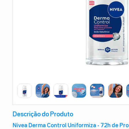
9
º
teste gravidez
10
º
esmalte
Descrição do Produto
Nivea Derma Control Uniformiza - 72h de Pr