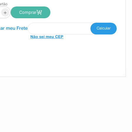
artão
+
Comprar
Não sei meu CEP