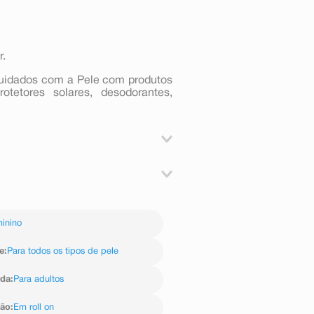
r.
Cuidados com a Pele com produtos
rotetores solares, desodorantes,
r.
 Steareth-2, Steareth-21, Sodium
 Glabra Root Extract, Tocopheryl
inino
erin, Tocopherol, Trisodium EDTA,
e
:
Para todos os tipos de pele
ida
:
Para adultos
ção
:
Em roll on