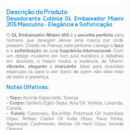
Descrição do Produto
Desodorante Colônia GL Embaixador Miami
305 Masculino - Elegância e Sofisticação
O
GL Embaixador Miami 305
é a
escolha perfeita
para
homens que desejam deixar uma marca por onde
passam. Criado na França, este perfume carrega o
luxo
e a
sofisticação
de uma
fragrância internacional
. Com
um design moderno em tom azul metálico e detalhes
em dourado, o frasco traduz a essência de Miami:
vibrante
,
elegante
e
marcante
. Ideal para ocasiões
especiais ou para o uso diário de quem não abre mão
de estilo e presença.
Notas Olfativas:
- Topo:
Acorde Especiado, Toranja.
- Corpo:
Gerânio Egito Orpur, Anis Oil, Violeta, Lavanda,
Canela.
- Fundo:
Caramelo, Baunilha, Patchouli Oil Indonésia
Orpur, Âmbar, Cipriol Oil Índia Orpur, Fava Tonka,
Agarwood, Cashmeran, Vetiver Oil Haiti Orpur, Acorde
Oriental.