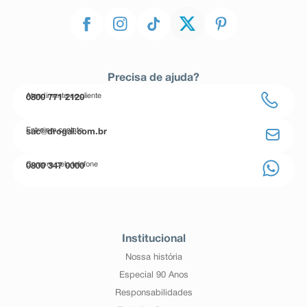
Precisa de ajuda?
Atendimento ao cliente
0800 771 2120
Entre em contato
sac@drogal.com.br
Compre pelo telefone
0800 347 0000
Institucional
Nossa história
Especial 90 Anos
Responsabilidades