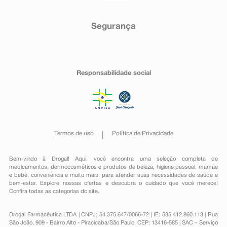
Segurança
Responsabilidade social
Termos de uso
Política de Privacidade
Bem-vindo à Drogal! Aqui, você encontra uma seleção completa de
medicamentos
,
dermocosméticos e produtos de beleza
,
higiene pessoal
,
mamãe
e bebê
,
conveniência
e muito mais, para atender suas necessidades de saúde e
bem-estar. Explore nossas ofertas e descubra o cuidado que você merece!
Confira todas as categorias do site.
Drogal Farmacêutica LTDA | CNPJ: 54.375.647/0066-72 | IE: 535.412.860.113 | Rua
São João, 909 - Bairro Alto - Piracicaba/São Paulo, CEP: 13416-585 | SAC – Serviço