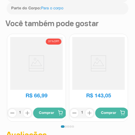
Parte do Corpo
:
Para o corpo
Você também pode gostar
31%
OFF
Desodorante Colônia Masculino
Desodorante Colônia Feminino
Eudora Pulse 100ml
Eudora Diva Esplêndida 100ml
Eudora
Eudora
R$
96
,
39
R$
66
,
99
R$
143
,
05
Comprar
Comprar