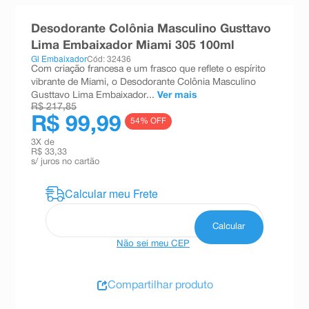
8
º
teste gravidez
Desodorante Colônia Masculino Gusttavo
9
º
esmalte
Lima Embaixador Miami 305 100ml
Gl Embaixador
Cód: 32436
10
º
absorvente
Com criação francesa e um frasco que reflete o espírito
vibrante de Miami, o Desodorante Colônia Masculino
Gusttavo Lima Embaixador...
Ver mais
R$ 217,85
R$ 99,99
54
% OFF
3
X de
R$ 33,33
s/ juros no cartão
Não sei meu CEP
Compartilhar produto