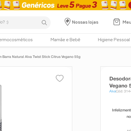
:)
Meu
Nossas lojas
ermocosméticos
Mamãe e Bebê
Higiene Pessoal
Barra Natural Alva Twist Stick Citrus Vegano 55g
Desodora
Vegano 
Alva
Cód: 314