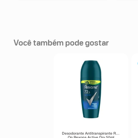
Você também pode gostar
Desodorante Antitranspirante Roll
On Rexona Active Dry 50ml