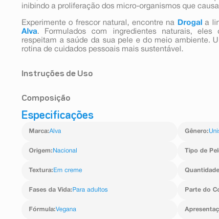
inibindo a proliferação dos micro-organismos que causa
Experimente o frescor natural, encontre na
Drogal
a l
Alva
. Formulados com ingredientes naturais, eles
respeitam a saúde da sua pele e do meio ambiente. 
rotina de cuidados pessoais mais sustentável.
Instruções de Uso
Aplicar por toda extensão das axilas. Reaplicar se nece
Composição
Usar somente nas áreas indicadas, não usar se a pel
Mantenha fora do alcance de crianças.
Especificações
Caprylic/Capric triglyceride, Candelilla wax, Magnesiu
butter, Glyceryl stearate, Copernica cerífera cera, Citrus 
Marca
:
Alva
Gênero
:
Uni
Sorbitan stearate.
Não contém glúten na composição deste produto
Origem
:
Nacional
Tipo de Pel
Textura
:
Em creme
Quantidad
Fases da Vida
:
Para adultos
Parte do C
Fórmula
:
Vegana
Apresenta