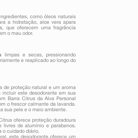
ngredientes, como óleos naturais
ra a hidratação, aloe vera apara
os, que oferecem uma fragrância
sam o mau odor.
s
limpas e secas, pressionando
ariamente e reaplicado ao longo do
a de proteção natural e um aroma
a incluir este desodorante em sua
em Barra Citrus da Alva Personal
com o frescor calmante da lavanda.
 a sua pele e o meio ambiente.
Citrus oferece proteção duradoura
e livres de alumínio e parabenos.
 o cuidado diário.
ural, este desodorante oferece um