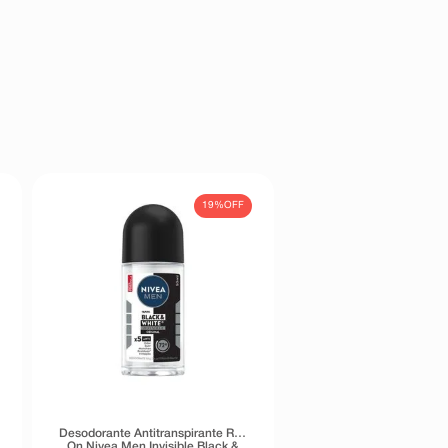
19%
OFF
Desodorante Antitranspirante Roll
On Nivea Men Invisible Black &