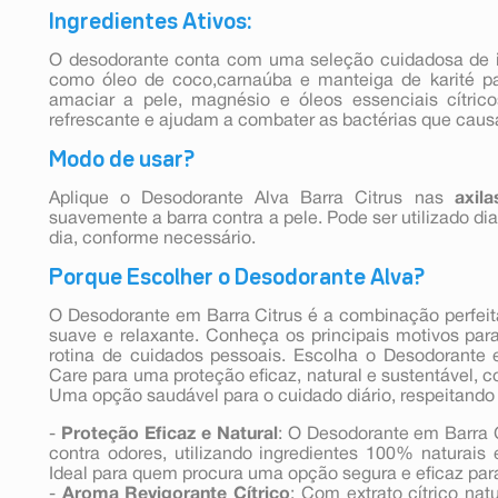
Ingredientes Ativos:
O desodorante conta com uma seleção cuidadosa de i
como óleo de coco,carnaúba e manteiga de karité pa
amaciar a pele, magnésio e óleos essenciais cítric
refrescante e ajudam a combater as bactérias que cau
Modo de usar?
Aplique o Desodorante Alva Barra Citrus nas
axila
suavemente a barra contra a pele. Pode ser utilizado di
dia, conforme necessário.
Porque Escolher o Desodorante Alva?
O Desodorante em Barra Citrus é a combinação perfeit
suave e relaxante. Conheça os principais motivos par
rotina de cuidados pessoais. Escolha o Desodorante 
Care para uma proteção eficaz, natural e sustentável, 
Uma opção saudável para o cuidado diário, respeitando
-
Proteção Eficaz e Natural
: O Desodorante em Barra 
contra odores, utilizando ingredientes 100% naturais 
Ideal para quem procura uma opção segura e eficaz para
-
Aroma Revigorante Cítrico
: Com extrato cítrico nat