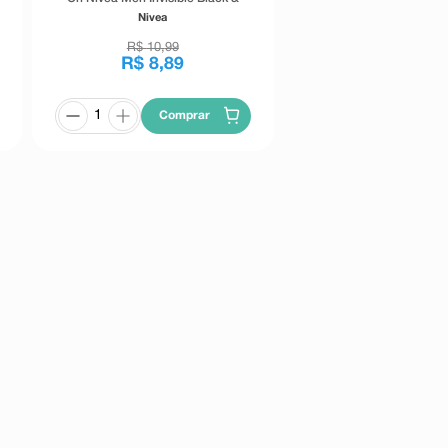
White 50ml
Nivea
R$
10
,
99
R$
8
,
89
Comprar