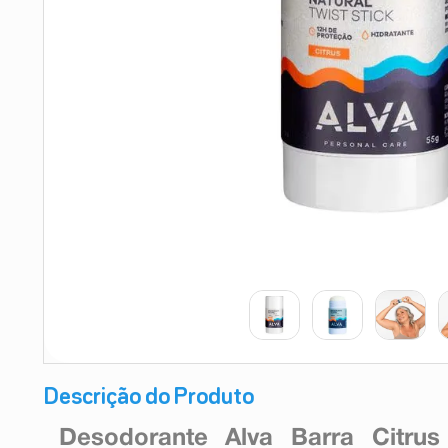
9
º
absorvente
10
º
shampoo
Descrição do Produto
Desodorante Alva Barra Citru