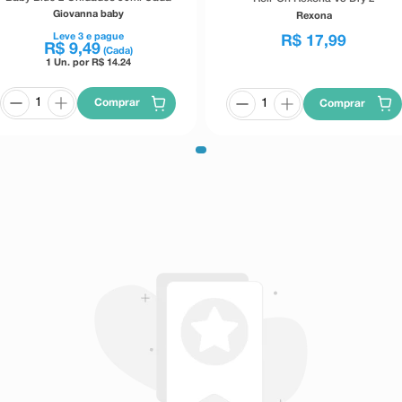
Unidades 50ml Cada
Giovanna baby
Rexona
Leve
3
e pague
R$
17
,
99
R$
9
,
49
(Cada)
1 Un. por R$
14.24
Comprar
Comprar