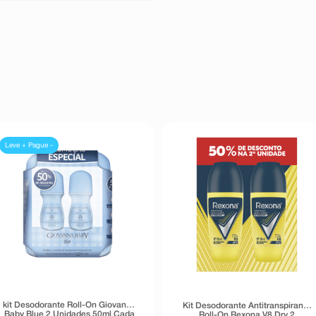
Leve + Pague -
kit Desodorante Roll-On Giovanna
Kit Desodorante Antitranspirante
Baby Blue 2 Unidades 50ml Cada
Roll-On Rexona V8 Dry 2