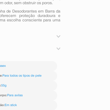
m odor, sem obstruir os poros.
inha de Desodorantes em Barra da
 oferecem proteção duradoura e
Uma escolha consciente para uma
ssário. Evite contato com os olhos.
e estiver irritada ou lesionada.
m hydroxide, Butyrospermum parkii
reticulata fruit extract, Tocopherol,
ssex
e
:
Para todos os tipos de pele
e
:
55g
orpo
:
Para axilas
ção
:
Em stick