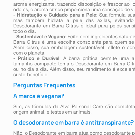
aroma energizante, trazendo disposição e frescor ao 
odores, o aroma cítrico proporciona uma sensação de vi
-
Hidratação e Cuidado para a Pele
: Sua fórmula su
mas também hidrata a pele das axilas, evitando 
Desodorante em Barra Citrus é ideal para peles sensí
todo o dia.
-
Sustentável e Vegano
: Feito com ingredientes naturai
Barra Citrus é uma escolha consciente para quem s
Além disso, sua embalagem sustentável reflete o co
com o planeta.
-
Prático e Durável
: A barra prática permite uma a
tamanho compacto torna o Desodorante em Barra Citru
ou no dia a dia. Além disso, seu rendimento é excele
custo-benefício.
Perguntas Frequentes
A marca é vegana?
Sim, as fórmulas da Alva Personal Care são complet
origem animal, e testes em animais.
O desodorante em barra é antitranspirante?
Não, o Desodorante em barra atua como desodorante pe