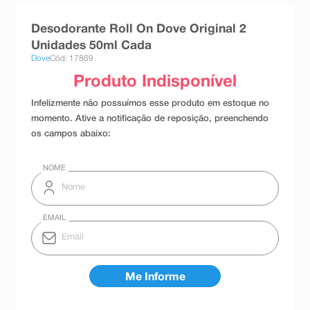
8
º
teste gravidez
Desodorante Roll On Dove Original 2
9
º
absorvente
Unidades 50ml Cada
Dove
Cód: 17869
10
º
shampoo