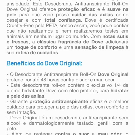
ansiedade. Este Desodorante Antitranspirante Roll-On
Dove Original oferece
proteção eficaz
e é
suave na
pele
para que você possa
cuidar das axilas
como
desejar e com
total confiança
. Dove é certificada
Cruelty-Free pela PETA, sendo assim, você pode confiar
que não realizamos e nem realizaremos testes em
animais em nenhum lugar do mundo. Com
notas sutis
e frescas
, a
clássica fragrância de Dove
adicionará
um
toque de conforto
e uma
sensação de limpeza
à
sua
rotina de cuidados
.
Benefícios do Dove Original:
- O Desodorante Antitranspirante Roll-On
Dove Original
protege por até 48 horas contra o suor e mau odor.
- Este desodorante roll-on contém o exclusivo 1/4 de
creme hidratante Dove com óleo protetor, para
hidratar
a pele das axilas
.
- Garante
proteção antitranspirante
eficaz e o melhor
cuidado para proteger a pele das axilas, com conforto e
sem irritação.
- Dove Original é um desodorante antitranspirante sem
álcool e dermatologicamente testado, gentil com a
pele.
- Além de proteger
contra o suor
e
mau odor
, o