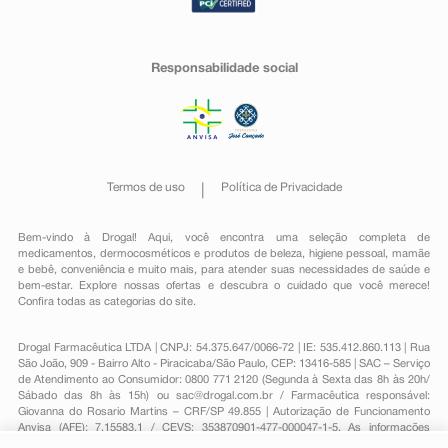
Responsabilidade social
Termos de uso
Política de Privacidade
Bem-vindo à Drogal! Aqui, você encontra uma seleção completa de
medicamentos
,
dermocosméticos e produtos de beleza
,
higiene pessoal
,
mamãe
e bebê
,
conveniência
e muito mais, para atender suas necessidades de saúde e
bem-estar. Explore nossas ofertas e descubra o cuidado que você merece!
Confira todas as categorias do site.
Drogal Farmacêutica LTDA | CNPJ: 54.375.647/0066-72 | IE: 535.412.860.113 | Rua
São João, 909 - Bairro Alto - Piracicaba/São Paulo, CEP: 13416-585 | SAC – Serviço
de Atendimento ao Consumidor: 0800 771 2120 (Segunda à Sexta das 8h às 20h/
Sábado das 8h às 15h) ou
sac@drogal.com.br
/ Farmacêutica responsável:
Giovanna do Rosario Martins – CRF/SP 49.855 | Autorização de Funcionamento
Anvisa (AFE): 7.15583.1 / CEVS: 353870901-477-000047-1-5. As informações
contidas neste site, como promoções e ofertas de remédios e medicamentos,