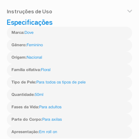
Instruções de Uso
Especificações
Aplique o desodorante antitranspirante Dove fazendo
movimentos circulares de modo a cobrir toda a região
Marca
:
Dove
da axila com uma camada fina e uniforme do produto.
Gênero
:
Feminino
Origem
:
Nacional
Família olfativa
:
Floral
Tipo de Pele
:
Para todos os tipos de pele
Quantidade
:
50ml
Fases da Vida
:
Para adultos
Parte do Corpo
:
Para axilas
Apresentação
:
Em roll on