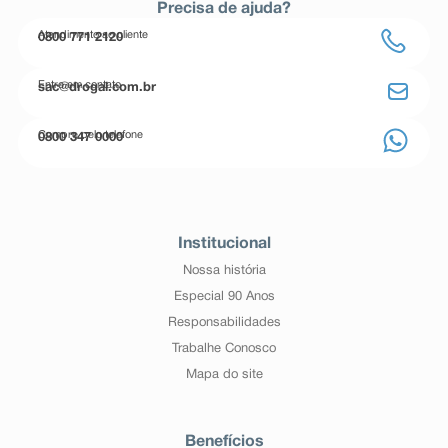
Precisa de ajuda?
Atendimento ao cliente
0800 771 2120
Entre em contato
sac@drogal.com.br
Compre pelo telefone
0800 347 0000
Institucional
Nossa história
Especial 90 Anos
Responsabilidades
Trabalhe Conosco
Mapa do site
Benefícios