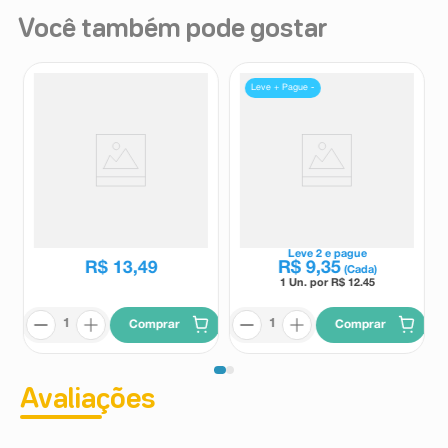
Você também pode gostar
Leve + Pague -
Desodorante Antitrasnpirante
Desodorante Roll-On Infantil
Roll On Dove Men+Care
Trá Lá Lá Bom de Bola 65ml
Proteção Total 50ml
Dove
Tra La La
Leve
2
e pague
R$
13
,
49
R$
9
,
35
(Cada)
1 Un. por R$
12.45
Comprar
Comprar
Avaliações