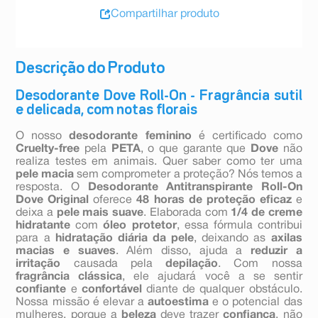
Compartilhar produto
Descrição do Produto
Desodorante Dove Roll-On - Fragrância sutil
e delicada, com notas florais
O nosso
desodorante feminino
é certificado como
Cruelty-free
pela
PETA
, o que garante que
Dove
não
realiza testes em animais. Quer saber como ter uma
pele macia
sem comprometer a proteção? Nós temos a
resposta. O
Desodorante Antitranspirante Roll-On
Dove Original
oferece
48 horas de proteção eficaz
e
deixa a
pele mais suave
. Elaborada com
1/4 de creme
hidratante
com
óleo protetor
, essa fórmula contribui
para a
hidratação diária da pele
, deixando as
axilas
macias e suaves
. Além disso, ajuda a
reduzir a
irritação
causada pela
depilação
. Com nossa
fragrância clássica
, ele ajudará você a se sentir
confiante
e
confortável
diante de qualquer obstáculo.
Nossa missão é elevar a
autoestima
e o potencial das
mulheres, porque a
beleza
deve trazer
confiança
, não