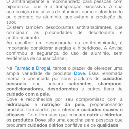
O antitranspirante é recomendado para pessoas com
hiperidrose, que é a transpiração excessiva. A sua
composição inclui sais de alumínio, como o cloridróxido
ou cloridrato de alumínio, que evitam a produção de
suor.
Existem também desodorantes antitranspirantes, que
combinam as propriedades de desodorante e
antitranspirante.
Ao escolher um desodorante ou antitranspirante, é
importante considerar alergias e hiperidrose. A Anvisa
confirmou a segurança do uso de alumínio, sem
evidências de causar câncer.
Na
Farmácia Drogal
, temos o prazer de oferecer uma
ampla variedade de produtos
Dove
. Essa renomada
marca é conhecida por seus produtos de
cuidados
pessoais
, que incluem
sabonetes
,
shampoos
,
condicionadores
,
desodorantes
e outros itens de
cuidado com a pele
.
Dove é reconhecida por seu compromisso com a
hidratação
e
nutrição da pele
, proporcionando
produtos formulados para oferecer
cuidados suaves e
eficazes
. Com fórmulas que buscam
nutrir
e
hidratar
,
os
produtos Dove
são uma escolha para pessoas que
procuram
cuidados diários
confiáveis e de
qualidade
.