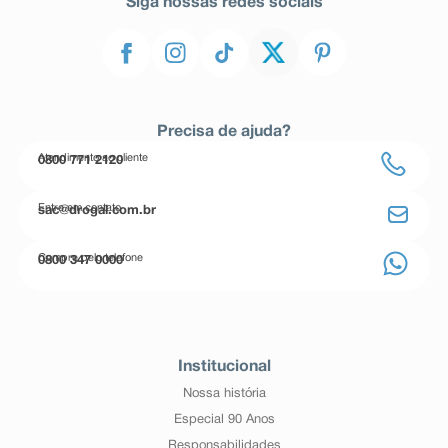
Siga nossas redes sociais
Precisa de ajuda?
Atendimento ao cliente
0800 771 2120
Entre em contato
sac@drogal.com.br
Compre pelo telefone
0800 347 0000
Institucional
Nossa história
Especial 90 Anos
Responsabilidades