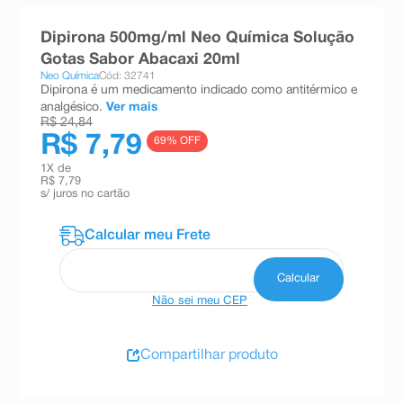
8
º
absorvente
Dipirona 500mg/ml Neo Química Solução
9
º
teste gravidez
Gotas Sabor Abacaxi 20ml
Neo Química
Cód: 32741
10
º
esmalte
Dipirona é um medicamento indicado como antitérmico e
analgésico.
Ver mais
R$ 24,84
R$ 7,79
69
% OFF
1
X de
R$ 7,79
s/ juros no cartão
Não sei meu CEP
Compartilhar produto