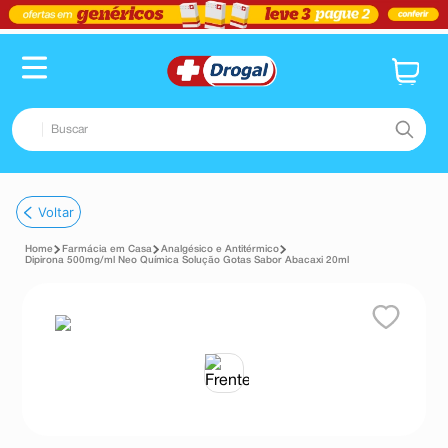
Buscar
TERMOS MAIS BUSCADOS
Voltar
1
º
pampers confort sec max
Farmácia em Casa
Analgésico e Antitérmico
2
º
fralda
Dipirona 500mg/ml Neo Química Solução Gotas Sabor Abacaxi 20ml
3
º
dipirona
4
º
lenço umedecido
5
º
tadalafila
6
º
desodorante
7
º
minoxidil