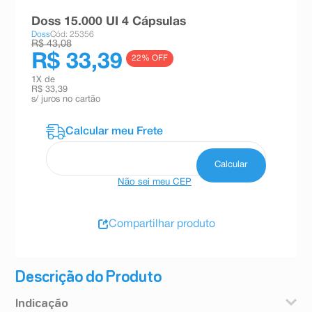
8
º
teste gravidez
Doss 15.000 UI 4 Cápsulas
Doss
Cód: 25356
9
º
esmalte
R$ 43,08
R$ 33,39
22
% OFF
10
º
absorvente
1
X de
R$ 33,39
s/ juros no cartão
Não sei meu CEP
Compartilhar produto
Descrição do Produto
Indicação