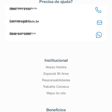
Precisa de ajuda?
Atendimento ao cliente
0800 771 2120
Entre em contato
sac@drogal.com.br
Compre pelo telefone
0800 347 0000
Institucional
Nossa história
Especial 90 Anos
Responsabilidades
Trabalhe Conosco
Mapa do site
Benefícios