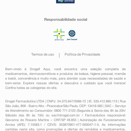
Responsabilidade social
Termos de uso
Política de Privacidade
Bem-vindo à Drogal! Aqui, você encontra uma seleção completa de
medicamentos
,
dermocosméticos e produtos de beleza
,
higiene pessoal
,
mamãe
e bebê
,
conveniência
e muito mais, para atender suas necessidades de saúde e
bem-estar. Explore nossas ofertas e descubra o cuidado que você merece!
Confira todas as categorias do site.
Drogal Farmacêutica LTDA | CNPJ: 54.375.647/0066-72 | IE: 535.412.860.113 | Rua
São João, 909 - Bairro Alto - Piracicaba/São Paulo, CEP: 13416-585 | SAC – Serviço
de Atendimento ao Consumidor: 0800 771 2120 (Segunda à Sexta das 8h às 20h/
Sábado das 8h às 15h) ou
sac@drogal.com.br
/ Farmacêutica responsável:
Giovanna do Rosario Martins – CRF/SP 49.855 | Autorização de Funcionamento
Anvisa (AFE): 7.15583.1 / CEVS: 353870901-477-000047-1-5. As informações
contidas neste site, como promoções e ofertas de remédios e medicamentos,