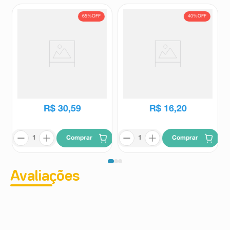
65%
OFF
40%
OFF
Vitamina D3 50.000 UI Neo
Dprev 7.000UI 8 Comprimidos
Química 4 Cápsulas Moles
Revestidos
Neo Química
Dprev
R$
86
,
66
R$
27
,
00
R$
30
,
59
R$
16
,
20
Comprar
Comprar
Avaliações