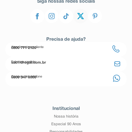
Siga nossas redes sociais
Precisa de ajuda?
Atendimento ao cliente
0800 771 2120
Entre em contato
sac@drogal.com.br
Compre pelo telefone
0800 347 0000
Institucional
Nossa história
Especial 90 Anos