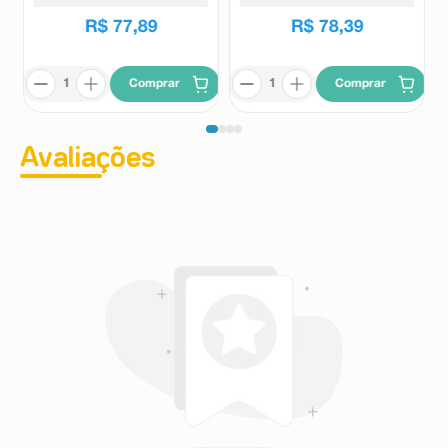
R$
97
,
84
R$
97
,
84
Pressão sanguínea alta;
R$
77
,
89
R$
78
,
39
Ocorrência ou piora de condições para as quais a
relação com o uso de COCs não é conclusiva: icterícia
e/ou coceira relacionada à colestase (fluxo da bile
bloqueado); formação de cálculos biliares (pedras na
Comprar
Comprar
vesícula), uma condição metabólica chamada porfiria,
lúpus eritematoso sistêmico (uma doença autoimune
crônica); síndrome hemolítica urêmica (uma doença de
Avaliações
coagulação sanguínea); uma condição neurológica
chamada de coreia de Sydenham, herpes gestacional
(um tipo de lesão da pele que ocorre durante a
gravidez); perda de audição relacionada a otosclerose;
câncer cervical;
Em mulheres com angioedema hereditário
(caracterizado por inchaço repentino, por exemplo, dos
olhos, da boca, da garganta, etc.), estrogênios
exógenos podem induzir ou piorar os sintomas de
angioedema;
Alterações nas funções do fígado;
Alterações da tolerância à glicose ou efeito de
resistência à insulina periférica;
Doença de Crohn, colite ulcerativa;
Cloasma.
Interações
Sangramento inesperado e/ou falha na prevenção da