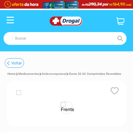
Buscar
TERMOS MAIS BUSCADOS
Voltar
1
º
fralda
Medicamentos
Anticoncepcional
Dunia 35 63 Comprimidos Revestidos
2
º
pampers confort sec max
3
º
dipirona
4
º
lenço umedecido
5
º
tadalafila
6
º
minoxidil
7
º
desodorante