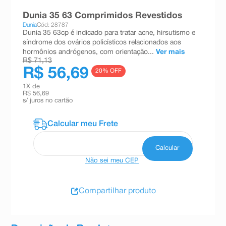
8
º
absorvente
Dunia 35 63 Comprimidos Revestidos
Dunia
Cód: 28787
9
º
teste gravidez
Dunia 35 63cp é indicado para tratar acne, hirsutismo e
síndrome dos ovários policísticos relacionados aos
10
º
esmalte
hormônios andrógenos, com orientação...
Ver mais
R$ 71,13
R$ 56,69
20
% OFF
1
X de
R$ 56,69
s/ juros no cartão
Não sei meu CEP
Compartilhar produto