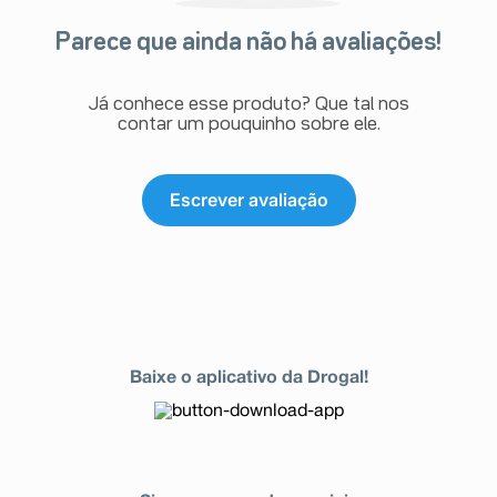
gravidez podem resultar de interações de outros
medicamentos com os contraceptivos orais (por
Parece que ainda não há avaliações!
exemplo, fitoterápicos contendo erva-de-são-joão, ou
medicamentos para epilepsia, tuberculose, infecções
por HIV e outras infecções), veja item “Dunia 35 e
Já conhece esse produto? Que tal nos
outros medicamentos”.
contar um pouquinho sobre ele.
Escrever avaliação
Baixe o aplicativo da Drogal!