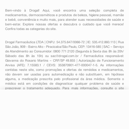
Bem-vindo à Drogal! Aqui, você encontra uma seleção completa de
medicamentos
,
dermocosméticos e produtos de beleza
,
higiene pessoal
,
mamãe
e bebê
,
conveniência
e muito mais, para atender suas necessidades de saúde e
bem-estar. Explore nossas ofertas e descubra o cuidado que você merece!
Confira todas as categorias do site.
Drogal Farmacêutica LTDA | CNPJ: 54.375.647/0066-72 | IE: 535.412.860.113 | Rua
São João, 909 - Bairro Alto - Piracicaba/São Paulo, CEP: 13416-585 | SAC – Serviço
de Atendimento ao Consumidor: 0800 771 2120 (Segunda à Sexta das 8h às 20h/
Sábado das 8h às 15h) ou
sac@drogal.com.br
/ Farmacêutica responsável:
Giovanna do Rosario Martins – CRF/SP 49.855 | Autorização de Funcionamento
Anvisa (AFE): 7.15583.1 / CEVS: 353870901-477-000047-1-5. As informações
contidas neste site, como promoções e ofertas de remédios e medicamentos,
não devem ser usadas para automedicação e não substituem, em hipótese
alguma, a medicação prescrita pelo profissional da área médica. Somente o
médico está em condições de diagnosticar qualquer problema de saúde e
prescrever o tratamento adequado. Para mais informações, consulte o site
Anvisa. As fotos contidas em nosso site são meramente ilustrativas. Promoções e
preços são válidos apenas para compras on-line, caso haja disponibilidade e
R$ 51,94
estão sujeitos a alterações no decorrer do dia. Todos os direitos reservados.
-
+
R$ 47,29
Comprar
Em
1
x
R$ 47,29
Powered by