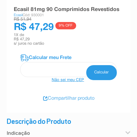
8
º
absorvente
Ecasil 81mg 90 Comprimidos Revestidos
Ecasil
Cód: 930001
9
º
teste gravidez
R$ 51,94
R$ 47,29
9
% OFF
10
º
esmalte
1
X de
R$ 47,29
s/ juros no cartão
Não sei meu CEP
Compartilhar produto
Descrição do Produto
Indicação