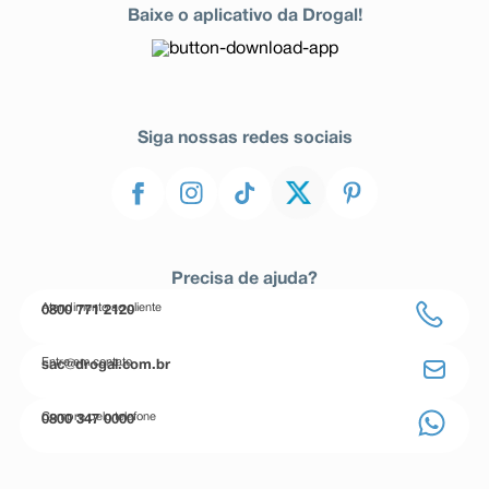
Baixe o aplicativo da Drogal!
Siga nossas redes sociais
Precisa de ajuda?
Atendimento ao cliente
0800 771 2120
Entre em contato
sac@drogal.com.br
Compre pelo telefone
0800 347 0000