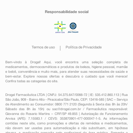
Responsabilidade social
Termos de uso
Política de Privacidade
Bem-vindo à Drogal! Aqui, você encontra uma seleção completa de
medicamentos
,
dermocosméticos e produtos de beleza
,
higiene pessoal
,
mamãe
e bebê
,
conveniência
e muito mais, para atender suas necessidades de saúde e
bem-estar. Explore nossas ofertas e descubra o cuidado que você merece!
Confira todas as categorias do site.
Drogal Farmacêutica LTDA | CNPJ: 54.375.647/0066-72 | IE: 535.412.860.113 | Rua
São João, 909 - Bairro Alto - Piracicaba/São Paulo, CEP: 13416-585 | SAC – Serviço
de Atendimento ao Consumidor: 0800 771 2120 (Segunda à Sexta das 8h às 20h/
Sábado das 8h às 15h) ou
sac@drogal.com.br
/ Farmacêutica responsável:
Giovanna do Rosario Martins – CRF/SP 49.855 | Autorização de Funcionamento
Anvisa (AFE): 7.15583.1 / CEVS: 353870901-477-000047-1-5. As informações
contidas neste site, como promoções e ofertas de remédios e medicamentos,
não devem ser usadas para automedicação e não substituem, em hipótese