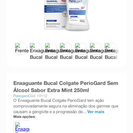
8
º
teste gravidez
9
º
absorvente
10
º
shampoo
Enxaguante Bucal Colgate PerioGard Sem
Álcool Sabor Extra Mint 250ml
Periogard
Cód: 13112
O Enxaguante Bucal Colgate PerioGard tem ação
comprovadamente segura na eliminação dos germes que
causam a gengivite e a progressão de...
Ver mais
Mais opções: