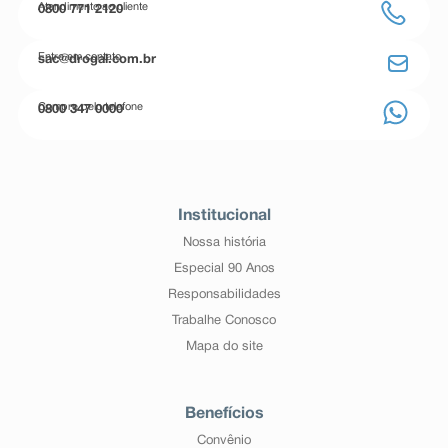
Atendimento ao cliente
0800 771 2120
Entre em contato
sac@drogal.com.br
Compre pelo telefone
0800 347 0000
Institucional
Nossa história
Especial 90 Anos
Responsabilidades
Trabalhe Conosco
Mapa do site
Benefícios
Convênio