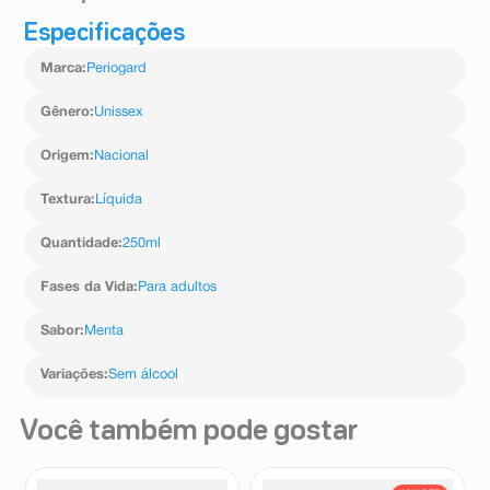
Especificações
Deve-se bochechar 15ml de solução não diluída (uma
tampa cheia) pela manhã e à noite, após higiene bucal.
Marca
:
Periogard
O uso de Periogard deve ser iniciado após profilaxia em
consultório e acompanhado da higiene bucal diária.
Gênero
:
Unissex
Origem
:
Nacional
Textura
:
Líquida
Quantidade
:
250ml
Fases da Vida
:
Para adultos
Sabor
:
Menta
Variações
:
Sem álcool
Você também pode gostar