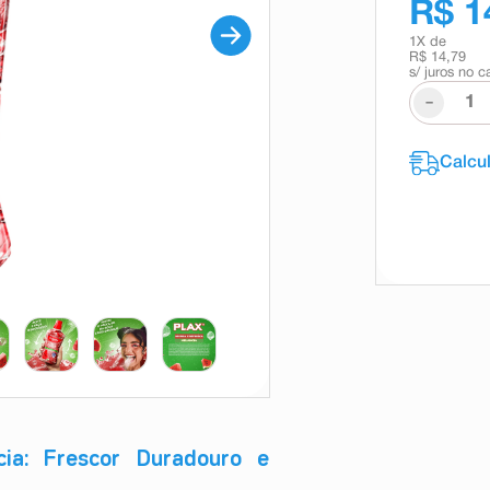
R$ 1
1
X de
R$ 14,79
s/ juros no c
-
cia: Frescor Duradouro e