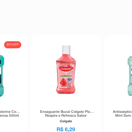
32%
OFF
sterine Cool
Enxaguante Bucal Colgate Plax
Antisséptic
tensa 500ml
Respira e Refresca Sabor
Mint Sem 
Melancia 60ml
Sua
Colgate
R$
6
,
29