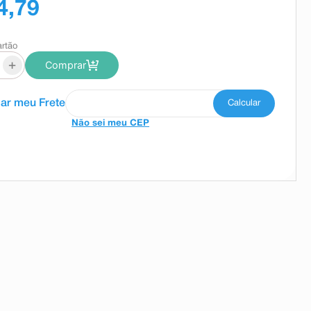
4,79
artão
+
Comprar
Não sei meu CEP