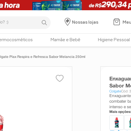
:)
Meu
Nossas lojas
ermocosméticos
Mamãe e Bebê
Higiene Pessoal
gate Plax Respira e Refresca Sabor Melancia 250ml
Enxaguan
Sabor M
Colgate
Cód: 
Enxaguante 
combater ba
intenso e s
Mais opções: