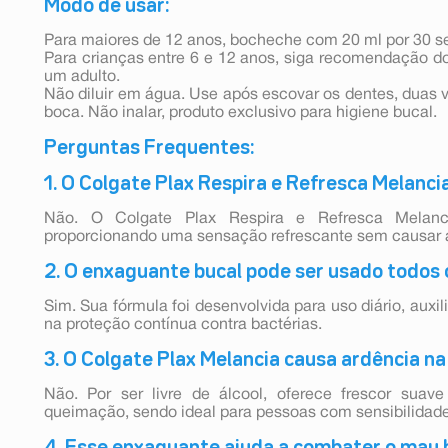
Modo de usar:
Para maiores de 12 anos, bocheche com 20 ml por 30 s
Para crianças entre 6 e 12 anos, siga recomendação do
um adulto.
Não diluir em água. Use após escovar os dentes, duas v
boca. Não inalar, produto exclusivo para higiene bucal.
Perguntas Frequentes:
1. O Colgate Plax Respira e Refresca Melanci
Não. O Colgate Plax Respira e Refresca Melanc
proporcionando uma sensação refrescante sem causar a
2. O enxaguante bucal pode ser usado todos 
Sim. Sua fórmula foi desenvolvida para uso diário, auxi
na proteção contínua contra bactérias.
3. O Colgate Plax Melancia causa ardência na
Não. Por ser livre de álcool, oferece frescor sua
queimação, sendo ideal para pessoas com sensibilidade
4. Esse enxaguante ajuda a combater o mau 