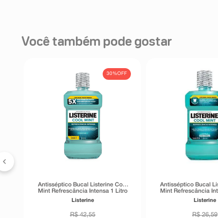
Você também pode gostar
30%
OFF
ml
Antisséptico Bucal Listerine Cool
Antisséptico Bucal Li
Mint Refrescância Intensa 1 Litro
Mint Refrescância In
Listerine
Listerine
R$
42
,
55
R$
26
,
59