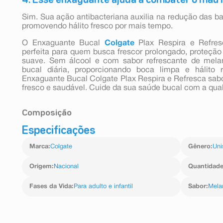
Sim. Sua ação antibacteriana auxilia na redução das ba
promovendo hálito fresco por mais tempo.
O Enxaguante Bucal
Colgate
Plax Respira e Refre
perfeita para quem busca frescor prolongado, proteção
suave. Sem álcool e com sabor refrescante de mela
bucal diária, proporcionando boca limpa e hálit
Enxaguante Bucal Colgate Plax Respira e Refresca sab
fresco e saudável. Cuide da sua saúde bucal com a qua
Composição
Especificações
Aqua/Água, Glycerin/Glicerol, Propylene Glycol/Propi
407/Poloxâmero 407, Poloxamer 338/Poloxâmero 33
Marca
:
Colgate
Gênero
:
Uni
Castor Oil/Óleo de Rícino Hidrogenado PEG-40, Cety
Cetilpiridínio, Potassium Sorbate/Sorbato de Potássio, 
Sodium Saccharin/Sacarina de Sódio, Citric Acid/Á
Origem
:
Nacional
Quantidad
Vermelho Allura 129.
Fases da Vida
:
Para adulto e infantil
Sabor
:
Mela