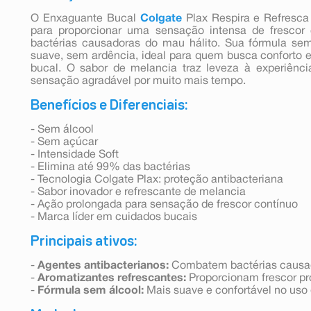
O Enxaguante Bucal
Colgate
Plax Respira e Refresca
para proporcionar uma sensação intensa de frescor
bactérias causadoras do mau hálito. Sua fórmula se
suave, sem ardência, ideal para quem busca conforto e 
bucal. O sabor de melancia traz leveza à experiênc
sensação agradável por muito mais tempo.
Benefícios e Diferenciais:
- Sem álcool
- Sem açúcar
- Intensidade Soft
- Elimina até 99% das bactérias
- Tecnologia Colgate Plax: proteção antibacteriana
- Sabor inovador e refrescante de melancia
- Ação prolongada para sensação de frescor contínuo
- Marca líder em cuidados bucais
Principais ativos:
-
Agentes antibacterianos:
Combatem bactérias causad
-
Aromatizantes refrescantes:
Proporcionam frescor p
-
Fórmula sem álcool:
Mais suave e confortável no uso 