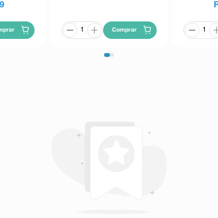
9
mprar
Comprar