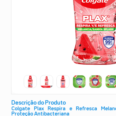
9
º
teste gravidez
10
º
esmalte
Descrição do Produto
Colgate Plax Respira e Refresca Melan
Proteção Antibacteriana