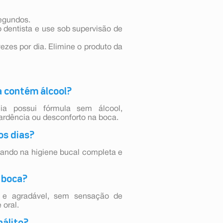
egundos.
 dentista e use sob supervisão de
ezes por dia. Elimine o produto da
a contém álcool?
ia possui fórmula sem álcool,
rdência ou desconforto na boca.
os dias?
liando na higiene bucal completa e
 boca?
ve e agradável, sem sensação de
 oral.
hálito?