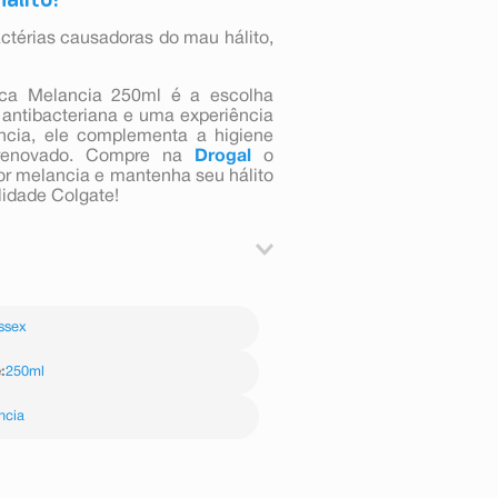
ctérias causadoras do mau hálito,
sca Melancia 250ml é a escolha
 antibacteriana e uma experiência
ncia, ele complementa a higiene
o renovado. Compre na
Drogal
o
or melancia e mantenha seu hálito
lidade Colgate!
leno Glicol, Sorbitol, Poloxamer
8, Aroma, PEG-40 Hydrogenated
ssex
lpyridinium Chloride/Cloreto de
Sodium Fluoride/Fluoreto de Sódio,
cido Cítrico, CI 16035/Corante
e
:
250ml
ncia