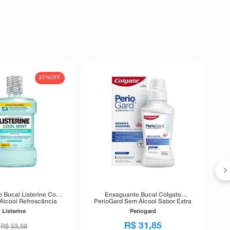
27%
OFF
A
o Bucal Listerine Cool
Enxaguante Bucal Colgate
Álcool Refrescância
PerioGard Sem Álcool Sabor Extra
ve 1,5 Litros
Mint 250ml
Listerine
Periogard
R$
31
,
85
R$
53
,
59