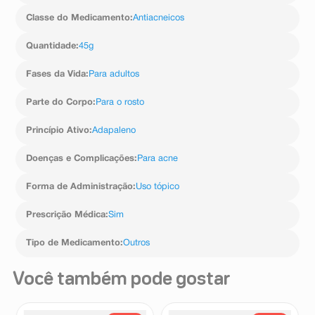
geralmente leve ou moderada, com sinais e sintomas
de tolerabilidade locais: eritema (vermelhidão),
Classe do Medicamento
:
Antiacneicos
ressecamento, descamação, queimadura no local de
aplicação e dor na pele (dor aguda), sendo mais intensa
Quantidade
:
45g
durante as primeiras semanas e diminuindo
espontaneamente.
Fases da Vida
:
Para adultos
Se algum dos efeitos secundários se agravarem ou se
detectar quaisquer efeitos secundários não
Parte do Corpo
:
Para o rosto
mencionados neste folheto, informe o seu médico ou
farmacêutico.
Informe ao seu médico, cirurgião-dentista ou
Princípio Ativo
:
Adapaleno
farmacêutico o aparecimento de reações indesejáveis
pelo uso do medicamento. Informe também à empresa
Doenças e Complicações
:
Para acne
através do seu serviço de atendimento.
Forma de Administração
:
Uso tópico
Prescrição Médica
:
Sim
Tipo de Medicamento
:
Outros
Você também pode gostar