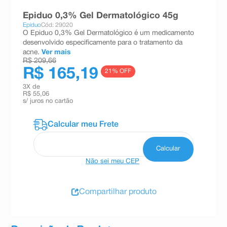
8
º
teste gravidez
Epiduo 0,3% Gel Dermatológico 45g
Epiduo
Cód: 29020
9
º
absorvente
O Epiduo 0,3% Gel Dermatológico é um medicamento
desenvolvido especificamente para o tratamento da
10
º
shampoo
acne.
Ver mais
R$ 209,66
R$ 165,19
21
% OFF
3
X de
R$ 55,06
s/ juros no cartão
Não sei meu CEP
Compartilhar produto