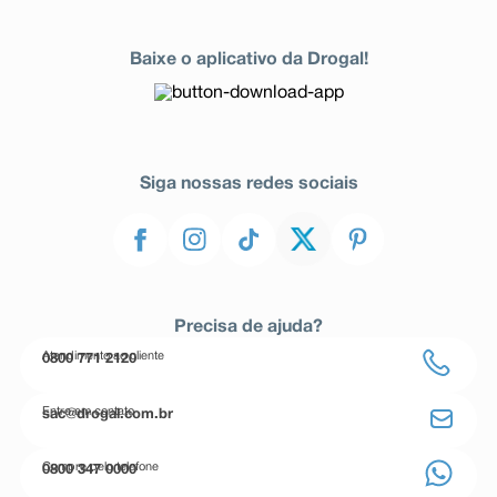
Baixe o aplicativo da Drogal!
Siga nossas redes sociais
Precisa de ajuda?
Atendimento ao cliente
0800 771 2120
Entre em contato
sac@drogal.com.br
Compre pelo telefone
0800 347 0000