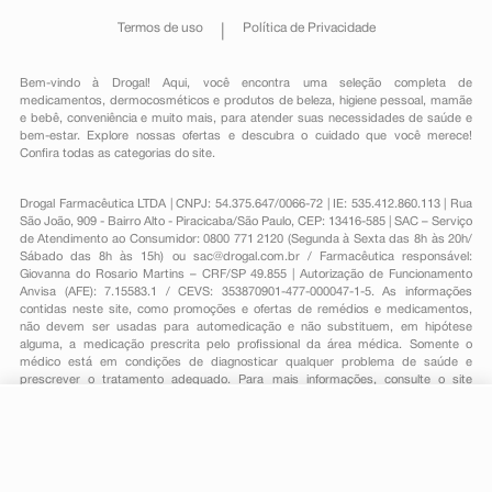
Termos de uso
Política de Privacidade
Bem-vindo à Drogal! Aqui, você encontra uma seleção completa de
medicamentos
,
dermocosméticos e produtos de beleza
,
higiene pessoal
,
mamãe
e bebê
,
conveniência
e muito mais, para atender suas necessidades de saúde e
bem-estar. Explore nossas ofertas e descubra o cuidado que você merece!
Confira todas as categorias do site.
Drogal Farmacêutica LTDA | CNPJ: 54.375.647/0066-72 | IE: 535.412.860.113 | Rua
São João, 909 - Bairro Alto - Piracicaba/São Paulo, CEP: 13416-585 | SAC – Serviço
de Atendimento ao Consumidor: 0800 771 2120 (Segunda à Sexta das 8h às 20h/
Sábado das 8h às 15h) ou
sac@drogal.com.br
/ Farmacêutica responsável:
Giovanna do Rosario Martins – CRF/SP 49.855 | Autorização de Funcionamento
Anvisa (AFE): 7.15583.1 / CEVS: 353870901-477-000047-1-5. As informações
contidas neste site, como promoções e ofertas de remédios e medicamentos,
não devem ser usadas para automedicação e não substituem, em hipótese
alguma, a medicação prescrita pelo profissional da área médica. Somente o
médico está em condições de diagnosticar qualquer problema de saúde e
prescrever o tratamento adequado. Para mais informações, consulte o site
Anvisa. As fotos contidas em nosso site são meramente ilustrativas. Promoções e
preços são válidos apenas para compras on-line, caso haja disponibilidade e
R$ 209,66
estão sujeitos a alterações no decorrer do dia. Todos os direitos reservados.
-
+
R$ 165,19
Comprar
Em
3
x
R$ 55,06
Powered by