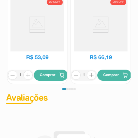
20%
OFF
20%
OFF
Vitacid 0,5mg/g Creme
Vitacid XT 1mg/g Creme
Dermatológico 25g
Dermatológico 25g
Vitacid
Vitacid
R$
66
,
44
R$
82
,
38
R$
53
,
09
R$
66
,
19
Comprar
Comprar
Avaliações