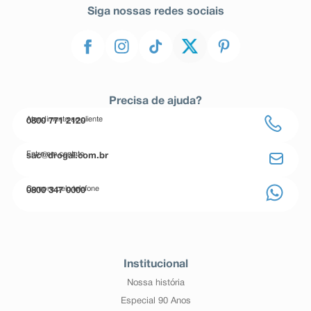
Siga nossas redes sociais
Precisa de ajuda?
Atendimento ao cliente
0800 771 2120
Entre em contato
sac@drogal.com.br
Compre pelo telefone
0800 347 0000
Institucional
Nossa história
Especial 90 Anos