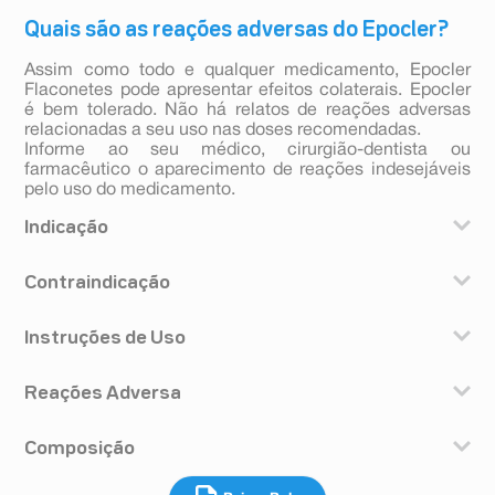
Quais são as reações adversas do Epocler?
Assim como todo e qualquer medicamento, Epocler
Flaconetes pode apresentar efeitos colaterais. Epocler
é bem tolerado. Não há relatos de reações adversas
relacionadas a seu uso nas doses recomendadas.
Informe ao seu médico, cirurgião-dentista ou
farmacêutico o aparecimento de reações indesejáveis
pelo uso do medicamento.
Indicação
Epocler® Comprimido é indicado para auxiliar no
Contraindicação
tratamento dos distúrbios do fígado.
Epocler® Comprimido não deve ser usado nos casos de
Instruções de Uso
alergia aos componentes da fórmula.
Epocler® Comprimido destina-se a uso exclusivo pela
Reações Adversa
via oral. O comprimido revestido deve ser deglutido por
inteiro, com um pouco de líquido. A posologia
Epocler® Comprimido é bem tolerado; ainda não foram
recomendada é de três a quatro comprimidos
Composição
observadas reações adversas publicadas em literatura
revestidos ao dia ou a critério médico. Este
para a associação de racemetionina e cloreto de colina,
medicamento não deve ser partido, aberto ou
Cada comprimido revestido contém:
não sendo, portanto, conhecidas. Informe ao seu