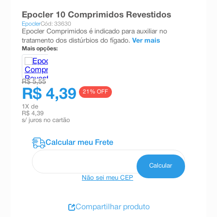
8
º
teste gravidez
Epocler 10 Comprimidos Revestidos
Epocler
Cód: 33630
9
º
esmalte
Epocler Comprimidos é indicado para auxiliar no
tratamento dos distúrbios do fígado.
Ver mais
10
º
absorvente
Mais opções:
R$ 5,55
R$ 4,39
21
% OFF
1
X de
R$ 4,39
s/ juros no cartão
Não sei meu CEP
Compartilhar produto