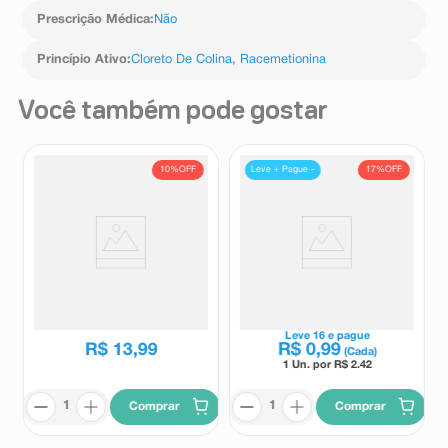
Prescrição Médica
:
Não
Princípio Ativo
:
Cloreto De Colina
,
Racemetionina
Você também pode gostar
10%
OFF
17%
OFF
Leve + Pague -
Epocler 30 Comprimidos
Epadose B1 Sabor Abacaxi
Revestidos
Flaconete 10ml
Epocler
Epadose
R$
15
,
49
Leve
16
e pague
R$
13
,
99
R$
0
,
99
(Cada)
1 Un. por R$
2.42
Comprar
Comprar