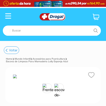
Buscar
TERMOS MAIS BUSCADOS
Voltar
1
º
fralda
Mundo Infantil
Acessórios para Puericultura
2
º
dipirona
Escova de Limpeza Para Mamadeira Lolly Esponja Azul
3
º
lenço umedecido
4
º
tadalafila
5
º
minoxidil
6
º
desodorante
7
º
esmalte