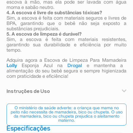
escova à mão, mas ela pode ser lavada com água
morna e sabão neutro.
4. A escova é livre de substâncias tóxicas?
Sim, a escova é feita com materiais seguros e livres de
BPA, garantindo que o bebê não seja exposto a
substâncias prejudiciais.
5. A escova de limpeza é durável?
Sim, a escova é feita com materiais resistentes,
garantindo sua durabilidade e eficiência por muito
tempo.
Adquira agora a Escova de Limpeza Para Mamadeira
Lolly
Esponja Azul na
Drogal
e mantenha a
alimentação do seu bebê segura e sempre higienizada
com praticidade e eficiência!
Instruções de Uso
Molhe a escova: Enxágue a escova com água morna e
sabão neutro.
O ministério da saúde adverte: a criança que mama no
Limpe a mamadeira: Use a escova para esfregar as
peito não necessita de mamadeira, bico ou chupeta. O uso
da mamadeira, bico ou chupeta prejudica o aleitamento
partes internas da mamadeira e o bico com suavidade.
materno.
Enxágue bem: Após a limpeza, enxágue todos os
Especificações
utensílios com água limpa para remover qualquer