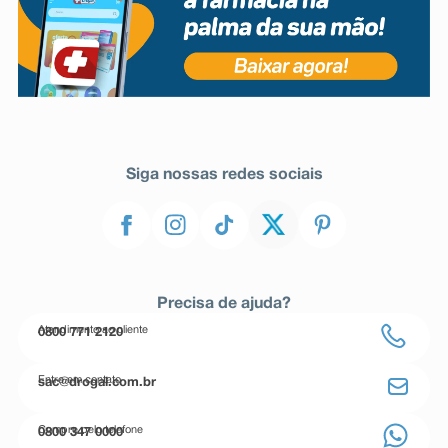
Siga nossas redes sociais
Precisa de ajuda?
Atendimento ao cliente
0800 771 2120
Entre em contato
sac@drogal.com.br
Compre pelo telefone
0800 347 0000