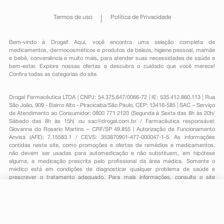
Termos de uso
Política de Privacidade
Bem-vindo à Drogal! Aqui, você encontra uma seleção completa de
medicamentos
,
dermocosméticos e produtos de beleza
,
higiene pessoal
,
mamãe
e bebê
,
conveniência
e muito mais, para atender suas necessidades de saúde e
bem-estar. Explore nossas ofertas e descubra o cuidado que você merece!
Confira todas as categorias do site.
Drogal Farmacêutica LTDA | CNPJ: 54.375.647/0066-72 | IE: 535.412.860.113 | Rua
São João, 909 - Bairro Alto - Piracicaba/São Paulo, CEP: 13416-585 | SAC – Serviço
de Atendimento ao Consumidor: 0800 771 2120 (Segunda à Sexta das 8h às 20h/
Sábado das 8h às 15h) ou
sac@drogal.com.br
/ Farmacêutica responsável:
Giovanna do Rosario Martins – CRF/SP 49.855 | Autorização de Funcionamento
Anvisa (AFE): 7.15583.1 / CEVS: 353870901-477-000047-1-5. As informações
contidas neste site, como promoções e ofertas de remédios e medicamentos,
não devem ser usadas para automedicação e não substituem, em hipótese
alguma, a medicação prescrita pelo profissional da área médica. Somente o
médico está em condições de diagnosticar qualquer problema de saúde e
prescrever o tratamento adequado. Para mais informações, consulte o site
Anvisa. As fotos contidas em nosso site são meramente ilustrativas. Promoções e
preços são válidos apenas para compras on-line, caso haja disponibilidade e
estão sujeitos a alterações no decorrer do dia. Todos os direitos reservados.
R$ 22,59
-
+
Comprar
Em
1
x
R$ 22,59