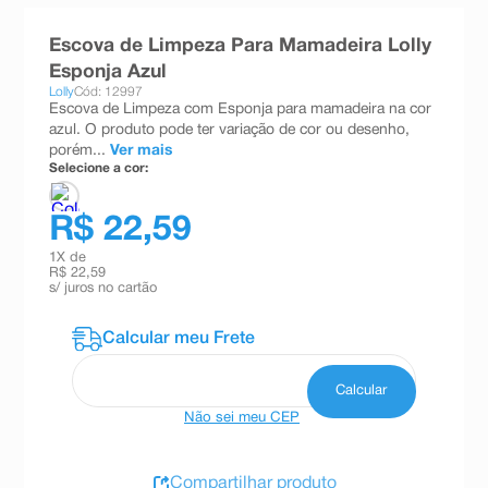
8
º
teste gravidez
Escova de Limpeza Para Mamadeira Lolly
9
º
absorvente
Esponja Azul
Lolly
Cód: 12997
10
º
shampoo
Escova de Limpeza com Esponja para mamadeira na cor
azul. O produto pode ter variação de cor ou desenho,
porém...
Ver mais
Selecione a cor:
R$ 22,59
1
X de
R$ 22,59
s/ juros no cartão
Não sei meu CEP
Compartilhar produto