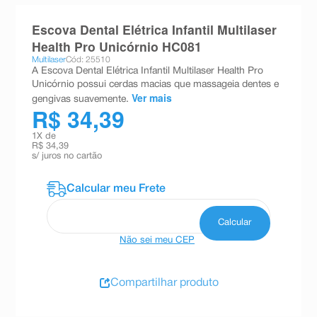
8
º
teste gravidez
Escova Dental Elétrica Infantil Multilaser
9
º
absorvente
Health Pro Unicórnio HC081
Multilaser
Cód: 25510
10
º
shampoo
A Escova Dental Elétrica Infantil Multilaser Health Pro
Unicórnio possui cerdas macias que massageia dentes e
Ver mais
gengivas suavemente.
R$ 34,39
1
X de
R$ 34,39
s/ juros no cartão
Não sei meu CEP
Compartilhar produto