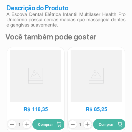
Descrição do Produto
A Escova Dental Elétrica Infantil Multilaser Health Pro
Unicórnio possui cerdas macias que massageia dentes
e gengivas suavemente.
Você também pode gostar
Refil para Escova Dental
Refil para Escova Elétrica Oral-
Elétrica Philips Colgate
B Precision Clean 4 Unidades
Colgate
Oral-B
Limpeza Profunda 2 Unidades
R$
118
,
35
R$
85
,
25
Comprar
Comprar