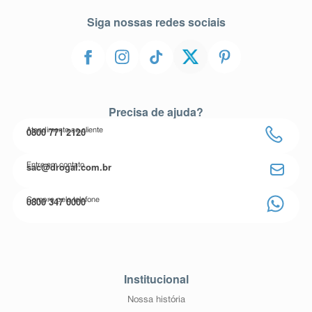
Siga nossas redes sociais
Precisa de ajuda?
0800 771 2120
Atendimento ao cliente
sac@drogal.com.br
Entre em contato
0800 347 0000
Compre pelo telefone
Institucional
Nossa história