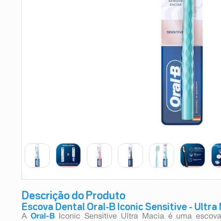
9
º
esmalte
10
º
absorvente
Descrição do Produto
Escova Dental Oral-B Iconic Sensitive - Ultra
A
Oral-B
Iconic Sensitive Ultra Macia é uma escov