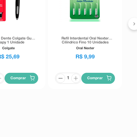
Ki
 Dente Colgate Gum
Refil Interdental Oral Nexter
apy 1 Unidade
Cilíndrico Fino 10 Unidades
Colgate
Oral Nexter
R$
25
,
69
R$
9
,
99
Comprar
Comprar