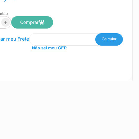
artão
+
Comprar
Não sei meu CEP