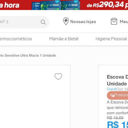
:)
Meu
Nossas lojas
ermocosméticos
Mamãe e Bebê
Higiene Pessoal
nic Sensitive Ultra Macia 1 Unidade
Escova D
Unidade
Oral-B
Cód: 3
Produto
A Escova De
que removem
com conforto
R$ 19,69
R$ 1