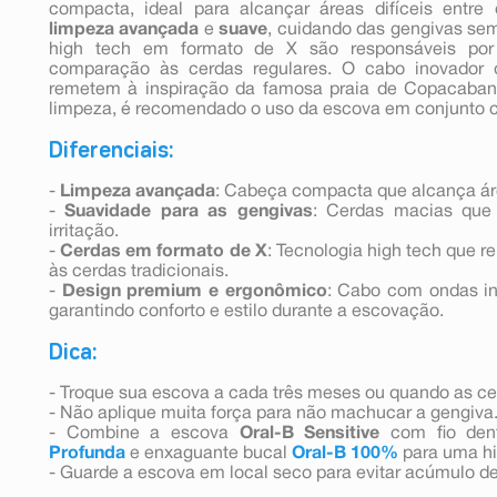
compacta, ideal para alcançar áreas difíceis entre
limpeza avançada
e
suave
, cuidando das gengivas se
high tech em formato de X são responsáveis po
comparação às cerdas regulares. O cabo inovador
remetem à inspiração da famosa praia de Copacabana
limpeza, é recomendado o uso da escova em conjunto 
Diferenciais:
-
Limpeza avançada
: Cabeça compacta que alcança área
-
Suavidade para as gengivas
: Cerdas macias que
irritação.
-
Cerdas em formato de X
: Tecnologia high tech que
às cerdas tradicionais.
-
Design premium e ergonômico
: Cabo com ondas in
garantindo conforto e estilo durante a escovação.
Dica:
- Troque sua escova a cada três meses ou quando as c
- Não aplique muita força para não machucar a gengiva
- Combine a escova
Oral-B Sensitive
com fio den
Profunda
e enxaguante bucal
Oral-B 100%
para uma hi
- Guarde a escova em local seco para evitar acúmulo de