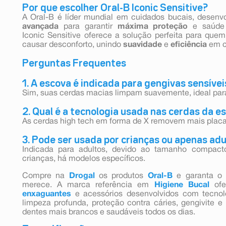
Por que escolher Oral-B Iconic Sensitive?
A Oral-B é líder mundial em cuidados bucais, desen
avançada
para garantir
máxima proteção
e saúde 
Iconic Sensitive oferece a solução perfeita para qu
causar desconforto, unindo
suavidade
e
eficiência
em c
Perguntas Frequentes
1. A escova é indicada para gengivas sensívei
Sim, suas cerdas macias limpam suavemente, ideal par
2. Qual é a tecnologia usada nas cerdas da e
As cerdas high tech em forma de X removem mais plac
3. Pode ser usada por crianças ou apenas ad
Indicada para adultos, devido ao tamanho compacto
crianças, há modelos específicos.
Compre na
Drogal
os produtos
Oral-B
e garanta o 
merece. A marca referência em
Higiene Bucal
ofe
enxaguantes
e acessórios desenvolvidos com tecnol
limpeza profunda, proteção contra cáries, gengivite 
dentes mais brancos e saudáveis todos os dias.