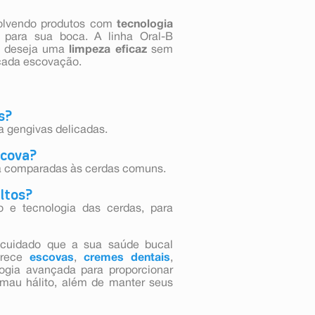
volvendo produtos com
tecnologia
para sua boca. A linha Oral-B
em deseja uma
limpeza eficaz
sem
ada escovação.
s?
a gengivas delicadas.
scova?
a comparadas às cerdas comuns.
ultos?
 e tecnologia das cerdas, para
cuidado que a sua saúde bucal
rece
escovas
,
cremes dentais
,
ogia avançada para proporcionar
e mau hálito, além de manter seus