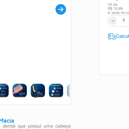
1
X de
R$ 15,89
s/ juros no c
-
 Macia
a dental que possui uma cabeça