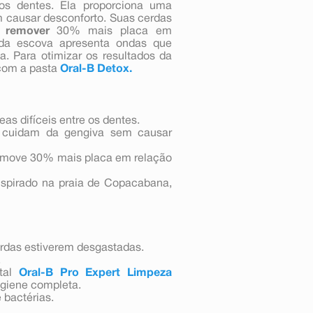
 os dentes. Ela proporciona uma
m causar desconforto. Suas cerdas
r
remover
30% mais placa em
 da escova apresenta ondas que
. Para otimizar os resultados da
com a pasta
Oral-B Detox.
s difíceis entre os dentes.
 cuidam da gengiva sem causar
 remove 30% mais placa em relação
spirado na praia de Copacabana,
erdas estiverem desgastadas.
.
tal
Oral-B Pro Expert Limpeza
giene completa.
 bactérias.