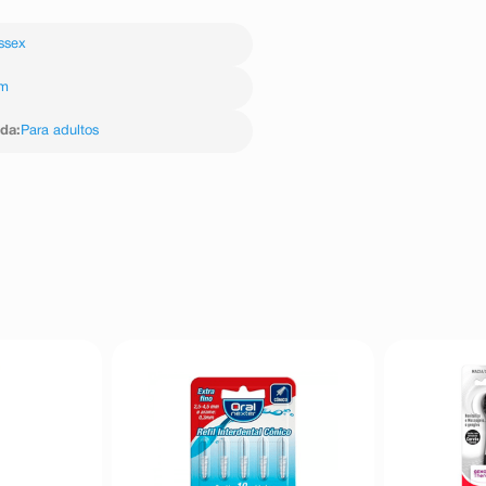
ssex
im
ida
:
Para adultos