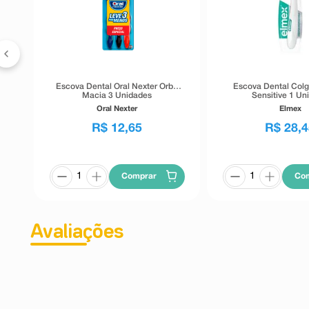
tra
Escova Dental Oral Nexter Orbit
Escova Dental Col
Macia 3 Unidades
Sensitive 1 Un
Oral Nexter
Elmex
R$
12
,
65
R$
28
,
4
Comprar
Co
Avaliações