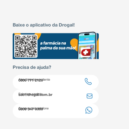
Baixe o aplicativo da Drogal!
Precisa de ajuda?
Atendimento ao cliente
0800 771 2120
Entre em contato
sac@drogal.com.br
Compre pelo telefone
0800 347 0000