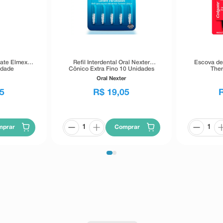
gate Elmex
Refil Interdental Oral Nexter
Escova de
idade
Cônico Extra Fino 10 Unidades
Ther
Oral Nexter
5
R$
19
,
05
mprar
Comprar